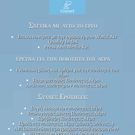
Contact
Σχετικά με αυτό το έργο
Επικοινωνήστε με την ομάδα έργου World Air
Quality Index
Press And Media Kit
έρευνα για την ποιότητα του αέρα
Γνωσιακή βάση και άρθρα για την ποιότητα του
αέρα
Πειραματισμός Ποιότητας Αέρα
Ανάλυση αισθητήρων ποιότητας αέρα
Συχνές Ερωτήσεις
Πηγή δεδομένων ποιότητας αέρα
Υπολογισμός Δείκτη Ποιότητας Αέρα
Πρόβλεψη Ποιότητας Αέρα
Προϊόντα ποιότητας αέρα (μάσκες, οθόνες…)
API (Διασύνδεση προγραμματισμού εφαρμογών)
Πλατφόρμα ιστορικών δεδομένων