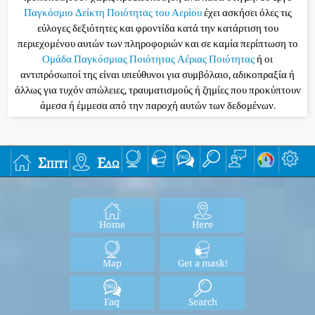
Παγκόσμιο Δείκτη Ποιότητας του Αερίου
έχει ασκήσει όλες τις
εύλογες δεξιότητες και φροντίδα κατά την κατάρτιση του
περιεχομένου αυτών των πληροφοριών και σε καμία περίπτωση το
Ομάδα Παγκόσμιας Ποιότητας Αέριας Ποιότητας
ή οι
αντιπρόσωποί της είναι υπεύθυνοι για συμβόλαιο, αδικοπραξία ή
άλλως για τυχόν απώλειες, τραυματισμούς ή ζημίες που προκύπτουν
άμεσα ή έμμεσα από την παροχή αυτών των δεδομένων.
Σπίτι
Εδώ
Home
Here
Map
Get a mask!
Faq
Search