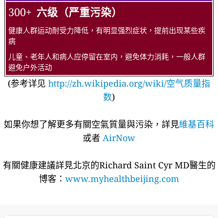
300+
六级（严重污染）
健康人群运动耐受力降低，有明显强烈症状，提前出现某些疾
病
儿童、老年人和病人应停留在室内，避免体力消耗，一般人群
避免户外活动
(参考详见
http://zh.wikipedia.org/wiki/空气质量指
数
)
如果你想了解更多有關空氣質量與污染，詳見
維基百科
或者
AirNow
有關健康建議詳​​見北京的Richard Saint Cyr MD醫生的
博客：
www.myhealthbeijing.com