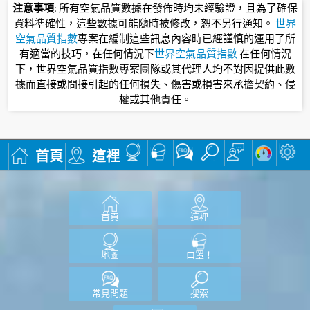
注意事項
: 所有空氣品質數據在發佈時均未經驗證，且為了確保
資料準確性，這些數據可能隨時被修改，恕不另行通知。
世界
空氣品質指數
專案在編制這些訊息內容時已經謹慎的運用了所
有適當的技巧，在任何情況下
世界空氣品質指數
在任何情況
下，世界空氣品質指數專案團隊或其代理人均不對因提供此數
據而直接或間接引起的任何損失、傷害或損害來承擔契約、侵
權或其他責任。
首頁
這裡
首頁
這裡
地圖
口罩！
常見問題
搜索