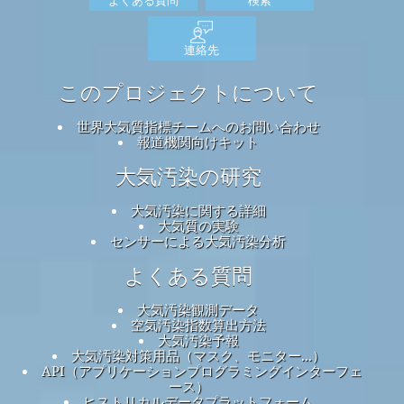
連絡先
このプロジェクトについて
世界大気質指標チームへのお問い合わせ
報道機関向けキット
大気汚染の研究
大気汚染に関する詳細
大気質の実験
センサーによる大気汚染分析
よくある質問
大気汚染観測データ
空気汚染指数算出方法
大気汚染予報
大気汚染対策用品（マスク、モニター...）
API（アプリケーションプログラミングインターフェ
ース）
ヒストリカルデータプラットフォーム