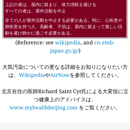
上記の者は、屋内に留まり、体力消耗を避ける
すべての者は、屋外活動を中止
全ての人が屋外活動を中止する必要がある。特に、心疾患や
肺疾患を持つ人、高齢者、子供は、屋内に留まって激しい活
動を避け静かに過ごす必要がある。
(Reference: see
wikipedia
, and
cn.emb-
japan.go.jp/
)
大気汚染についての更なる詳細をお知りになりたい方
は、
Wikipedia
や
AirNow
を参照してください。
北京在住の医師Richard Saint Cyr氏による大変役に立
つ健康上のアドバイスは、
www.myhealthbeijing.com
をご覧ください。