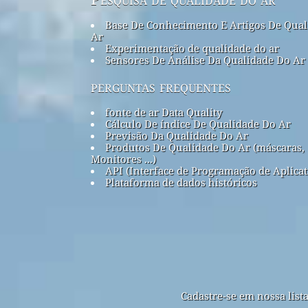
Base De Conhecimento E Artigos De Qual
Ar
Experimentação de qualidade do ar
Sensores De Análise Da Qualidade Do Ar
perguntas frequentes
fonte de ar Data Quality
Cálculo De índice De Qualidade Do Ar
Previsão Da Qualidade Do Ar
Produtos De Qualidade Do Ar (máscaras,
Monitores ...)
API (Interface de Programação de Aplicat
Plataforma de dados históricos
Cadastre-se em nossa list