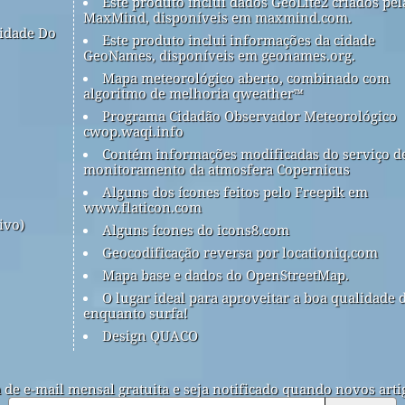
Este produto inclui dados GeoLite2 criados pel
MaxMind, disponíveis em maxmind.com.
idade Do
Este produto inclui informações da cidade
GeoNames, disponíveis em geonames.org.
Mapa meteorológico aberto, combinado com
algoritmo de melhoria qweather™
Programa Cidadão Observador Meteorológico
cwop.waqi.info
Contém informações modificadas do serviço d
monitoramento da atmosfera Copernicus
Alguns dos ícones feitos pelo Freepik em
www.flaticon.com
ivo)
Alguns ícones do icons8.com
Geocodificação reversa por locationiq.com
Mapa base e dados do OpenStreetMap.
O lugar ideal para aproveitar a boa qualidade 
enquanto surfa!
Design QUACO
a de e-mail mensal gratuita e seja notificado quando novos arti