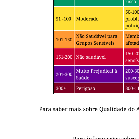
risco
50-10
51 -100
Moderado
probl
poluiç
Não Saudável para
Membro
101-150
Grupos Sensíveis
afetad
150-2
151-200
Não saudável
sensív
Muito Prejudical à
200-30
201-300
Saúde
suscep
300+
Perigoso
300+: 
Para saber mais sobre Qualidade do A
Para informações sobre 