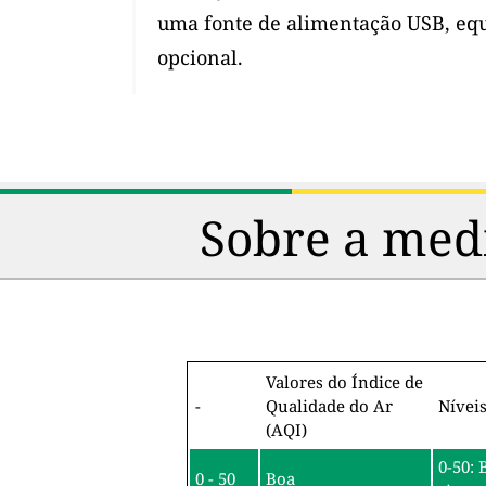
uma fonte de alimentação USB, eq
opcional.
Sobre a medi
Valores do Índice de
-
Qualidade do Ar
Nívei
(AQI)
0-50: 
0 - 50
Boa