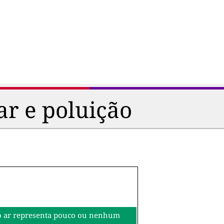
ar e poluição
o do ar representa pouco ou nenhum