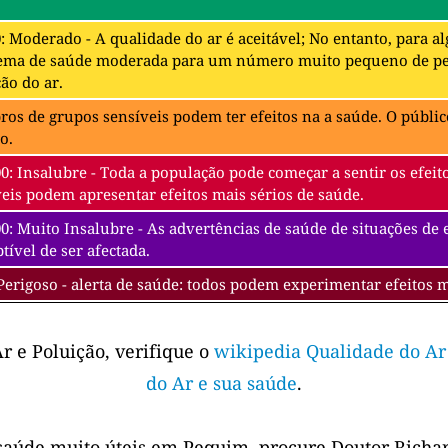
0: Moderado - A qualidade do ar é aceitável; No entanto, para 
ema de saúde moderada para um número muito pequeno de pes
ão do ar.
s de grupos sensíveis podem ter efeitos na a saúde. O público
o.
00: Insalubre - Toda a população pode começar a sentir os efe
eis podem apresentar efeitos mais sérios de saúde.
0: Muito Insalubre - As advertências de saúde de situações de
tível de ser afectada.
Perigoso - alerta de saúde: todos podem experimentar efeitos 
r e Poluição, verifique o
wikipedia Qualidade do Ar
do Ar e sua saúde
.
saúde muito úteis em Pequim, procure Doutor Richar