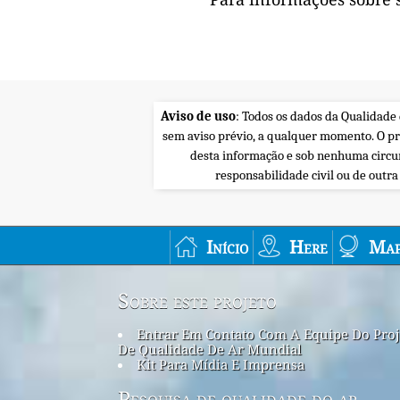
Aviso de uso
: Todos os dados da Qualidade
sem aviso prévio, a qualquer momento. O p
desta informação e sob nenhuma circu
responsabilidade civil ou de outr
Início
Here
Map
Sobre este projeto
Entrar Em Contato Com A Equipe Do Proj
De Qualidade De Ar Mundial
Kit Para Mídia E Imprensa
Pesquisa de qualidade do ar