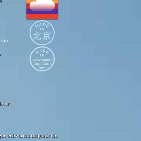
a
via
e
do ar
gos estiverem disponíveis.