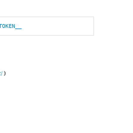
TOKEN__
/
)