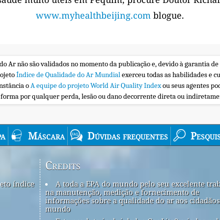
www.myhealthbeijing.com
blogue.
 do Ar não são validados no momento da publicação e, devido à garantia de
rojeto
Índice de Qualidade do Ar Mundial
exerceu todas as habilidades e c
nstância o
A equipe do projeto World Air Quality Index
ou seus agentes po
a forma por qualquer perda, lesão ou dano decorrente direta ou indiretam
a
Máscara
Dúvidas frequentes
Pesqui
Credits
eto índice
A toda a EPA do mundo pelo seu excelente tra
na manutenção, medição e fornecimento de
informações sobre a qualidade do ar aos cidadãos
mundo