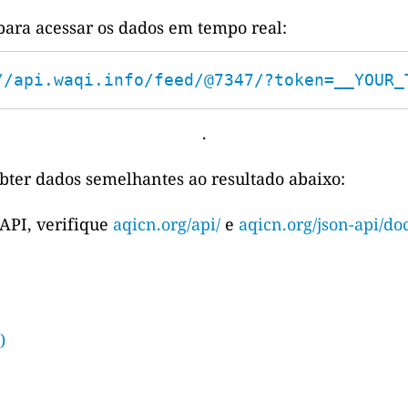
para acessar os dados em tempo real:
//api.waqi.info/feed/@7347/?token=__YOUR_
.
bter dados semelhantes ao resultado abaixo:
 API, verifique
aqicn.org/api/
e
aqicn.org/json-api/doc
)