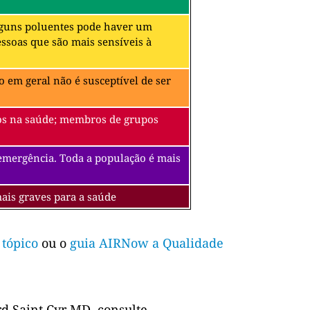
alguns poluentes pode haver um
soas que são mais sensíveis à
 em geral não é susceptível de ser
itos na saúde; membros de grupos
 emergência. Toda a população é mais
mais graves para a saúde
 tópico
ou o
guia AIRNow a Qualidade
d Saint Cyr MD, consulte