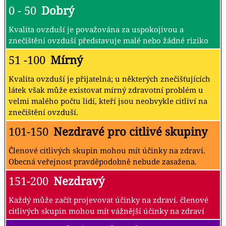
0 - 50
Dobrý
Kvalita ovzduší je považována za uspokojivou a
znečištění ovzduší představuje malé nebo žádné riziko
51 -100
Mírný
Kvalita ovzduší je přijatelná; u některých znečišťujících
látek však může existovat mírný zdravotní problém u
velmi malého počtu lidí, kteří jsou neobvykle citliví na
znečištění ovzduší.
101-150
Nezdravé pro citlivé skupiny
Členové citlivých skupin mohou mít účinky na zdraví.
Obecná veřejnost pravděpodobně nebude zasažena.
151-200
Nezdravý
Každý může začít projevovat účinky na zdraví. členové
citlivých skupin mohou mít vážnější účinky na zdraví