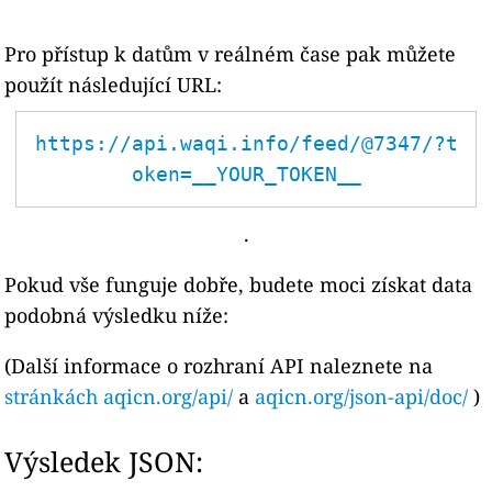
Pro přístup k datům v reálném čase pak můžete
použít následující URL:
https://api.waqi.info/feed/@7347/?t
oken=__YOUR_TOKEN__
.
Pokud vše funguje dobře, budete moci získat data
podobná výsledku níže:
(Další informace o rozhraní API naleznete na
stránkách aqicn.org/api/
a
aqicn.org/json-api/doc/
)
Výsledek JSON: