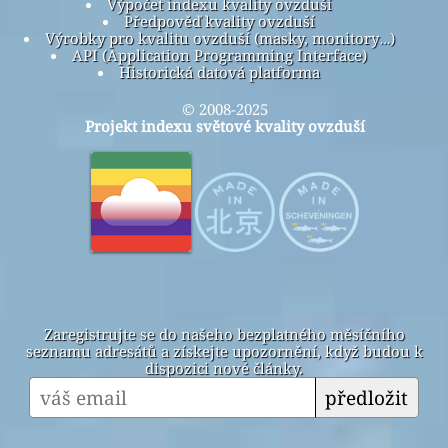
Výpočet indexu kvality ovzduší
Předpověď kvality ovzduší
Výrobky pro kvalitu ovzduší (masky, monitory…)
API (Application Programming Interface)
Historická datová platforma
© 2008-2025
Projekt indexu světové kvality ovzduší
Zaregistrujte se do našeho bezplatného měsíčního
seznamu adresátů a získejte upozornění, když budou k
dispozici nové články.
předložit