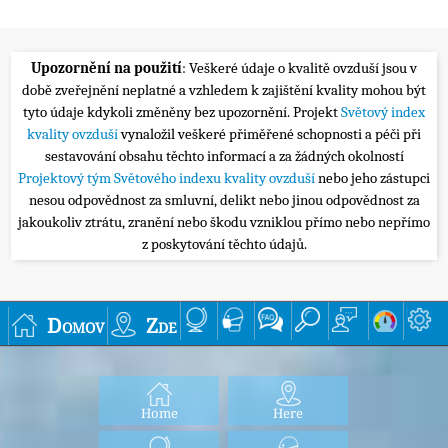
Upozornění na použití
: Veškeré údaje o kvalitě ovzduší jsou v
době zveřejnění neplatné a vzhledem k zajištění kvality mohou být
tyto údaje kdykoli změněny bez upozornění. Projekt
Světový index
kvality ovzduší
vynaložil veškeré přiměřené schopnosti a péči při
sestavování obsahu těchto informací a za žádných okolností
Projektový tým Světového indexu kvality ovzduší
nebo jeho zástupci
nesou odpovědnost za smluvní, delikt nebo jinou odpovědnost za
jakoukoliv ztrátu, zranění nebo škodu vzniklou přímo nebo nepřímo
z poskytování těchto údajů.
Domov
Zde
Home
Here