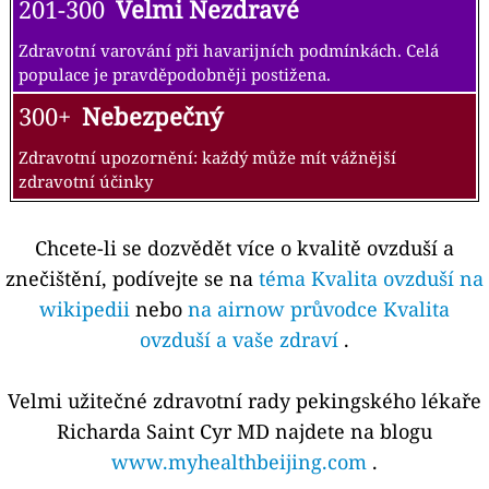
201-300
Velmi Nezdravé
Zdravotní varování při havarijních podmínkách. Celá
populace je pravděpodobněji postižena.
300+
Nebezpečný
Zdravotní upozornění: každý může mít vážnější
zdravotní účinky
Chcete-li se dozvědět více o kvalitě ovzduší a
znečištění, podívejte se na
téma Kvalita ovzduší na
wikipedii
nebo
na airnow průvodce Kvalita
ovzduší a vaše zdraví
.
Velmi užitečné zdravotní rady pekingského lékaře
Richarda Saint Cyr MD najdete na blogu
www.myhealthbeijing.com
.