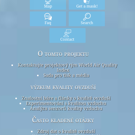
Map
Get a mask!
Faq
Search
Contact
O tomto projektu
Kontaktujte projektový tým World Air Quality
Index
Sada pro tisk a média
výzkum kvality ovzduší
Znalostní báze a články o kvalitě ovzduší
Experimentování s kvalitou vzduchu
Analýza senzorů kvality vzduchu
Často kladené otázky
Zdroj dat o kvalitě ovzduší