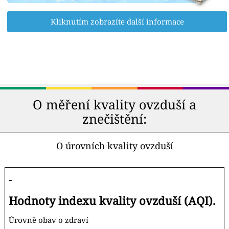
Kliknutím zobrazíte další informace
O měření kvality ovzduší a
znečištění:
O úrovních kvality ovzduší
-
Hodnoty indexu kvality ovzduší (AQI).
Úrovně obav o zdraví