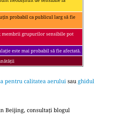
unt neobișnuit de sensibile la
țin probabil ca publicul larg să fie
; membrii grupurilor sensibile pot
ație este mai probabil să fie afectată.
nătății
a pentru calitatea aerului
sau
ghidul
n Beijing, consultați blogul