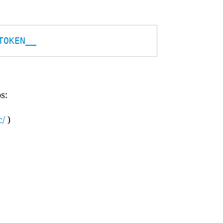
TOKEN__
s:
c/
)