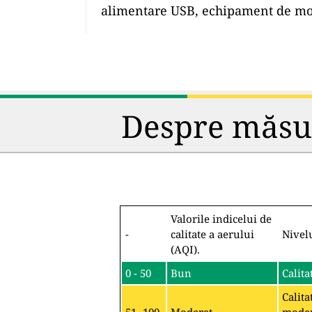
alimentare USB, echipament de mon
Despre măsura
Valorile indicelui de
-
calitate a aerului
Nivel
(AQI).
0 - 50
Bun
Calita
Calita