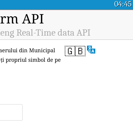
04:45
orm API
Meng Real-Time data API
🇬🇧
i aerului din Municipal
ți propriul simbol de pe