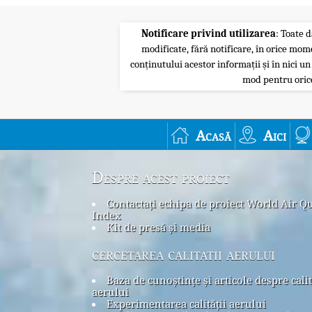
Notificare privind utilizarea
: Toate d
modificate, fără notificare, în orice mom
conținutului acestor informații și în nici un
mod pentru orice
Acasă
Aici
Despre acest proiect
Contactați echipa de proiect World Air Qu
Index
Kit de presă și media
cercetarea calitatii aerului
Baza de cunoștințe și articole despre cali
aerului
Experimentarea calității aerului