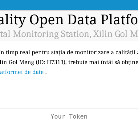
ality Open Data Platf
l Monitoring Station, Xilin Gol 
în timp real pentru stația de monitorizare a calități
in Gol Meng (ID: H7313), trebuie mai întâi să obține
latformei de date
.