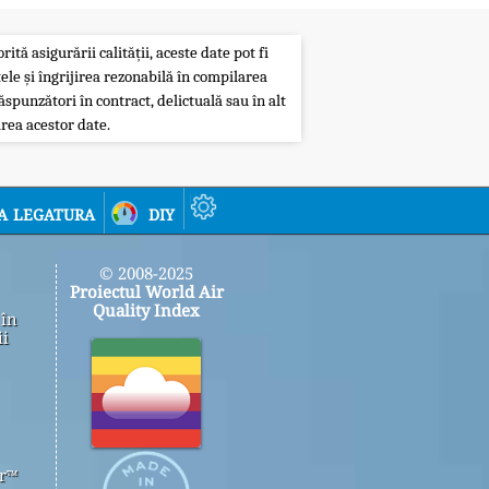
ită asigurării calității, aceste date pot fi
ele și îngrijirea rezonabilă în compilarea
ăspunzători în contract, delictuală sau în alt
rea acestor date.
a legatura
diy
© 2008-2025
Proiectul World Air
Quality Index
 în
ii
er™