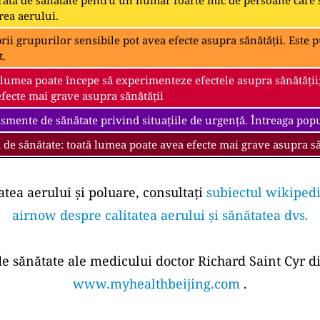
ată de sănătate pentru un număr foarte mic de persoane care s
rea aerului.
i grupurilor sensibile pot avea efecte asupra sănătății. Este pu
t.
 lumea poate începe să experimenteze efectele asupra sănătății
fecte mai grave asupra sănătății
smente de sănătate privind situațiile de urgență. Întreaga popul
 de sănătate: toată lumea poate avea efecte mai grave asupra să
atea aerului și poluare, consultați
subiectul wikipedi
airnow despre calitatea aerului și sănătatea dvs.
 de sănătate ale medicului doctor Richard Saint Cyr di
www.myhealthbeijing.com
.