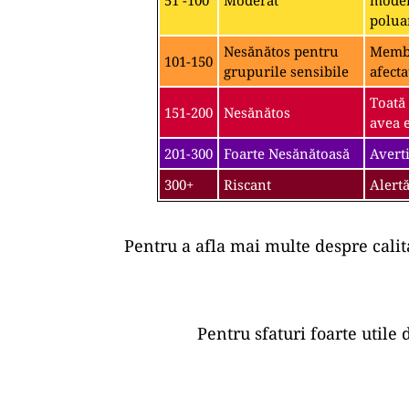
51 -100
Moderat
moder
polua
Nesănătos pentru
Membri
101-150
grupurile sensibile
afecta
Toată
151-200
Nesănătos
avea e
201-300
Foarte Nesănătoasă
Averti
300+
Riscant
Alertă
Pentru a afla mai multe despre calit
Pentru sfaturi foarte utile