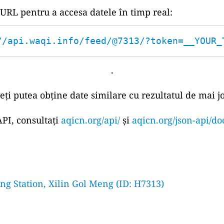
 URL pentru a accesa datele în timp real:
//api.waqi.info/feed/@7313/?token=__YOUR_
.
eți putea obține date similare cu rezultatul de mai jo
PI, consultați
aqicn.org/api/
și
aqicn.org/json-api/do
g Station, Xilin Gol Meng (ID: H7313)