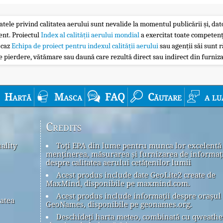
atele privind calitatea aerului sunt nevalide la momentul publicării și, dator
ent. Proiectul
Index al calității aerului mondial
a exercitat toate competenț
 caz
Echipa de proiect pentru indexul calității aerului
sau agenții săi sunt r
 pierdere, vătămare sau daună care rezultă direct sau indirect din furniza
Hartă
Masca
FAQ
Căutare
a lu
Credits
ality
Toți EPA din lume pentru munca lor excelentă
menținerea, măsurarea și furnizarea de informaț
despre calitatea aerului cetățenilor lumii
Acest produs include date GeoLite2 create de
MaxMind, disponibile pe maxmind.com.
Acest produs include informații despre orașul
tatea
GeoNames, disponibile pe geonames.org.
Deschideți harta meteo, combinată cu qweath