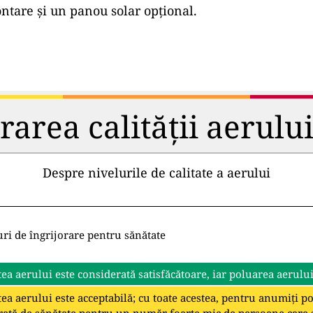
tare și un panou solar opțional.
rea calității aerului 
Despre nivelurile de calitate a aerului
uri de îngrijorare pentru sănătate
tea aerului este considerată satisfăcătoare, iar poluarea aerulu
tea aerului este acceptabilă; cu toate acestea, pentru anumiți p