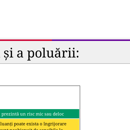
și a poluării:
i prezintă un risc mic sau deloc
oluanți poate exista o îngrijorare