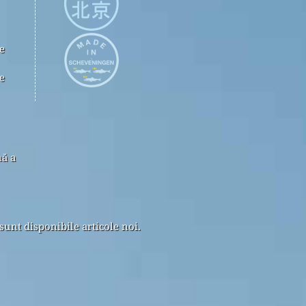
e
e
nă a
sunt disponibile articole noi.