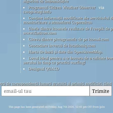
algoritm de îmbunătățire
Programul Citizen Weather Observer
via
cwop.waqi.info
Conține informații modificate ale serviciului d
monitorizare a atmosferei Copernicus
Unele dintre icoanele realizate de Freepik de p
www.flaticon.com
Câteva dintre pictogramele de pe icons8.com
Geocodare inversă de locationiq.com
Harta de bază și date din OpenStreetMap.
Locul ideal pentru a te bucura de o calitate bu
aerului în timp ce practici surfing!
Designul QUACO
stră de corespondență lunară gratuită și primiți notificări când 
Trimite
This page has been generated on Friday, Aug 7th 2026, 12:45 pm CST from jp2n