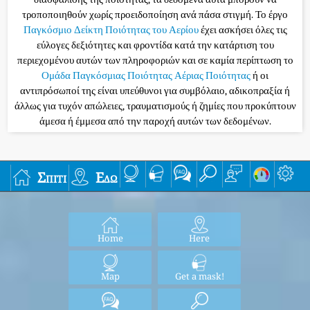
τροποποιηθούν χωρίς προειδοποίηση ανά πάσα στιγμή. Το έργο
Παγκόσμιο Δείκτη Ποιότητας του Αερίου
έχει ασκήσει όλες τις
εύλογες δεξιότητες και φροντίδα κατά την κατάρτιση του
περιεχομένου αυτών των πληροφοριών και σε καμία περίπτωση το
Ομάδα Παγκόσμιας Ποιότητας Αέριας Ποιότητας
ή οι
αντιπρόσωποί της είναι υπεύθυνοι για συμβόλαιο, αδικοπραξία ή
άλλως για τυχόν απώλειες, τραυματισμούς ή ζημίες που προκύπτουν
άμεσα ή έμμεσα από την παροχή αυτών των δεδομένων.
Σπίτι
Εδώ
Home
Here
Map
Get a mask!