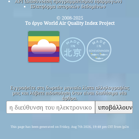
API (Διασύνδεση προγραμματισμού εφαρμογών)
Πλατφόρμα ιστορικών δεδομένων
© 2008-2025
Το έργο World Air Quality Index Project
Εγγραφείτε στη δωρεάν μηνιαία λίστα αλληλογραφίας
μας και λάβετε ειδοποίηση όταν είναι διαθέσιμα νέα
άρθρα.
υποβάλλουν
This page has been generated on Friday, Aug 7th 2026, 19:48 pm CST from jp2n