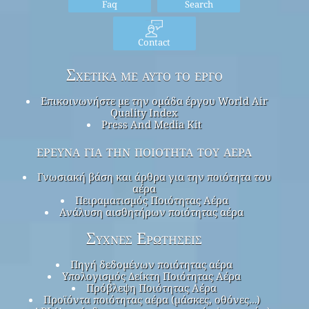
Faq
Search
Contact
Σχετικά με αυτό το έργο
Επικοινωνήστε με την ομάδα έργου World Air
Quality Index
Press And Media Kit
έρευνα για την ποιότητα του αέρα
Γνωσιακή βάση και άρθρα για την ποιότητα του
αέρα
Πειραματισμός Ποιότητας Αέρα
Ανάλυση αισθητήρων ποιότητας αέρα
Συχνές Ερωτήσεις
Πηγή δεδομένων ποιότητας αέρα
Υπολογισμός Δείκτη Ποιότητας Αέρα
Πρόβλεψη Ποιότητας Αέρα
Προϊόντα ποιότητας αέρα (μάσκες, οθόνες…)