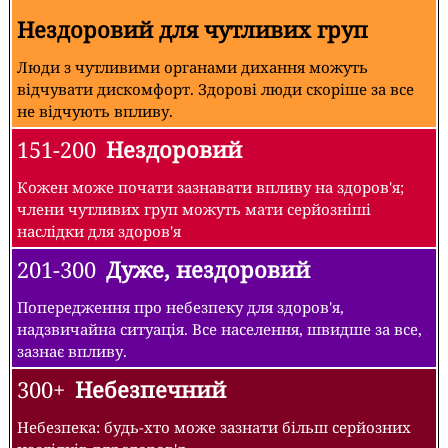
Нездоровий для чутливих груп
Люди з чутливими органами дихання можуть
відчувати дискомфорт. Здорові люди скоріше за все
не відчують впливу.
151-200
Нездоровий
Кожен може почати зазнавати впливу на здоров'я;
члени чутливих груп можуть мати серйозніші
наслідки для здоров'я
201-300
Дуже, нездоровий
Попередження про небезпеку для здоров'я,
надзвичайна ситуація. Все населення, швидше за все,
зазнає впливу.
300+
Небезпечний
Небезпека: будь-хто може зазнати більш серйозних