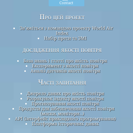
Contact
Про цей проект
Зв’яжіться з командою проекту World Air
Index
Набір преси та ЗМІ
дослідження якості повітря
База знань і статті про якість повітря
Експеримент з якості повітря
Аналіз датчиків якості повітря
Часті запитання
Джерело даних про якість повітря
Розрахунок індексу якості повітря
Прогнозування якості повітря
Продукти для забезпечення якості повітря
(маски, монітори…)
API (інтерфейс прикладного програмування)
Платформа історичних даних