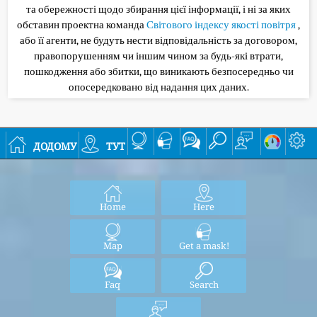
та обережності щодо збирання цієї інформації, і ні за яких
обставин проектна команда
Світового індексу якості повітря
,
або її агенти, не будуть нести відповідальність за договором,
правопорушенням чи іншим чином за будь-які втрати,
пошкодження або збитки, що виникають безпосередньо чи
опосередковано від надання цих даних.
додому
тут
Home
Here
Map
Get a mask!
Faq
Search