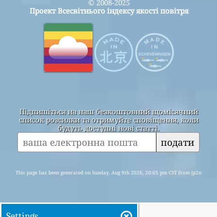
© 2008-2025
Проект Всесвітнього індексу якості повітря
Підпишіться на наш безкоштовний щомісячний
список розсилки та отримуйте сповіщення, коли
будуть доступні нові статті.
подати
This page has been generated on Sunday, Aug 9th 2026, 20:05 pm CST from jp2n
Settings