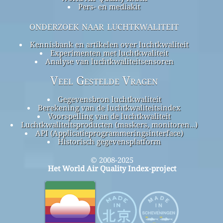
Pers- en mediakit
onderzoek naar luchtkwaliteit
Kennisbank en artikelen over luchtkwaliteit
Experimenten met luchtkwaliteit
Analyse van luchtkwaliteitsensoren
Veel Gestelde Vragen
Gegevensbron luchtkwaliteit
Berekening van de luchtkwaliteitsindex
Voorspelling van de luchtkwaliteit
Luchtkwaliteitsproducten (maskers, monitoren…)
API (Applicatieprogrammeringsinterface)
Historisch gegevensplatform
© 2008-2025
Het World Air Quality Index-project