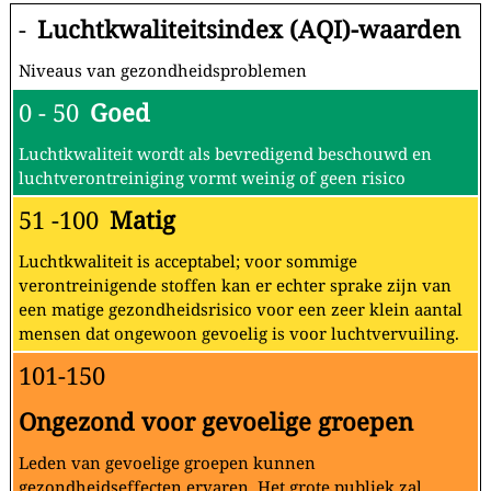
-
Luchtkwaliteitsindex (AQI)-waarden
Niveaus van gezondheidsproblemen
0 - 50
Goed
Luchtkwaliteit wordt als bevredigend beschouwd en
luchtverontreiniging vormt weinig of geen risico
51 -100
Matig
Luchtkwaliteit is acceptabel; voor sommige
verontreinigende stoffen kan er echter sprake zijn van
een matige gezondheidsrisico voor een zeer klein aantal
mensen dat ongewoon gevoelig is voor luchtvervuiling.
101-150
Ongezond voor gevoelige groepen
Leden van gevoelige groepen kunnen
gezondheidseffecten ervaren. Het grote publiek zal