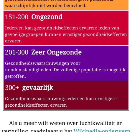
waarschijnlijk niet worden beïnvloed.
151-200
Ongezond
Iedereen kan gezondheidseffecten ervaren; leden van
gevoelige groepen kunnen ernstiger gezondheidseffecten
ervaren
201-300
Zeer Ongezonde
Gezondheidswaarschuwingen voor
noodomstandigheden. De volledige populatie is mogelijk
getroffen.
300+
gevaarlijk
Gezondheidswaarschuwing: iedereen kan ernstigere
gezondheidseffecten ervaren
Als u meer wilt weten over luchtkwaliteit en
vervuiling, raadpleegt u het
Wikipedia-onderwerp