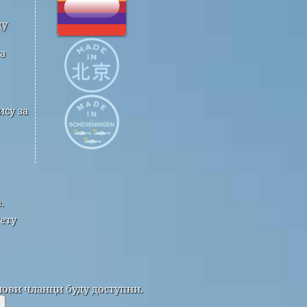
ду
а
су за
.
ету
нови чланци буду доступни.