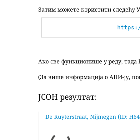
Затим можете користити следећу У
https:
Ако све функционише у реду, тада 
(За више информација о АПИ-ју, по
ЈСОН резултат:
De Ruyterstraat, Nijmegen (ID: H64