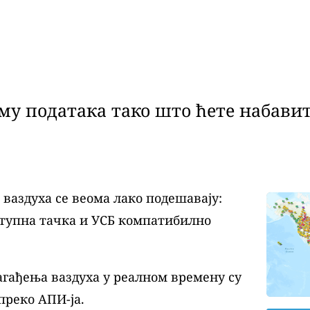
у података тако што ћете набавит
аздуха се веома лако подешавају:
ступна тачка и УСБ компатибилно
агађења ваздуха у реалном времену су
преко АПИ-ја.