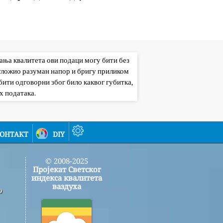
вања квалитета ови подаци могу бити без
 уложио разуман напор и бригу приликом
ити одговорни због било каквог губитка,
х података.
онтакт
diy
© 2008-2025
Пројекат Светског
индекса квалитета
ваздуха
о