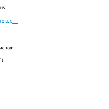
ну:
TOKEN__
испод:
 )