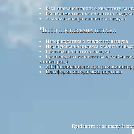
База знања и чланци о квалитету вазд
Експериментисање квалитета ваздуха
Анализа сензора квалитета ваздуха
Често постављана питања
Извор података о квалитету ваздуха
Израчунавање индекса квалитета вазд
Прогноза квалитета ваздуха
Производи за квалитет ваздуха (маске,
монитори...)
АПИ (апликациони програмски интерф
Платформа историјских података
Пријавите се за нашу бесп