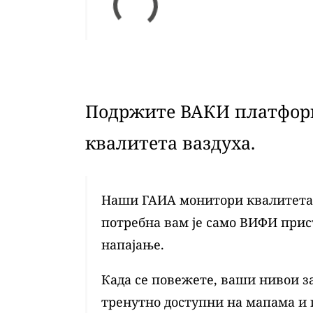
Подржите ВАКИ платформ
квалитета ваздуха.
Наши ГАИА монитори квалитета в
потребна вам је само ВИФИ при
напајање.
Када се повежете, ваши нивои з
тренутно доступни на мапама и 