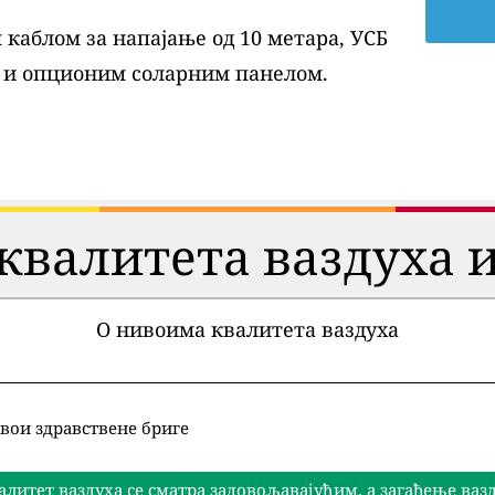
каблом за напајање од 10 метара, УСБ
 и опционим соларним панелом.
квалитета ваздуха и
О нивоима квалитета ваздуха
вои здравствене бриге
алитет ваздуха се сматра задовољавајућим, а загађење ва