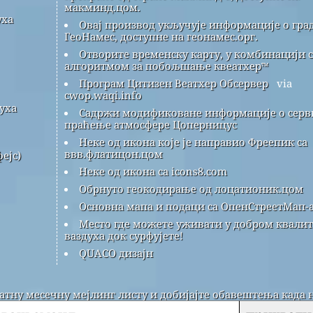
макминд.цом.
уха
Овај производ укључује информације о гра
ГеоНамес, доступне на геонамес.орг.
Отворите временску карту, у комбинацији с
алгоритмом за побољшање квеатхер™
Програм Цитизен Веатхер Обсервер
via
cwop.waqi.info
уха
Садржи модификоване информације о серви
праћење атмосфере Цоперницус
Неке од икона које је направио Фреепик са
ввв.флатицон.цом
ејс)
Неке од икона са icons8.com
Обрнуто геокодирање од лоцатионик.цом
Основна мапа и подаци са ОпенСтреетМап-а
Место где можете уживати у добром квалит
ваздуха док сурфујете!
QUACO дизајн
латну месечну мејлинг листу и добијајте обавештења када 