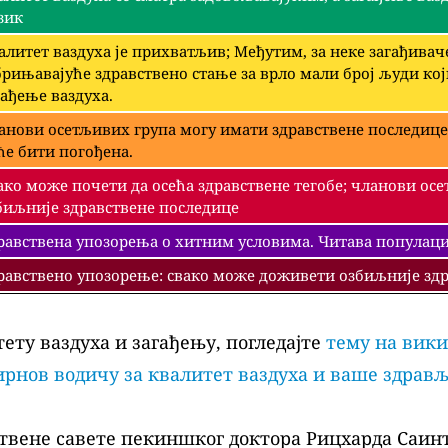
зик
алитет ваздуха је прихватљив; Међутим, за неке загађива
брињавајуће здравствено стање за врло мали број људи ко
гађење ваздуха.
анови осетљивих група могу имати здравствене последице
ће бити погођена.
ако може почети да осећа здравствене тегобе; чланови ос
биљније здравствене последице
равствена упозорења о хитним условима. Читава популациј
равствено упозорење: свако може доживети озбиљније здр
ету ваздуха и загађењу, погледајте
тему на вики
рнов водичу за квалитет ваздуха и ваше здрав
твене савете пекиншког доктора Рицхарда Саинт