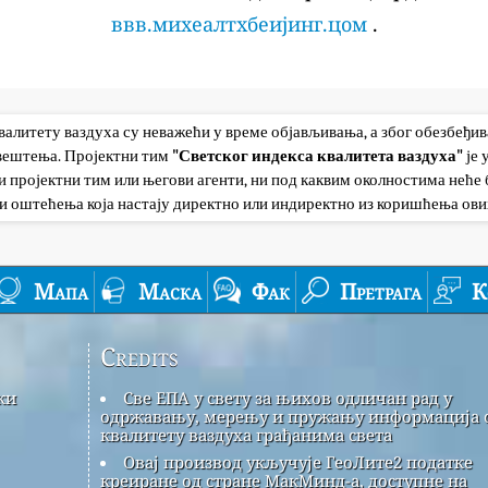
ввв.михеалтхбеијинг.цом
.
квалитету ваздуха су неважећи у време објављивања, а због обезбеђи
авештења. Пројектни тим
"Светског индекса квалитета ваздуха"
је
 пројектни тим или његови агенти, ни под каквим околностима неће б
и оштећења која настају директно или индиректно из коришћења ови
Мапа
Маска
Фак
Претрага
К
Credits
ки
Све ЕПА у свету за њихов одличан рад у
одржавању, мерењу и пружању информација 
квалитету ваздуха грађанима света
Овај производ укључује ГеоЛите2 податке
креиране од стране МакМинд-а, доступне на