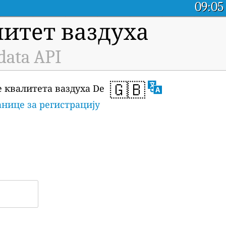
09:05
итет ваздуха
data API
🇬🇧
е квалитета ваздуха De
анице за регистрацију