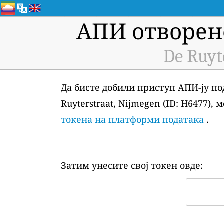
АПИ отворен
De Ruyt
Да бисте добили приступ АПИ-ју по
Ruyterstraat, Nijmegen (ID: H6477)
токена на платформи података
.
Затим унесите свој токен овде: