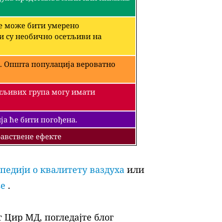
че може бити умерено
ји су необично осетљиви на
. Општа популација вероватно
етљивих група могу имати
а ће бити погођена.
авствене ефекте
педији о квалитету ваздуха
или
ље
.
 Цир МД, погледајте блог