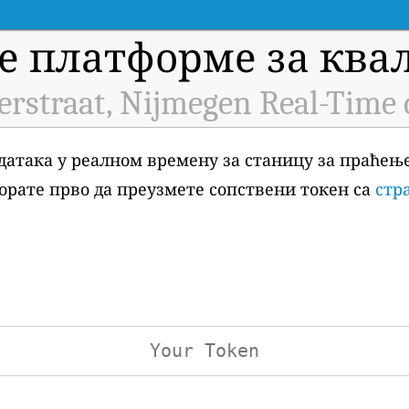
е платформе за квал
erstraat, Nijmegen Real-Time 
датака у реалном времену за станицу за праћењ
, морате прво да преузмете сопствени токен са
стр