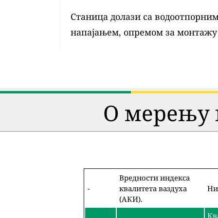
Станица долази са водоотпорним 
напајањем, опремом за монтажу
О мерењу 
Вредности индекса
-
квалитета ваздуха
Ни
(АКИ).
Кв