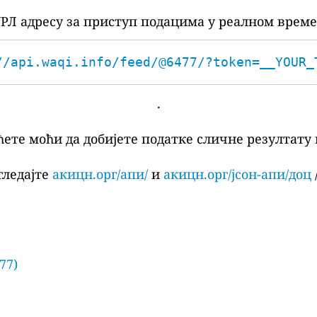
РЛ адресу за приступ подацима у реалном време
//api.waqi.info/feed/@6477/?token=__YOUR_
.
ћете моћи да добијете податке сличне резултату 
гледајте
акицн.орг/апи/
и
акицн.орг/јсон-апи/доц
/
77)