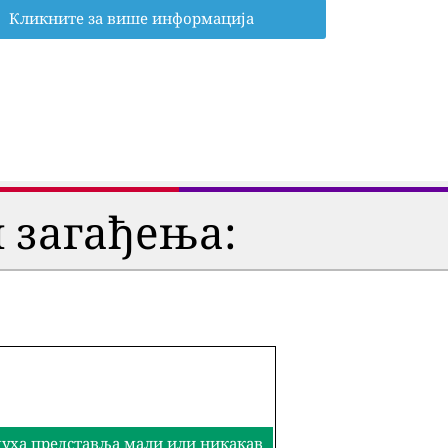
Кликните за више информација
 загађења:
здуха представља мали или никакав