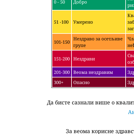
0 - 50
Добро
ри
Кв
51 -100
Умерено
за
за
Нездраво за осетљиве
Чл
101-150
групе
не
Св
151-200
Нездрави
оз
201-300
Веома нездравим
Зд
300+
Опасно
Зд
Да бисте сазнали више о квалит
Аи
За веома корисне здравс