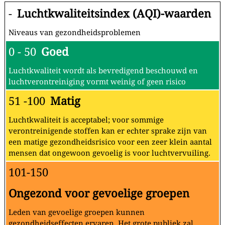
-
Luchtkwaliteitsindex (AQI)-waarden
Niveaus van gezondheidsproblemen
0 - 50
Goed
Luchtkwaliteit wordt als bevredigend beschouwd en
luchtverontreiniging vormt weinig of geen risico
51 -100
Matig
Luchtkwaliteit is acceptabel; voor sommige
verontreinigende stoffen kan er echter sprake zijn van
een matige gezondheidsrisico voor een zeer klein aantal
mensen dat ongewoon gevoelig is voor luchtvervuiling.
101-150
Ongezond voor gevoelige groepen
Leden van gevoelige groepen kunnen
gezondheidseffecten ervaren. Het grote publiek zal