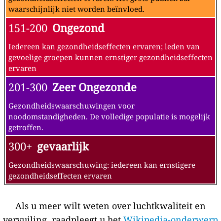
waarschijnlijk niet worden beïnvloed.
151-200
Ongezond
Iedereen kan gezondheidseffecten ervaren; leden van
gevoelige groepen kunnen ernstiger gezondheidseffecten
ervaren
201-300
Zeer Ongezonde
Gezondheidswaarschuwingen voor
noodomstandigheden. De volledige populatie is mogelijk
getroffen.
300+
gevaarlijk
Gezondheidswaarschuwing: iedereen kan ernstigere
gezondheidseffecten ervaren
Als u meer wilt weten over luchtkwaliteit en
vervuiling, raadpleegt u het
Wikipedia-onderwerp