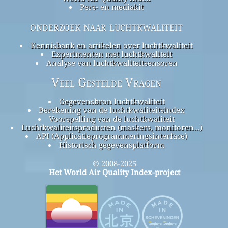
Pers- en mediakit
onderzoek naar luchtkwaliteit
Kennisbank en artikelen over luchtkwaliteit
Experimenten met luchtkwaliteit
Analyse van luchtkwaliteitsensoren
Veel Gestelde Vragen
Gegevensbron luchtkwaliteit
Berekening van de luchtkwaliteitsindex
Voorspelling van de luchtkwaliteit
Luchtkwaliteitsproducten (maskers, monitoren…)
API (Applicatieprogrammeringsinterface)
Historisch gegevensplatform
© 2008-2025
Het World Air Quality Index-project