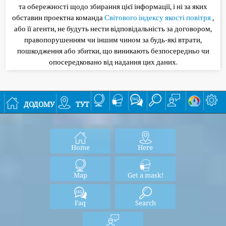
та обережності щодо збирання цієї інформації, і ні за яких
обставин проектна команда
Світового індексу якості повітря
,
або її агенти, не будуть нести відповідальність за договором,
правопорушенням чи іншим чином за будь-які втрати,
пошкодження або збитки, що виникають безпосередньо чи
опосередковано від надання цих даних.
додому
тут
Home
Here
Map
Get a mask!
Faq
Search