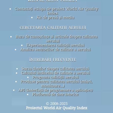
Contactați echipa de proiect World Air Quality
Index
Kit de presă și media
cercetarea calitatii aerului
Baza de cunoștințe și articole despre calitatea
aerului
Experimentarea calității aerului
Analiza senzorilor de calitate a aerului
întrebări frecvente
Sursa datelor despre calitatea aerului
Calculul indicelui de calitate a aerului
Prognoza calității aerului
Produse pentru calitatea aerului (măști,
monitoare...)
API (Interfață de programare a aplicației)
Platformă de date istorice
© 2008-2025
Proiectul World Air Quality Index