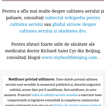
Pentru a afla mai multe despre calitatea aerului și
poluare, consultați
subiectul wikipedia pentru
calitatea aerului
sau
ghidul airnow despre
calitatea aerului și sănătatea dvs.
Pentru sfaturi foarte utile de sănătate ale
medicului doctor Richard Saint Cyr din Beijing,
consultați blogul
www.myhealthbeijing.com
.
Notificare privind utilizarea
: Toate datele privind calitatea
aerului sunt nevalide la momentul publicării și, datorită asigurării
calității, aceste date pot fi modificate, fără notificare, în orice
moment. Proiectul
Index al calității aerului mondial
a exercitat toate
competențele și îngrijirea rezonabilă în compilarea conținutului
acestor informații și în nici un caz
Echipa de proiect pentru indexul