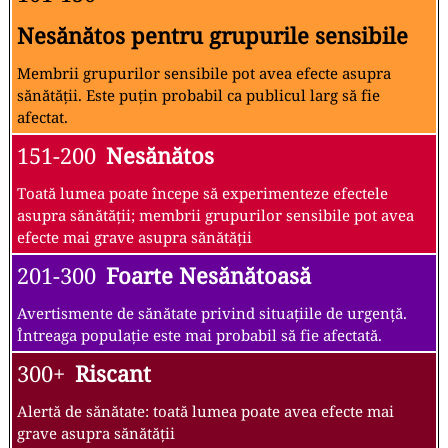
Nesănătos pentru grupurile sensibile
Membrii grupurilor sensibile pot avea efecte asupra
sănătății. Este puțin probabil ca publicul larg să fie
afectat.
151-200
Nesănătos
Toată lumea poate începe să experimenteze efectele
asupra sănătății; membrii grupurilor sensibile pot avea
efecte mai grave asupra sănătății
201-300
Foarte Nesănătoasă
Avertismente de sănătate privind situațiile de urgență.
Întreaga populație este mai probabil să fie afectată.
300+
Riscant
Alertă de sănătate: toată lumea poate avea efecte mai
grave asupra sănătății