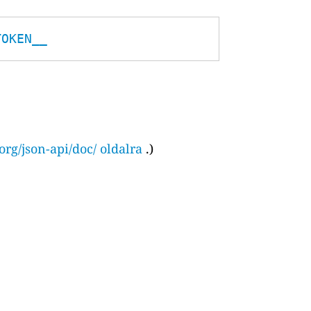
TOKEN__
org/json-api/doc/ oldalra
.)