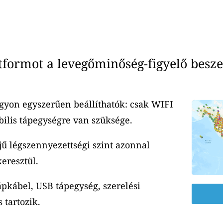
ormot a levegőminőség-figyelő besze
yon egyszerűen beállíthatók: csak WIFI
ilis tápegységre van szüksége.
jű légszennyezettségi szint azonnal
eresztül.
ápkábel, USB tápegység, szerelési
 tartozik.