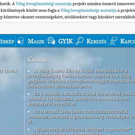
thatók. A
Világ levegőminőségi mutatója
projekt minden ésszerű ismeretet
n körülmények között nem fogja a
Világ levegőminőségi mutatója
a projekt
gy közvetve okozott veszteségekért, sérülésekért vagy károkért szerződés
érkép
Maszk
GYIK
Keresés
Kapcs
Credits
ty Index
A világ összes EPA-ja kiváló munkájukért a
levegőminőség karbantartása, mérése és a világ
polgárai számára a levegőminőséggel kapcsolatos
információk biztosítása terén
Ez a termék a MaxMind által létrehozott GeoLi
adatokat tartalmazza, amelyek a maxmind.com
webhelyről érhetők el.
Ez a termék GeoNames városinformációkat
tartalmaz, amelyek a geonames.org webhelyen é
el.
Nyissa meg az időjárási térképet a qweather™
javítási algoritmussal kombinálva