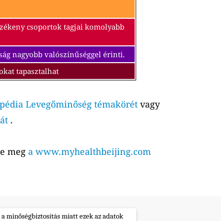
érzékeny csoportok tagjai komolyabb
ság nagyobb valószínűséggel érinti.
okat tapasztalhat
pédia Levegőminőség témakörét
vagy
át
.
tse meg
a www.myhealthbeijing.com
 a minőségbiztosítás miatt ezek az adatok