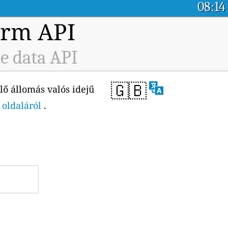
08:14
orm API
me data API
🇬🇧
lő állomás valós idejű
 oldaláról
.