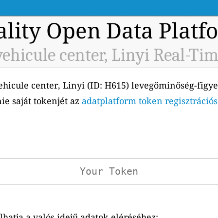
ality Open Data Platf
ehicule center, Linyi Real-Ti
hicule center, Linyi (ID: H615) levegőminőség-figye
nie saját tokenjét az
adatplatform token regisztrációs
atja a valós idejű adatok eléréséhez: