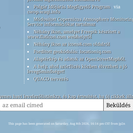
Polgár Időjárás Megfigyelő Program
via
cwop.waqi.info
Módosított Copernicus Atmosphere Monitorin
Service információkat tartalmaz
Néhány ikon, amelyet Freepik készített a
www.flaticon.com webhelyről
Néhány ikon az icons8.com oldalról
Fordított geokódolás: locationiq.com
Alaptérkép és adatok az OpenStreetMapből.
A hely, ahol szörfözés közben élvezheti a jó
levegőminőséget!
QUACO tervezés
yenes havi levelezőlistánkra, és kap értesítést, ha új cikkek ál
Beküldés
This page has been generated on Saturday, Aug 8th 2026, 16:14 pm CST from jp2n