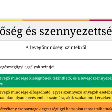
őség és szennyezettsé
A levegőminőségi szintekről
egészségügyi aggályok szintjei
levegő minősége kielégítőnek tekinthető, és a levegőszennyez
ent
levegő minősége elfogadható; egyes szennyező anyagok eseté
hat okot olyan kevés ember számára, akik szokatlanul érzéken
 érzékeny csoporttagok egészségügyi hatásokat tapasztalhatna