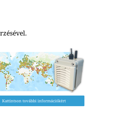
rzésével.
Kattintson további információkért