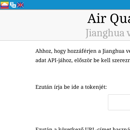
Air Qu
Jianghua v
Ahhoz, hogy hozzáférjen a Jianghua ve
adat API-jához, először be kell szerez
Ezután írja be ide a tokenjét:
Ezután a következő URL-címet használh