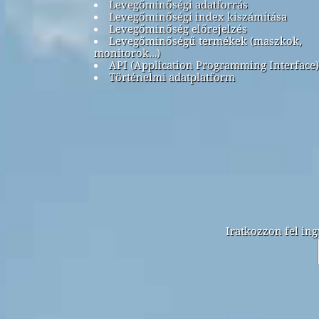
Levegőminőségi adatforrás
Levegőminőségi index kiszámítása
Levegőminőség előrejelzés
Levegőminőségű termékek (maszkok,
monitorok…)
API (Application Programming Interface)
Történelmi adatplatform
Iratkozzon fel ing