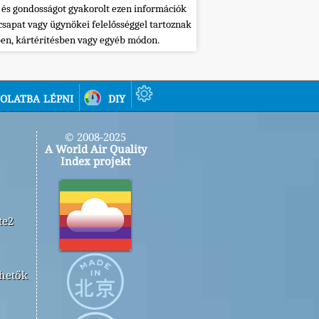
 és gondosságot gyakorolt ezen információk
csapat vagy ügynökei felelősséggel tartoznak
ben, kártérítésben vagy egyéb módon.
olatba lépni
diy
© 2008-2025
A World Air Quality
Index projekt
te2
rhetők