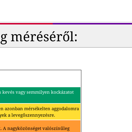
g méréséről:
és kevés vagy semmilyen kockázatot
ben azonban mérsékelten aggodalomra
yek a levegőszennyezésre.
k. A nagyközönséget valószínűleg