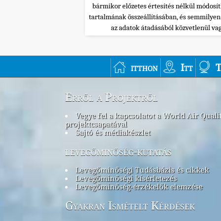
bármikor előzetes értesítés nélkül módosí
tartalmának összeállításában, és semmilye
az adatok átadásából közvetlenül va
itthon
Itt
T
Erről a Projektről
Vegye fel a kapcsolatot a World Air Quali
projektcsapatával
Sajtó és médiakészlet
levegőminőség-kutatás
Levegőminőségi Tudásbázis és cikkek
Levegőminőségi kísérletezés
Levegőminőség-érzékelők elemzése
Gyakran Ismételt Kérdések