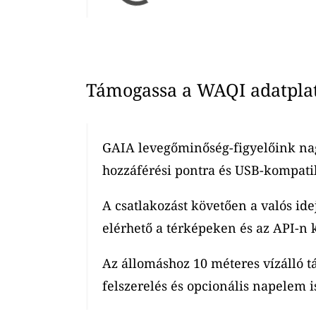
Támogassa a WAQI adatplatf
GAIA levegőminőség-figyelőink nag
hozzáférési pontra és USB-kompatib
A csatlakozást követően a valós ide
elérhető a térképeken és az API-n k
Az állomáshoz 10 méteres vízálló t
felszerelés és opcionális napelem is