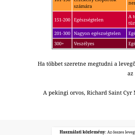
nem
számára
A t
151-200
Egészségtelen
tü
201-300
Nagyon egészségtelen
Egé
300+
Veszélyes
Eg
Ha többet szeretne megtudni a leveg
az
A pekingi orvos, Richard Saint Cy
Használati közlemény
: Az összes leve