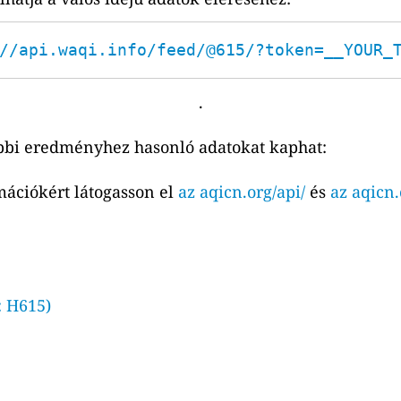
//api.waqi.info/feed/@615/?token=__YOUR_
.
bbi eredményhez hasonló adatokat kaphat:
mációkért látogasson el
az aqicn.org/api/
és
az aqicn.
: H615)