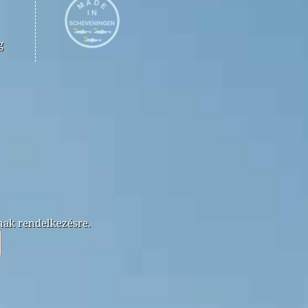
g
lnak rendelkezésre.