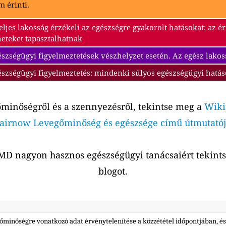
 érinti.
eljes lakosság érzékeli az egészségre gyakorolt hatásokat; az 
neteket tapasztalhatnak
szségügyi figyelmeztetések vészhelyzet esetén. Az egész lakos
észségügyi figyelmeztetés: mindenki súlyos egészségügyi hatás
őminőségről és a szennyezésről, tekintse meg a
Wiki
airnow Levegőminőség és egészsége című útmutatój
r MD nagyon hasznos egészségügyi tanácsaiért tekin
blogot.
gőminőségre vonatkozó adat érvénytelenítése a közzététel időpontjában, és