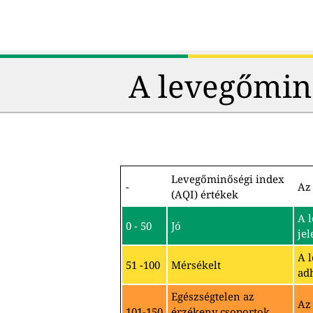
A levegőmin
Levegőminőségi index
-
Az 
(AQI) értékek
A 
0 - 50
Jó
jel
A 
51 -100
Mérsékelt
ad
Egészségtelen az
Az
101-150
érzékeny csoportok