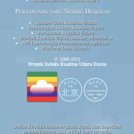
Pertanyaan yang Sering Diajukan
Sumber Data Kualitas Udara
Perhitungan Indeks Kualitas Udara
Peramalan Kualitas Udara
Produk Kualitas Udara (masker, Monitor…)
API (Antarmuka Pemrograman Aplikasi)
Platform Data Historis
© 2008-2025
Proyek Indeks Kualitas Udara Dunia
Daftar ke milis bulanan gratis kami, dan dapatkan
pemberitahuan saat artikel baru tersedia.