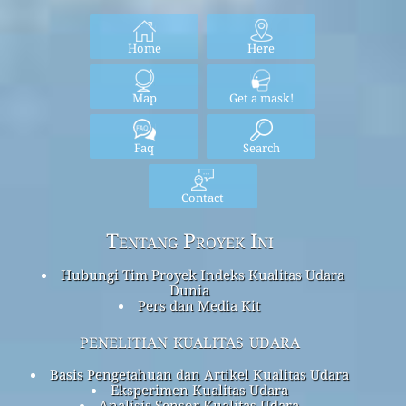
Home
Here
Map
Get a mask!
Faq
Search
Contact
Tentang Proyek Ini
Hubungi Tim Proyek Indeks Kualitas Udara
Dunia
Pers dan Media Kit
penelitian kualitas udara
Basis Pengetahuan dan Artikel Kualitas Udara
Eksperimen Kualitas Udara
Analisis Sensor Kualitas Udara