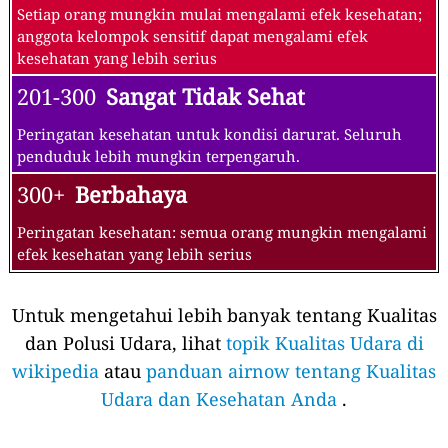
Setiap orang mungkin mulai mengalami efek kesehatan;
anggota kelompok sensitif dapat mengalami efek
kesehatan yang lebih serius
201-300
Sangat Tidak Sehat
Peringatan kesehatan untuk kondisi darurat. Seluruh
penduduk lebih mungkin terpengaruh.
300+
Berbahaya
Peringatan kesehatan: semua orang mungkin mengalami
efek kesehatan yang lebih serius
Untuk mengetahui lebih banyak tentang Kualitas
dan Polusi Udara, lihat
topik Kualitas Udara di
wikipedia
atau
panduan airnow tentang Kualitas
Udara dan Kesehatan Anda
.