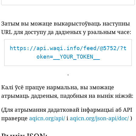
Затым вы можаце выкарыстоўваць наступны
URL для доступу да дадзеных у рэальным часе:
https://api.waqi.info/feed/@5752/?t
oken=__YOUR_TOKEN__
.
Калі ўсё працуе нармальна, вы зможаце
атрымаць дадзеныя, падобныя на вынік ніжэй:
(Для атрымання дадатковай інфармацыі аб API
праверце
aqicn.org/api/
і
aqicn.org/json-api/doc/
)