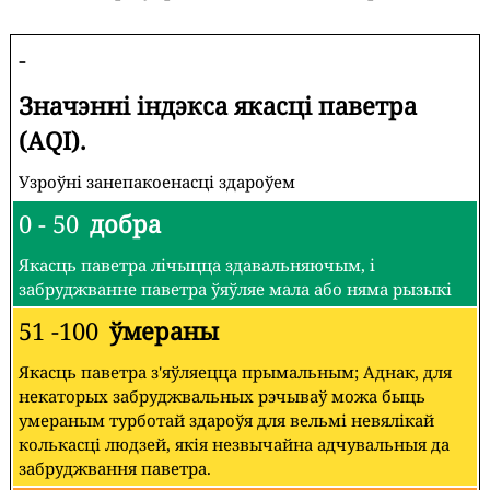
-
Значэнні індэкса якасці паветра
(AQI).
Узроўні занепакоенасці здароўем
0 - 50
добра
Якасць паветра лічыцца здавальняючым, і
забруджванне паветра ўяўляе мала або няма рызыкі
51 -100
ўмераны
Якасць паветра з'яўляецца прымальным; Аднак, для
некаторых забруджвальных рэчываў можа быць
умераным турботай здароўя для вельмі невялікай
колькасці людзей, якія незвычайна адчувальныя да
забруджвання паветра.