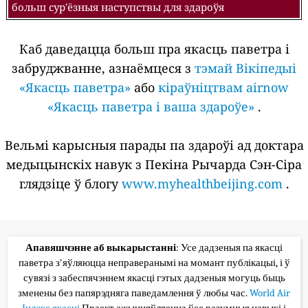
больш сур'ёзныя наступствы для здароўя
Каб даведацца больш пра якасць паветра і
забруджванне, азнаёмцеся з
тэмай Вікіпедыі
«Якасць паветра»
або
кіраўніцтвам airnow
«Якасць паветра і ваша здароўе»
.
Вельмі карысныя парады па здароўі ад доктара
медыцынскіх навук з Пекіна Рычарда Сэн-Сіра
глядзіце ў блогу
www.myhealthbeijing.com
.
Апавяшчэнне аб выкарыстанні
: Усе дадзеныя па якасці
паветра з'яўляюцца неправеранымі на момант публікацыі, і ў
сувязі з забеспячэннем якасці гэтых дадзеныя могуць быць
зменены без папярэдняга паведамлення ў любы час.
World Air
Індэкс якасці
Праект ажыццяўляецца ўсе разумныя навыкі і