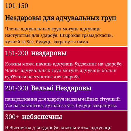
101-150
Нездаровы для адчувальных груп
Члены адчувальных груп могуць адчуваць
наступствы для здароўя. Шырокая грамадскасць,
хутчэй за ўсё, будуць закрануты няма.
151-200
нездаровы
Кожны можа пачаць адчуваць ўздзеянне на здароўе;
Члены адчувальных груп могуць адчуваць больш
сур'ёзныя наступствы для здароўя
201-300
Вельмі Нездаровы
папярэджання для здароўя надзвычайных сітуацый.
Усё насельніцтва, хутчэй за ўсё, будуць закрануты.
300+
небяспечны
Небяспечна для здароўя: кожны можа адчуваць