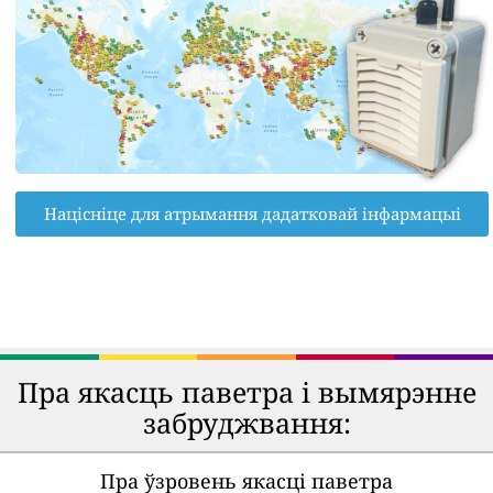
Націсніце для атрымання дадатковай інфармацыі
Пра якасць паветра і вымярэнне
забруджвання:
Пра ўзровень якасці паветра