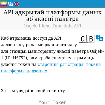
API адкрытай платформы даных
аб якасці паветра
Osijek-1 Real-Time data API
🇬🇧
Каб атрымаць доступ да API
дадзеных у рэжыме рэальнага часу
для станцыі маніторынгу якасці паветра Osijek-
1 (ID: H5752), вам трэба спачатку атрымаць
уласны токен на
старонцы рэгістрацыі токена
платформы дадзеных
.
Затым увядзіце свой токен тут: