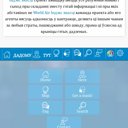
сыход пры складанні зместу гэтай інфармацыі і ні пры якіх
абставінах не
World Air Індэкс якасці
каманда праекта або яго
агенты нясуць адказнасць у кантракце, деликта ці іншым чынам
за любыя страты, пашкоджанні або шкоду, прама ці ўскосна ад
крыніцы гэтых дадзеных.
дадому
тут
Home
Here
Map
Get a mask!
Faq
Search
Contact