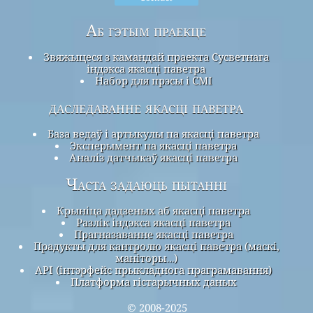
Аб гэтым праекце
Звяжыцеся з камандай праекта Сусветнага
індэкса якасці паветра
Набор для прэсы і СМІ
даследаванне якасці паветра
База ведаў і артыкулы па якасці паветра
Эксперымент па якасці паветра
Аналіз датчыкаў якасці паветра
Часта задаюць пытанні
Крыніца дадзеных аб якасці паветра
Разлік індэкса якасці паветра
Прагназаванне якасці паветра
Прадукты для кантролю якасці паветра (маскі,
маніторы…)
API (інтэрфейс прыкладнога праграмавання)
Платформа гістарычных даных
© 2008-2025