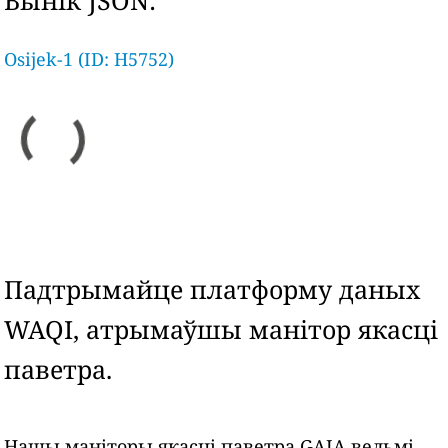
Вынік JSON:
Osijek-1 (ID: H5752)
Падтрымайце платформу даных
WAQI, атрымаўшы манітор якасці
паветра.
Нашы маніторы якасці паветра GAIA вельмі