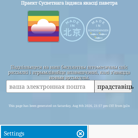
Праект Сусветнага індэкса якасці паветра
Падпішыцеся на наш бясплатны штомесячны спіс
рассылкі і атрымлівайце апавяшчэнні, калі з'явяцца
новыя артыкулы.
прадставіць
This page has been generated on Saturday, Aug 8th 2026, 21:57 pm CST from jp2n
Settings