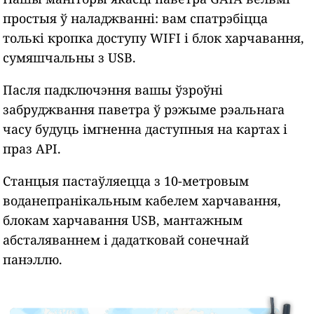
простыя ў наладжванні: вам спатрэбіцца
толькі кропка доступу WIFI і блок харчавання,
сумяшчальны з USB.
Пасля падключэння вашы ўзроўні
забруджвання паветра ў рэжыме рэальнага
часу будуць імгненна даступныя на картах і
праз API.
Станцыя пастаўляецца з 10-метровым
воданепранікальным кабелем харчавання,
блокам харчавання USB, мантажным
абсталяваннем і дадатковай сонечнай
панэллю.