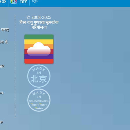
पर्क
diy
© 2008-2025
विश्व वायु गुणवत्ता सूचकांक
परियोजना
ी बनाए
ल है,
धार
कन
एक