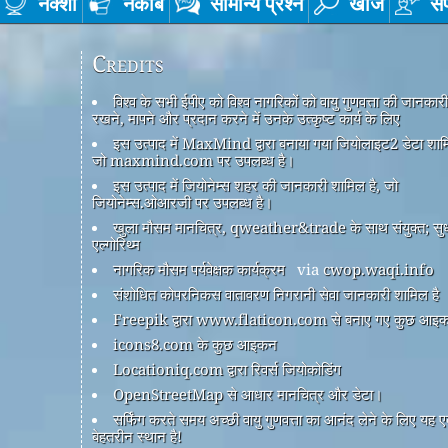
नक्शा
नकाब
सामान्य प्रश्न
खोज
सं
Credits
विश्व के सभी ईपीए को विश्व नागरिकों को वायु गुणवत्ता की जानकार
रखने, मापने और प्रदान करने में उनके उत्कृष्ट कार्य के लिए
इस उत्पाद में MaxMind द्वारा बनाया गया जियोलाइट2 डेटा शामि
जो maxmind.com पर उपलब्ध है।
इस उत्पाद में जियोनेम्स शहर की जानकारी शामिल है, जो
जियोनेम्स.ओआरजी पर उपलब्ध है।
खुला मौसम मानचित्र, qweather&trade के साथ संयुक्त; सु
एल्गोरिथ्म
नागरिक मौसम पर्यवेक्षक कार्यक्रम
via
cwop.waqi.info
संशोधित कोपरनिकस वातावरण निगरानी सेवा जानकारी शामिल है
Freepik द्वारा www.flaticon.com से बनाए गए कुछ आइ
icons8.com के कुछ आइकन
Locationiq.com द्वारा रिवर्स जियोकोडिंग
OpenStreetMap से आधार मानचित्र और डेटा।
सर्फिंग करते समय अच्छी वायु गुणवत्ता का आनंद लेने के लिए यह 
बेहतरीन स्थान है!