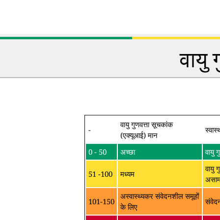
वायु 
वायु गुणवत्ता सूचकांक
-
स्वास्
(एक्यूआई) मान
0 - 50
अच्छा
वायु 
वायु ग
51 -100
मध्यम
असामा
अस्वास्थ्यकर संवेदनशील समूहों
101-150
संवेद
के लिए