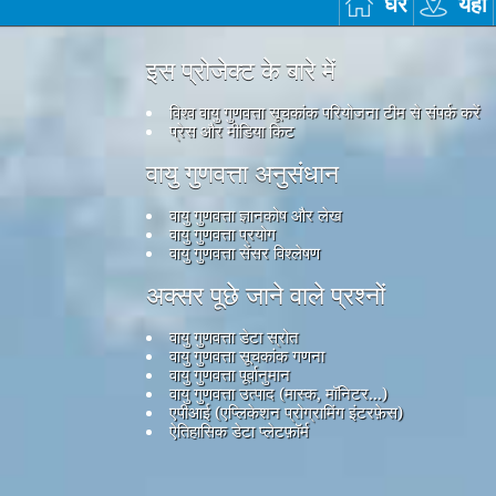
घर
यहाँ
इस प्रोजेक्ट के बारे में
विश्व वायु गुणवत्ता सूचकांक परियोजना टीम से संपर्क करें
प्रेस और मीडिया किट
वायु गुणवत्ता अनुसंधान
वायु गुणवत्ता ज्ञानकोष और लेख
वायु गुणवत्ता प्रयोग
वायु गुणवत्ता सेंसर विश्लेषण
अक्सर पूछे जाने वाले प्रश्नों
वायु गुणवत्ता डेटा स्रोत
वायु गुणवत्ता सूचकांक गणना
वायु गुणवत्ता पूर्वानुमान
वायु गुणवत्ता उत्पाद (मास्क, मॉनिटर...)
एपीआई (एप्लिकेशन प्रोग्रामिंग इंटरफ़ेस)
ऐतिहासिक डेटा प्लेटफ़ॉर्म