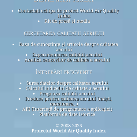
Contactați echipa de proiect World Air Quality
Index
Kit de presă și media
cercetarea calitatii aerului
Baza de cunoștințe și articole despre calitatea
aerului
Experimentarea calității aerului
Analiza senzorilor de calitate a aerului
întrebări frecvente
Sursa datelor despre calitatea aerului
Calculul indicelui de calitate a aerului
Prognoza calității aerului
Produse pentru calitatea aerului (măști,
monitoare...)
API (Interfață de programare a aplicației)
Platformă de date istorice
© 2008-2025
Proiectul World Air Quality Index