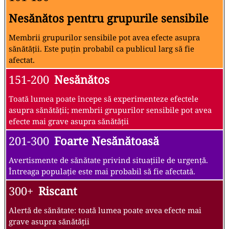
Nesănătos pentru grupurile sensibile
Membrii grupurilor sensibile pot avea efecte asupra
sănătății. Este puțin probabil ca publicul larg să fie
afectat.
151-200
Nesănătos
Toată lumea poate începe să experimenteze efectele
asupra sănătății; membrii grupurilor sensibile pot avea
efecte mai grave asupra sănătății
201-300
Foarte Nesănătoasă
Avertismente de sănătate privind situațiile de urgență.
Întreaga populație este mai probabil să fie afectată.
300+
Riscant
Alertă de sănătate: toată lumea poate avea efecte mai
grave asupra sănătății