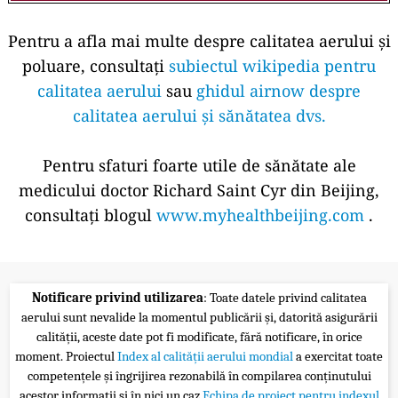
Pentru a afla mai multe despre calitatea aerului și
poluare, consultați
subiectul wikipedia pentru
calitatea aerului
sau
ghidul airnow despre
calitatea aerului și sănătatea dvs.
Pentru sfaturi foarte utile de sănătate ale
medicului doctor Richard Saint Cyr din Beijing,
consultați blogul
www.myhealthbeijing.com
.
Notificare privind utilizarea
: Toate datele privind calitatea
aerului sunt nevalide la momentul publicării și, datorită asigurării
calității, aceste date pot fi modificate, fără notificare, în orice
moment. Proiectul
Index al calității aerului mondial
a exercitat toate
competențele și îngrijirea rezonabilă în compilarea conținutului
acestor informații și în nici un caz
Echipa de proiect pentru indexul