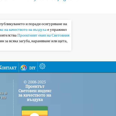
 публикуването и поради осигуряване на
кс на качеството на въздуха
е упражнил
тоятелства
Проектният екип на Световния
ин за всяка загуба, нараняване или щета,
Контакт
diy
© 2008-2025
Проектът
Световен индекс
та в
за качеството на
 на
въздуха