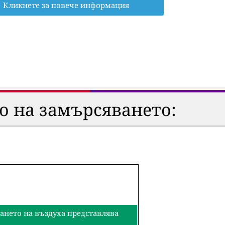
Кликнете за повече информация
о на замърсяването:
ването на въздуха представлява