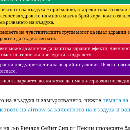
чеството на въздуха е приемливо; въпреки това за някои
асност за здравето на много малък брой хора, които са 
мърсяването на въздуха.
еновете на чувствителните групи могат да имат здравни е
роятно да бъде засегната.
еки може да започне да изпитва здравни ефекти; членовет
 имат по-сериозни последици за здравето
равни предупреждения за аварийни условия. Цялото насел
сегнато.
гнал за здравето: всеки може да има по-сериозни последиц
то на въздуха и замърсяването, вижте
темата за
ството на airnow за качеството на въздуха и ва
 на д-р Ричард Сейнт Сир от Пекин проверете б