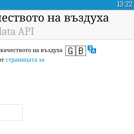
13:22
чеството на въздуха
data API
🇬🇧
 качеството на въздуха
 от
страницата за