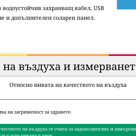
ов водоустойчив захранващ кабел, USB
е и допълнителен соларен панел.
 на въздуха и измерванет
Относно нивата на качеството на въздуха
ва на загриженост за здравето
чеството на въздуха се счита за задоволително и замърся
лък или никакъв риск