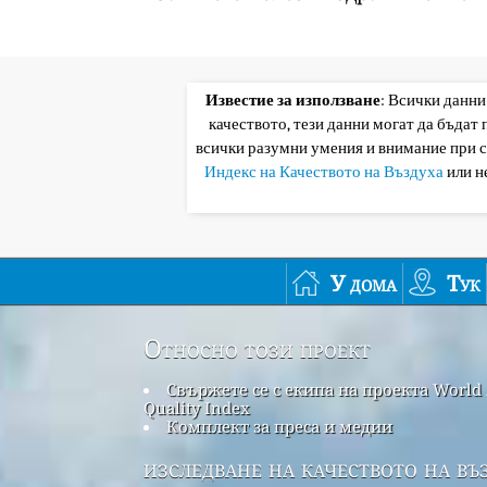
Известие за използване
: Всички данни
качеството, тези данни могат да бъдат
всички разумни умения и внимание при 
Индекс на Качеството на Въздуха
или н
У дома
Тук
Относно този проект
Свържете се с екипа на проекта World 
Quality Index
Комплект за преса и медии
изследване на качеството на въ