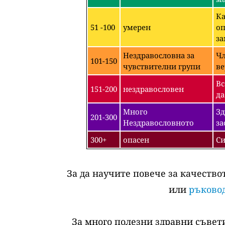
Ка
51 -100
умерен
оп
за
Нездравословна за
Чл
101-150
чувствителни групи
ве
Вс
151-200
нездравословен
да
Много
Зд
201-300
Нездравословното
за
300+
опасен
Си
За да научите повече за качество
или
ръковод
За много полезни здравни съвети