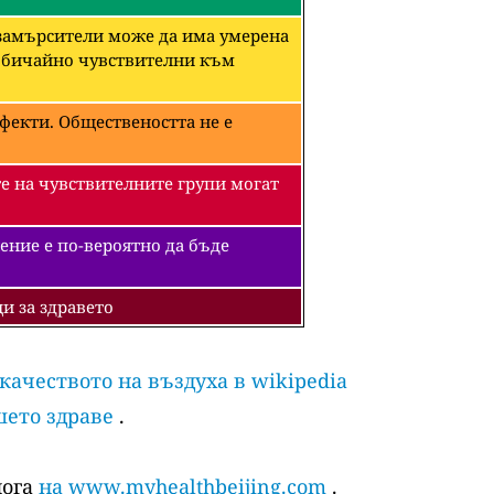
 замърсители може да има умерена
необичайно чувствителни към
фекти. Обществеността не е
е на чувствителните групи могат
ение е по-вероятно да бъде
и за здравето
 качеството на въздуха в wikipedia
шето здраве
.
лога
на www.myhealthbeijing.com
.