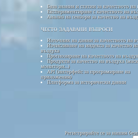
База знания и статии за качеството на
Експериментиране с качеството на въ
Анализ на сензори за качество на въз
често задавани въпроси
Източник на данни за качеството на в
Изчисляване на индекса за качество н
въздуха
Прогнозиране на качеството на възду
Продукти за качество на въздуха (маск
монитори...)
API (интерфейс за програмиране на
приложения)
Платформа за исторически данни
Регистрирайте се за нашия без