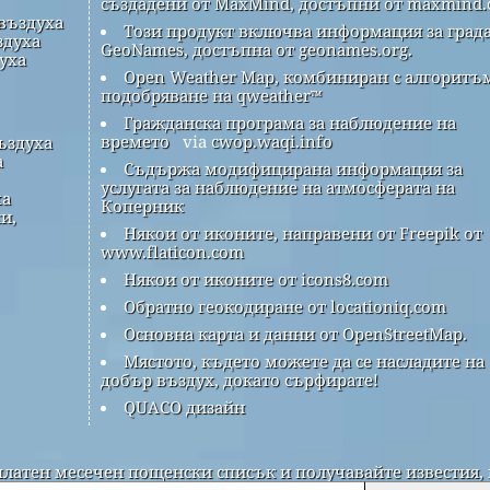
създадени от MaxMind, достъпни от maxmind.
 въздуха
Този продукт включва информация за града
здуха
GeoNames, достъпна от geonames.org.
духа
Open Weather Map, комбиниран с алгоритъм
подобряване на qweather™
Гражданска програма за наблюдение на
времето
via
cwop.waqi.info
ъздуха
а
Съдържа модифицирана информация за
услугата за наблюдение на атмосферата на
ха
Коперник
и,
Някои от иконите, направени от Freepik от
www.flaticon.com
Някои от иконите от icons8.com
Обратно геокодиране от locationiq.com
Основна карта и данни от OpenStreetMap.
Мястото, където можете да се насладите на
добър въздух, докато сърфирате!
QUACO дизайн
платен месечен пощенски списък и получавайте известия, 