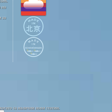
com.
 на
 за
когато са налични нови статии.