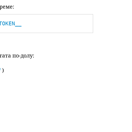
реме:
TOKEN__
ата по-долу:
/
)