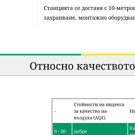
Станцията се доставя с 10-метр
захранване, монтажно оборудван
Относно качеството
Стойности на индекса
-
за качество на
Ни
въздуха (AQI).
Ка
0 - 50
добре
ма