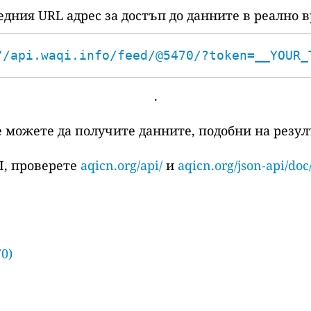
едния URL адрес за достъп до данните в реално в
//api.waqi.info/feed/@5470/?token=__YOUR_
.
е можете да получите данните, подобни на резулт
I, проверете
aqicn.org/api/
и
aqicn.org/json-api/doc
0)