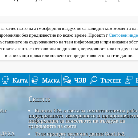
 за качеството на атмосферния въздух не са валидни към момента на
 променяни без предизвестие по всяко време. Проектът
Световен инде
съставянето на съдържанието на тази информация и при никакви обс
еговите агенти са отговорни по договор, нередовност или по друг нач
възникващи пряко или косвено от предоставянето на тези данни.
Карта
Маска
ЧЗВ
Търсене
Credits
Air
Всички EPA в света за тяхната отлична рабо
поддържането, измерването и предоставянето
информация за качеството на въздуха на
гражданите на света
здуха
Този продукт включва данни GeoLite2,