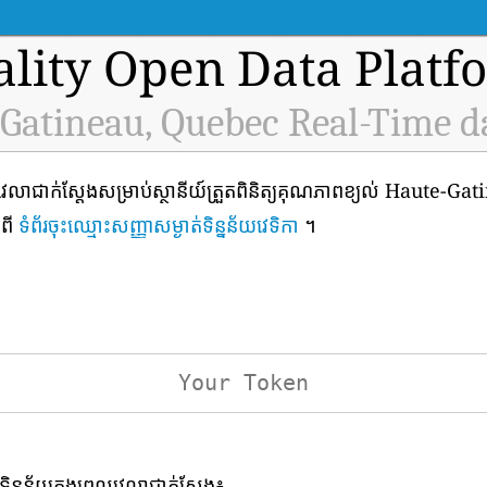
ality Open Data Platf
Gatineau, Quebec Real-Time d
វេលាជាក់ស្តែងសម្រាប់ស្ថានីយ៍ត្រួតពិនិត្យគុណភាពខ្យល់ Haute-
កពី
ទំព័រចុះឈ្មោះសញ្ញាសម្ងាត់ទិន្នន័យវេទិកា
។
ទិន្នន័យក្នុងពេលវេលាជាក់ស្តែង៖