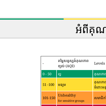
អំពីគុ
តម្លៃសន្ទស្សន៍គុណភាព
-
Levels
ខ្យល់ (AQI)
0 - 50
ល្អ
គុណភាពខ
គុណភាពខ
51 -100
មធ្យម
ចំពោះមន
Unhealthy
101-150
សមាជិកន
for sensitive groups