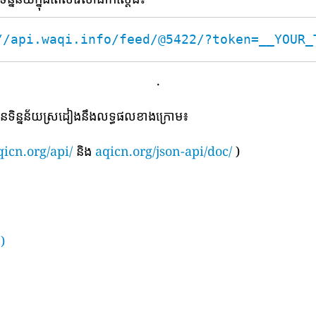
//api.waqi.info/feed/@5422/?token=__YOUR_
.
បានទិន្នន័យស្រដៀងនឹងលទ្ធផលខាងក្រោម៖
qicn.org/api/
និង
aqicn.org/json-api/doc/
)
)