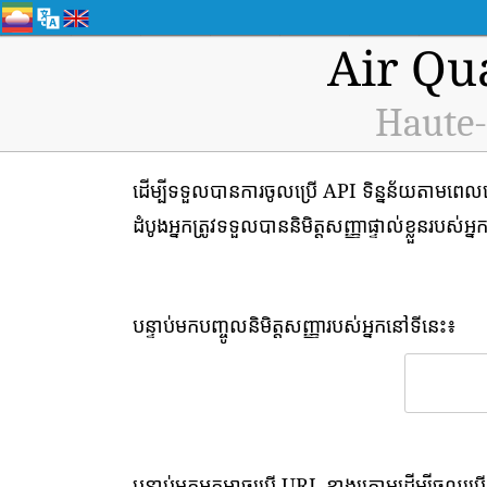
Air Qu
Haute-
ដើម្បីទទួលបានការចូលប្រើ API ទិន្នន័យតាមពេល
ដំបូងអ្នកត្រូវទទួលបាននិមិត្តសញ្ញាផ្ទាល់ខ្លួនរបស់អ្ន
បន្ទាប់មកបញ្ចូលនិមិត្តសញ្ញារបស់អ្នកនៅទីនេះ៖
បន្ទាប់មកអ្នកអាចប្រើ URL ខាងក្រោមដើម្បីចូលប្រើ