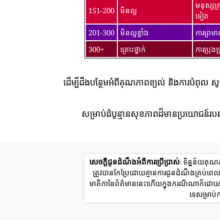
មនុស្សគ
151-200
មិនល្អ
ទៀត
201-300
មិនល្អខ្លាំង
ការព្រម
300+
គ្រោះថ្នាក់
ការប្រុង
ដើម្បីដឹងបន្ថែមអំពីគុណភាពខ្យល់ និងការបំពុល ស
សម្រាប់ដំបូន្មានសុខភាពដ៏មានប្រយោជន៍របស
សេចក្តីជូនដំណឹងអំពីការប្រើប្រាស់
: ទិន្នន័យគុ
ត្រូវបានកែប្រែដោយគ្មានការជូនដំណឹងគ្រប់
មាតិកានៃព័ត៌មាននេះហើយក្នុងករណីណាក៏ដោយក្រ
ទេសម្រាប់