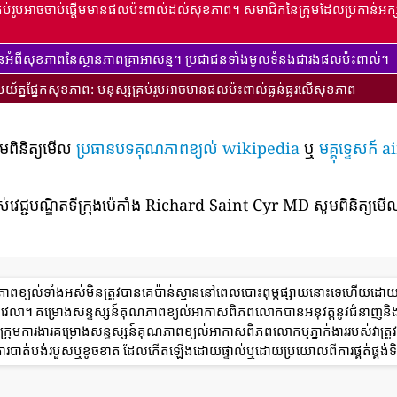
្រប់រូបអាចចាប់ផ្តើមមានផលប៉ះពាល់ដល់សុខភាព។ សមាជិកនៃក្រុមដែលប្រកាន់អក្ស
ានអំពីសុខភាពនៃស្ថានភាពគ្រាអាសន្ន។ ប្រជាជនទាំងមូលទំនងជារងផលប៉ះពាល់។
ប្រយ័ត្នផ្នែកសុខភាព: មនុស្សគ្រប់រូបអាចមានផលប៉ះពាល់ធ្ងន់ធ្ងរលើសុខភាព
ូមពិនិត្យមើល
ប្រធានបទគុណភាពខ្យល់ wikipedia
ឬ
មគ្គុទ្ទេសក
់វេជ្ជបណ្ឌិតទីក្រុងប៉េកាំង Richard Saint Cyr MD សូមពិនិត្យមើល
ណភាពខ្យល់ទាំងអស់មិនត្រូវបានគេប៉ាន់ស្មាននៅពេលបោះពុម្ភផ្សាយនោះទេហើយដោ
ពេលវេលា។ គម្រោងសន្ទស្សន៍គុណភាពខ្យល់អាកាសពិភពលោកបានអនុវត្តនូវជំនាញនិ
ុមការងារគម្រោងសន្ទស្សន៍គុណភាពខ្យល់អាកាសពិភពលោកឬភ្នាក់ងាររបស់វាត្រូវទទ
ការបាត់បង់របួសឬខូចខាត ដែលកើតឡើងដោយផ្ទាល់ឬដោយប្រយោលពីការផ្គត់ផ្គង់ទិ