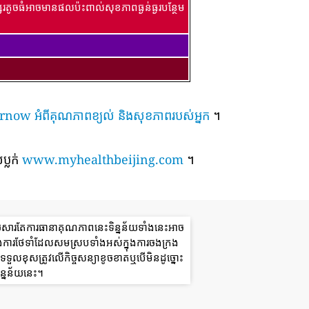
រតូចធំអាចមានផលប៉ះពាល់សុខភាពធ្ងន់ធ្ងរបន្ថែម
៍ airnow អំពីគុណភាពខ្យល់ និងសុខភាពរបស់អ្នក
។
ប្លក់
www.myhealthbeijing.com
។
យសារតែការធានាគុណភាពនេះទិន្នន័យទាំងនេះអាច
ងការថែទាំដែលសមស្របទាំងអស់ក្នុងការចងក្រង
ួលខុសត្រូវលើកិច្ចសន្យាខូចខាតឬបើមិនដូច្នោះ
ន្នន័យនេះ។