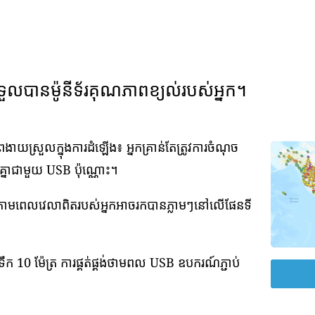
ទួលបានម៉ូនីទ័រគុណភាពខ្យល់របស់អ្នក។
យស្រួលក្នុងការដំឡើង៖ អ្នកគ្រាន់តែត្រូវការចំណុច
វគ្នាជាមួយ USB ប៉ុណ្ណោះ។
់តាមពេលវេលាពិតរបស់អ្នកអាចរកបានភ្លាមៗនៅលើផែនទី
ឹក 10 ម៉ែត្រ ការផ្គត់ផ្គង់ថាមពល USB ឧបករណ៍ភ្ជាប់