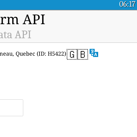
06:17
orm API
ata API
🇬🇧
Gatineau, Quebec (ID: H5422)