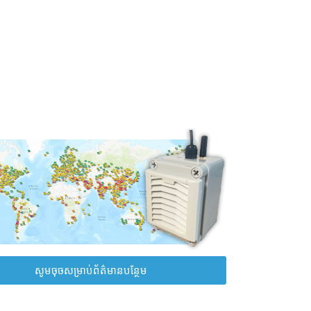
សូមចុចសម្រាប់ព័ត៌មានបន្ថែម