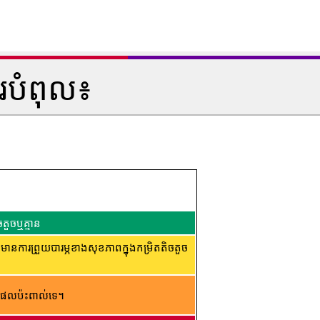
របំពុល៖
តួចឬគ្មាន
ារព្រួយបារម្ភខាងសុខភាពក្នុងកម្រិតតិចតួច
ផល​ប៉ះពាល់​ទេ។