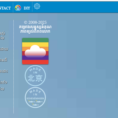
ntact
diy
© 2008-2025
គម្រោងសន្ទស្សន៍គុណ
ភាពខ្យល់ពិភពលោក
បស់
ដល់
ើងដោយ
ានពី
ួនដោះ
info
ដែល