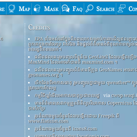
re
Map
Mask
Faq
Search
Co
Credits
ោក
EPA ទាំងអស់នៅក្នុងពិភពលោកសម្រាប់ការងារដ៏ល្អឥតខ្ចោះរ
ពួកគេក្នុងការថែរក្សា វាស់វែង និងផ្តល់ព័ត៌មានអំពីគុណភាពខ្យល់
ពលរដ្ឋពិភពលោក។
ផលិតផលនេះរួមបញ្ចូលទិន្នន័យ GeoLite2 ដែលបង្កើតឡ
MaxMind ដែលអាចរកបានពី maxmind.com ។
ផលិតផលនេះរួមបញ្ចូលព័ត៌មានទីក្រុង GeoNames អាចរកប
geonames.org ។
បើកផែនទីអាកាសធាតុ រួមបញ្ចូលគ្នាជាមួយ qweather™ ក្ប
ស្រាយការកែលម្អ
កម្មវិធីឃ្លាំមើលអាកាសធាតុប្រជាពលរដ្ឋ
via
cwop.waqi.
មានព័ត៌មានសេវាកម្មត្រួតពិនិត្យបរិយាកាស Copernicus 
បានកែប្រែ
រូបតំណាងមួយចំនួនដែលបង្កើតដោយ Freepik ពី
www.flaticon.com
រូបតំណាងមួយចំនួនពី icons8.com
បញ្ច្រាសភូមិសាស្ត្រដោយ locationiq.com