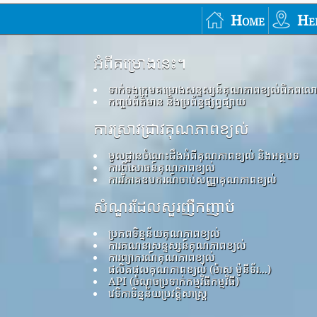
Home
He
អំពីគម្រោងនេះ។
ទាក់ទងក្រុមគម្រោងសន្ទស្សន៍គុណភាពខ្យល់ពិភពល
កញ្ចប់ព័ត៌មាន និងប្រព័ន្ធផ្សព្វផ្សាយ
ការស្រាវជ្រាវគុណភាពខ្យល់
មូលដ្ឋានចំណេះដឹងអំពីគុណភាពខ្យល់ និងអត្ថបទ
ការពិសោធន៍គុណភាពខ្យល់
ការវិភាគឧបករណ៍ចាប់សញ្ញាគុណភាពខ្យល់
សំណួរដែលសួរញឹកញាប់
ប្រភពទិន្នន័យគុណភាពខ្យល់
ការគណនាសន្ទស្សន៍គុណភាពខ្យល់
ការព្យាករណ៍គុណភាពខ្យល់
ផលិតផលគុណភាពខ្យល់ (ម៉ាស ម៉ូនីទ័រ...)
API (ចំណុចប្រទាក់កម្មវិធីកម្មវិធី)
វេទិកាទិន្នន័យប្រវត្តិសាស្ត្រ