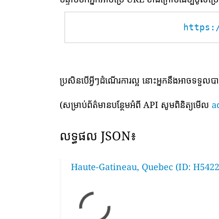
https:
ប្រសិនបើអ្វីៗដំណើរការល្អ នោះអ្នកនឹងអាចទទួល
(សម្រាប់ព័ត៌មានបន្ថែមអំពី API សូមពិនិត្យមើល
a
លទ្ធផល JSON៖
Haute-Gatineau, Quebec (ID: H5422