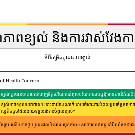
ណភាពខ្យល់ និងការវាស់វែងកា
អំពីកម្រិតគុណភាពខ្យល់
 of Health Concern
្យល់ត្រូវបានចាត់ទុកថាពេញចិត្តហើយការបំពុលបរិយាកាសបង្កឱ្យមានហានិភ័យតិច
្យល់អាចទទួលយកបាន។ ទោះជាយ៉ាងណាក៏ដោយចំពោះការបំពុលមួយចំនួនវាអាចមានក
ុស្សតិចតួចដែលងាយទទួលរងការបំពុលខ្យល់។
ៃក្រុមរសើបអាចជួបប្រទះផលប៉ះពាល់សុខភាព។ សាធារណជន​ទូទៅ​មិន​ទំនង​ជា​រង​