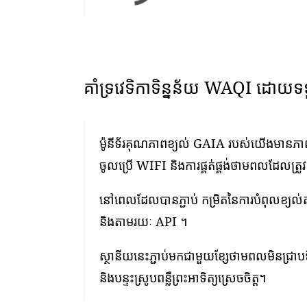
គាំទ្រវេទិកាទិន្នន័យ WAQI ដោយទ
ម៉ូនីទ័រគុណភាពខ្យល់ GAIA របស់យើងមានភាពងា
ចូលប្រើ WIFI និងការផ្គត់ផ្គង់ថាមពលដែលត្រូ
នៅពេលដែលបានភ្ជាប់ កម្រិតនៃការបំពុលខ្យល
និងតាមរយៈ API ។
ស្ថានីយនេះភ្ជាប់មកជាមួយខ្សែថាមពលមិនជ្រាបទ
និងបន្ទះស្រូបពន្លឺព្រះអាទិត្យស្រេចចិត្ត។