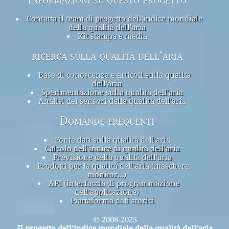
Contatta il team di progetto dell'indice mondiale
della qualità dell'aria
Kit stampa e media
ricerca sulla qualità dell’aria
Base di conoscenza e articoli sulla qualità
dell'aria
Sperimentazione sulla qualità dell'aria
Analisi dei sensori della qualità dell'aria
Domande frequenti
Fonte dati sulla qualità dell'aria
Calcolo dell'indice di qualità dell'aria
Previsione della qualità dell'aria
Prodotti per la qualità dell'aria (maschere,
monitor...)
API (interfaccia di programmazione
dell'applicazione)
Piattaforma dati storici
© 2008-2025
Il progetto dell’indice mondiale della qualità dell’aria