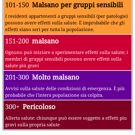
101-150
Malsano per gruppi sensibili
I residenti appartenenti a gruppi sensibili (per patologie)
possono avere effetti sulla salute. È improbabile che gli
effetti siano seri per tutta la popolazione.
151-200
malsano
Ognuno può iniziare a sperimentare effetti sulla salute; i
membri di gruppi sensibili possono avere effetti sulla
salute più gravi
201-300
Molto malsano
Avvisi sulla salute delle condizioni di emergenza. È più
probabile che l'intera popolazione sia colpita.
300+
Pericoloso
Allerta salute: chiunque può essere soggetto a effetti piu
gravi sulla propria salute