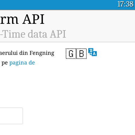
17:38
orm API
-Time data API
🇬🇧
i aerului din Fengning
e pe
pagina de