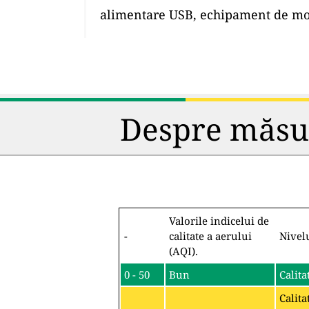
alimentare USB, echipament de mon
Despre măsura
Valorile indicelui de
-
calitate a aerului
Nivel
(AQI).
0 - 50
Bun
Calita
Calita