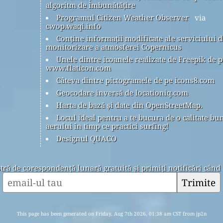
algoritm de îmbunătățire
Programul Citizen Weather Observer
via
cwop.waqi.info
Conține informații modificate ale serviciului d
monitorizare a atmosferei Copernicus
Unele dintre icoanele realizate de Freepik de p
www.flaticon.com
Câteva dintre pictogramele de pe icons8.com
Geocodare inversă de locationiq.com
Harta de bază și date din OpenStreetMap.
Locul ideal pentru a te bucura de o calitate bu
aerului în timp ce practici surfing!
Designul QUACO
stră de corespondență lunară gratuită și primiți notificări când 
Trimite
This page has been generated on Friday, Aug 7th 2026, 01:38 am CST from jp2n