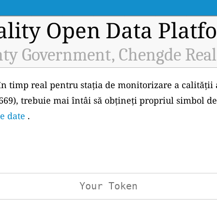
ality Open Data Platf
ty Government, Chengde Real
în timp real pentru stația de monitorizare a calități
9), trebuie mai întâi să obțineți propriul simbol d
de date
.