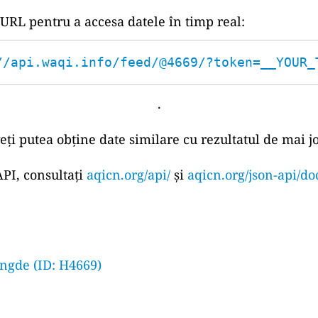
 URL pentru a accesa datele în timp real:
//api.waqi.info/feed/@4669/?token=__YOUR_
.
eți putea obține date similare cu rezultatul de mai jo
PI, consultați
aqicn.org/api/
și
aqicn.org/json-api/do
ngde (ID: H4669)