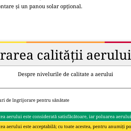
tare și un panou solar opțional.
rea calității aerului 
Despre nivelurile de calitate a aerului
uri de îngrijorare pentru sănătate
tea aerului este considerată satisfăcătoare, iar poluarea aerulu
tea aerului este acceptabilă; cu toate acestea, pentru anumiți p