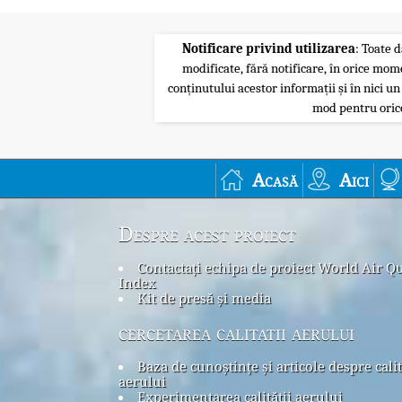
Notificare privind utilizarea
: Toate d
modificate, fără notificare, în orice mom
conținutului acestor informații și în nici un
mod pentru orice
Acasă
Aici
Despre acest proiect
Contactați echipa de proiect World Air Qu
Index
Kit de presă și media
cercetarea calitatii aerului
Baza de cunoștințe și articole despre cali
aerului
Experimentarea calității aerului