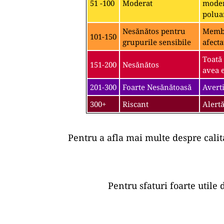
51 -100
Moderat
moder
polua
Nesănătos pentru
Membri
101-150
grupurile sensibile
afecta
Toată
151-200
Nesănătos
avea e
201-300
Foarte Nesănătoasă
Averti
300+
Riscant
Alertă
Pentru a afla mai multe despre calit
Pentru sfaturi foarte utile