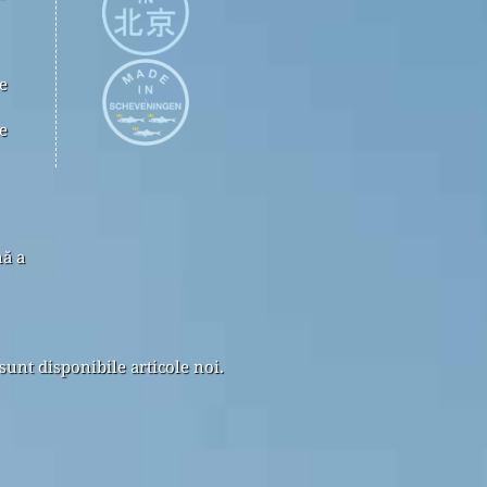
e
e
nă a
sunt disponibile articole noi.