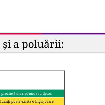
și a poluării:
i prezintă un risc mic sau deloc
oluanți poate exista o îngrijorare