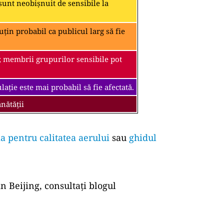
unt neobișnuit de sensibile la
țin probabil ca publicul larg să fie
; membrii grupurilor sensibile pot
ație este mai probabil să fie afectată.
nătății
a pentru calitatea aerului
sau
ghidul
n Beijing, consultați blogul