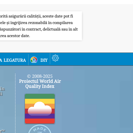
ită asigurării calității, aceste date pot fi
ele și îngrijirea rezonabilă în compilarea
ăspunzători în contract, delictuală sau în alt
rea acestor date.
a legatura
diy
© 2008-2025
Proiectul World Air
Quality Index
 în
ii
er™