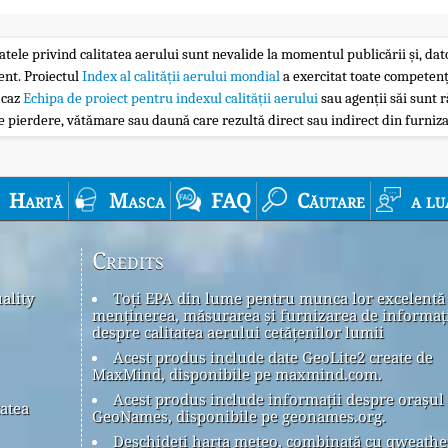
atele privind calitatea aerului sunt nevalide la momentul publicării și, dator
ent. Proiectul
Index al calității aerului mondial
a exercitat toate competenț
 caz
Echipa de proiect pentru indexul calității aerului
sau agenții săi sunt r
 pierdere, vătămare sau daună care rezultă direct sau indirect din furniza
Hartă
Masca
FAQ
Căutare
a lu
Credits
ality
Toți EPA din lume pentru munca lor excelentă
menținerea, măsurarea și furnizarea de informaț
despre calitatea aerului cetățenilor lumii
Acest produs include date GeoLite2 create de
MaxMind, disponibile pe maxmind.com.
Acest produs include informații despre orașul
tatea
GeoNames, disponibile pe geonames.org.
Deschideți harta meteo, combinată cu qweath