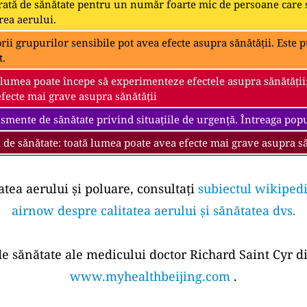
ată de sănătate pentru un număr foarte mic de persoane care s
rea aerului.
i grupurilor sensibile pot avea efecte asupra sănătății. Este pu
t.
 lumea poate începe să experimenteze efectele asupra sănătății
fecte mai grave asupra sănătății
smente de sănătate privind situațiile de urgență. Întreaga popul
 de sănătate: toată lumea poate avea efecte mai grave asupra să
atea aerului și poluare, consultați
subiectul wikipedi
airnow despre calitatea aerului și sănătatea dvs.
 de sănătate ale medicului doctor Richard Saint Cyr di
www.myhealthbeijing.com
.