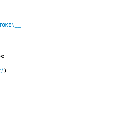
TOKEN__
s:
c/
)