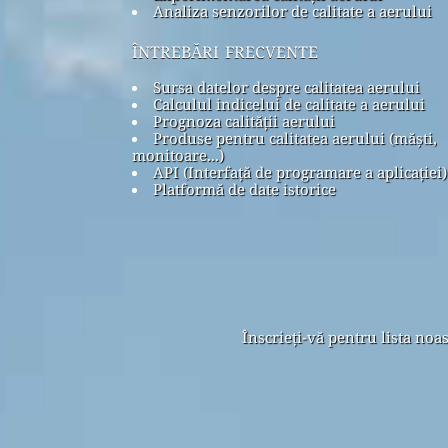
Analiza senzorilor de calitate a aerului
întrebări frecvente
Sursa datelor despre calitatea aerului
Calculul indicelui de calitate a aerului
Prognoza calității aerului
Produse pentru calitatea aerului (măști,
monitoare...)
API (Interfață de programare a aplicației)
Platformă de date istorice
Înscrieți-vă pentru lista noa