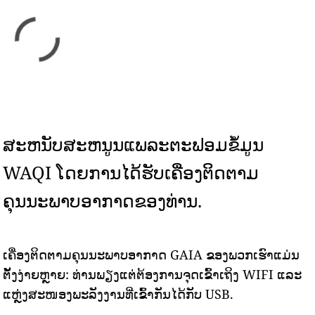
ສະຫນັບສະຫນູນແພລະຕະຟອມຂໍ້ມູນ
WAQI ໂດຍການໄດ້ຮັບເຄື່ອງຕິດຕາມ
ຄຸນນະພາບອາກາດຂອງທ່ານ.
ເຄື່ອງຕິດຕາມຄຸນນະພາບອາກາດ GAIA ຂອງພວກເຮົາແມ່ນ
ຕັ້ງງ່າຍຫຼາຍ: ທ່ານພຽງແຕ່ຕ້ອງການຈຸດເຂົ້າເຖິງ WIFI ແລະ
ແຫຼ່ງສະໜອງພະລັງງານທີ່ເຂົ້າກັນໄດ້ກັບ USB.