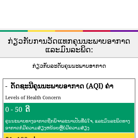
ກ່ຽວກັບການວັດແທກຄຸນນະພາບອາກາດ
ແລະມົນລະພິດ:
ກ່ຽວກັບລະດັບຄຸນນະພາບອາກາດ
-
ດັດຊະນີຄຸນນະພາບອາກາດ (AQI) ຄ່າ
Levels of Health Concern
0 - 50
ດີ
ຄຸນນະພາບທາງອາກາດຖືກພິຈາລະນາເປັນທີ່ພໍໃຈ, ແລະມົນລະພິດທາງ
ອາກາດກໍ່ມີຄວາມສ່ຽງຫນ້ອຍຫຼືບໍ່ມີຄວາມສ່ຽງ