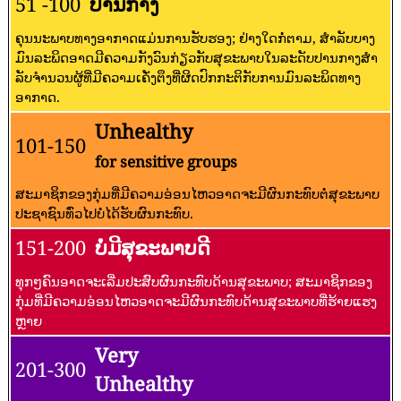
51 -100
ປານກາງ
ຄຸນນະພາບທາງອາກາດແມ່ນການຮັບຮອງ; ຢ່າງໃດກໍ່ຕາມ, ສໍາລັບບາງ
ມົນລະພິດອາດມີຄວາມກັງວົນກ່ຽວກັບສຸຂະພາບໃນລະດັບປານກາງສໍາ
ລັບຈໍານວນຜູ້ທີ່ມີຄວາມເຄັ່ງຕຶງທີ່ຜິດປົກກະຕິກັບການມົນລະພິດທາງ
ອາກາດ.
Unhealthy
101-150
for sensitive groups
ສະມາຊິກຂອງກຸ່ມທີ່ມີຄວາມອ່ອນໄຫວອາດຈະມີຜົນກະທົບຕໍ່ສຸຂະພາບ
ປະຊາຊົນທົ່ວໄປບໍ່ໄດ້ຮັບຜົນກະທົບ.
151-200
ບໍ່ມີສຸຂະພາບດີ
ທຸກໆຄົນອາດຈະເລີ່ມປະສົບຜົນກະທົບດ້ານສຸຂະພາບ; ສະມາຊິກຂອງ
ກຸ່ມທີ່ມີຄວາມອ່ອນໄຫວອາດຈະມີຜົນກະທົບດ້ານສຸຂະພາບທີ່ຮ້າຍແຮງ
ຫຼາຍ
Very
201-300
Unhealthy