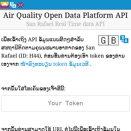
Air Quality Open Data Platform API
San Rafael Real-Time data API
🇬🇧
ເພື່ອເຂົ້າເຖິງ API ຂໍ້ມູນແບບສົດໆສຳລັບ
ສະຖານີຕິດຕາມຄຸນນະພາບອາກາດຂອງ San
Rafael (ID: H44), ກ່ອນອື່ນທ່ານຕ້ອງເອົາ token ຂອງທ່ານ
ເອງຈາກ
ໜ້າລົງທະບຽນ token ຂໍ້ມູນເວທີ
.
ຈາກນັ້ນໃສ່ໂທເຄັນຂອງເຈົ້າທີ່ນີ້:
ຈາກນັ້ນທ່ານສາມາດໃຊ້ URL ຕໍ່ໄປນີ້ເພື່ອເຂົ້າເຖິງຂໍ້ມູນໃນ