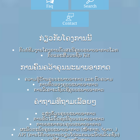
Faq
Search
Contact
ກ່ຽວກັບໂຄງການນີ້
ຕິດຕໍ່ທີມງານໂຄງການດັດສະນີຄຸນນະພາບອາກາດໂລກ
ກົດ​ແລະ​ສື່​ມວນ​ຊົນ Kit
ການຄົ້ນຄວ້າຄຸນນະພາບອາກາດ
ຄວາມຮູ້ດ້ານຄຸນນະພາບອາກາດ ແລະ ບົດຄວາມ
ການທົດລອງຄຸນນະພາບອາກາດ
ການວິເຄາະເຊັນເຊີຄຸນນະພາບອາກາດ
ຄໍາຖາມທີ່ຖາມເລື້ອຍໆ
ແຫຼ່ງຂໍ້ມູນຄຸນນະພາບອາກາດ
ການຄິດໄລ່ດັດຊະນີຄຸນນະພາບອາກາດ
ການພະຍາກອນຄຸນນະພາບອາກາດ
ຜະລິດຕະພັນຄຸນນະພາບອາກາດ (ໜ້າກາກ, ຈໍພາບ…)
API (ການໂຕ້ຕອບການຂຽນໂປລແກລມແອັບພລິເຄຊັນ)
ເວທີຂໍ້ມູນປະຫວັດສາດ