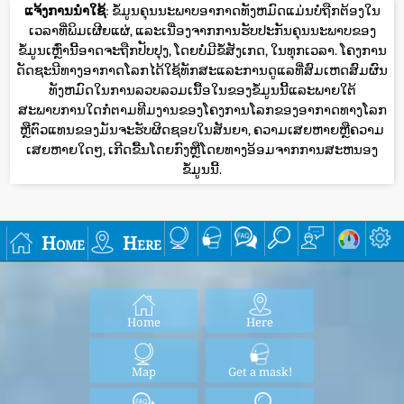
ແຈ້ງການນໍາໃຊ້
: ຂໍ້ມູນຄຸນນະພາບອາກາດທັງຫມົດແມ່ນບໍ່ຖືກຕ້ອງໃນ
ເວລາທີ່ພິມເຜີຍແຜ່, ແລະເນື່ອງຈາກການຮັບປະກັນຄຸນນະພາບຂອງ
ຂໍ້ມູນເຫຼົ່ານີ້ອາດຈະຖືກປັບປຸງ, ໂດຍບໍ່ມີຂໍ້ສັງເກດ, ໃນທຸກເວລາ. ໂຄງການ
ດັດຊະນີທາງອາກາດໂລກໄດ້ໃຊ້ທັກສະແລະການດູແລທີ່ສົມເຫດສົມຜົນ
ທັງຫມົດໃນການລວບລວມເນື້ອໃນຂອງຂໍ້ມູນນີ້ແລະພາຍໃຕ້
ສະພາບການໃດກໍ່ຕາມທີມງານຂອງໂຄງການໂລກຂອງອາກາດທາງໂລກ
ຫຼືຕົວແທນຂອງມັນຈະຮັບຜິດຊອບໃນສັນຍາ, ຄວາມເສຍຫາຍຫຼືຄວາມ
ເສຍຫາຍໃດໆ, ເກີດຂື້ນໂດຍກົງຫຼືໂດຍທາງອ້ອມຈາກການສະຫນອງ
ຂໍ້ມູນນີ້.
Home
Here
Home
Here
Map
Get a mask!