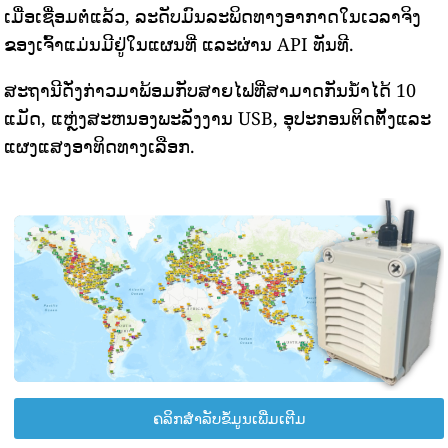
ເມື່ອເຊື່ອມຕໍ່ແລ້ວ, ລະດັບມົນລະພິດທາງອາກາດໃນເວລາຈິງ
ຂອງເຈົ້າແມ່ນມີຢູ່ໃນແຜນທີ່ ແລະຜ່ານ API ທັນທີ.
ສະຖານີດັ່ງກ່າວມາພ້ອມກັບສາຍໄຟທີ່ສາມາດກັນນ້ໍາໄດ້ 10
ແມັດ, ແຫຼ່ງສະຫນອງພະລັງງານ USB, ອຸປະກອນຕິດຕັ້ງແລະ
ແຜງແສງອາທິດທາງເລືອກ.
ຄລິກສຳລັບຂໍ້ມູນເພີ່ມເຕີມ