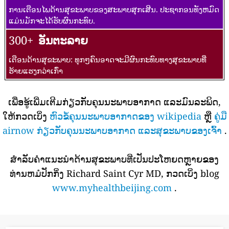
ການເຕືອນໄພດ້ານສຸຂະພາບຂອງສະພາບສຸກເສີນ. ປະຊາກອນທັງຫມົດ
ແມ່ນມັກຈະໄດ້ຮັບຜົນກະທົບ.
300+
ອັນຕະລາຍ
ເຕືອນດ້ານສຸຂະພາບ: ທຸກໆຄົນອາດຈະມີຜົນກະທົບທາງສຸຂະພາບທີ່
ຮ້າຍແຮງກວ່າເກົ່າ
ເພື່ອຮູ້ເພີ່ມເຕີມກ່ຽວກັບຄຸນນະພາບອາກາດ ແລະມົນລະພິດ,
ໃຫ້ກວດເບິ່ງ
ຫົວຂໍ້ຄຸນນະພາບອາກາດຂອງ wikipedia
ຫຼື
ຄູ່ມື
airnow ກ່ຽວກັບຄຸນນະພາບອາກາດ ແລະສຸຂະພາບຂອງເຈົ້າ
.
ສໍາລັບຄໍາແນະນໍາດ້ານສຸຂະພາບທີ່ເປັນປະໂຫຍດຫຼາຍຂອງ
ທ່ານຫມໍປັກກິ່ງ Richard Saint Cyr MD, ກວດເບິ່ງ blog
www.myhealthbeijing.com
.