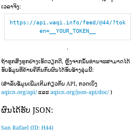
ເວລາຈິງ:
https://api.waqi.info/feed/@44/?tok
en=__YOUR_TOKEN__
.
ຖ້າທຸກສິ່ງທຸກຢ່າງເຮັດວຽກດີ, ຫຼັງຈາກນັ້ນທ່ານຈະສາມາດໄດ້
ຮັບຂໍ້ມູນທີ່ຄ້າຍຄືກັນກັບຜົນໄດ້ຮັບຂ້າງລຸ່ມນີ້:
(ສຳລັບຂໍ້ມູນເພີ່ມເຕີມກ່ຽວກັບ API, ກວດເບິ່ງ
aqicn.org/api/
ແລະ
aqicn.org/json-api/doc/
)
ຜົນໄດ້ຮັບ JSON:
San Rafael (ID: H44)