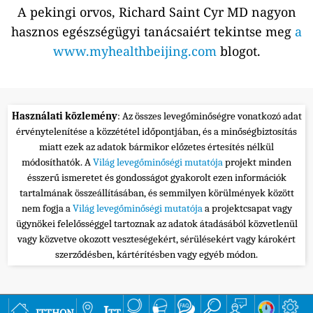
A pekingi orvos, Richard Saint Cyr MD nagyon
hasznos egészségügyi tanácsaiért tekintse meg
a
www.myhealthbeijing.com
blogot.
Használati közlemény
: Az összes levegőminőségre vonatkozó adat
érvénytelenítése a közzététel időpontjában, és a minőségbiztosítás
miatt ezek az adatok bármikor előzetes értesítés nélkül
módosíthatók. A
Világ levegőminőségi mutatója
projekt minden
ésszerű ismeretet és gondosságot gyakorolt ezen információk
tartalmának összeállításában, és semmilyen körülmények között
nem fogja a
Világ levegőminőségi mutatója
a projektcsapat vagy
ügynökei felelősséggel tartoznak az adatok átadásából közvetlenül
vagy közvetve okozott veszteségekért, sérülésekért vagy károkért
szerződésben, kártérítésben vagy egyéb módon.
itthon
Itt