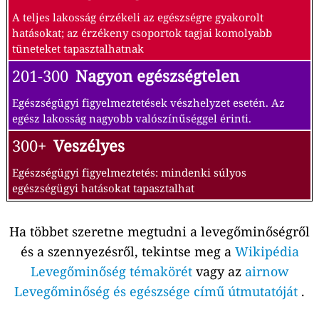
A teljes lakosság érzékeli az egészségre gyakorolt
hatásokat; az érzékeny csoportok tagjai komolyabb
tüneteket tapasztalhatnak
201-300
Nagyon egészségtelen
Egészségügyi figyelmeztetések vészhelyzet esetén. Az
egész lakosság nagyobb valószínűséggel érinti.
300+
Veszélyes
Egészségügyi figyelmeztetés: mindenki súlyos
egészségügyi hatásokat tapasztalhat
Ha többet szeretne megtudni a levegőminőségről
és a szennyezésről, tekintse meg a
Wikipédia
Levegőminőség témakörét
vagy az
airnow
Levegőminőség és egészsége című útmutatóját
.