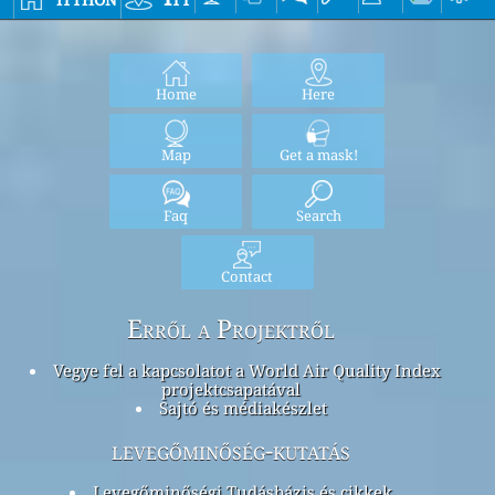
Home
Here
Map
Get a mask!
Faq
Search
Contact
Erről a Projektről
Vegye fel a kapcsolatot a World Air Quality Index
projektcsapatával
Sajtó és médiakészlet
levegőminőség-kutatás
Levegőminőségi Tudásbázis és cikkek