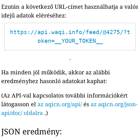
Ezután a következő URL-címet használhatja a valós
idejű adatok eléréséhez:
https://api.waqi.info/feed/@4275/?t
oken=__YOUR_TOKEN__
.
Ha minden jól működik, akkor az alábbi
eredményhez hasonló adatokat kaphat:
(Az API-val kapcsolatos további információkért
látogasson el
az aqicn.org/api/
és
az aqicn.org/json-
api/doc/ oldalra
.)
JSON eredmény: