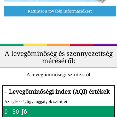
Kattintson további információkért
A levegőminőség és szennyezettség
méréséről:
A levegőminőségi szintekről
-
Levegőminőségi index (AQI) értékek
Az egészségügyi aggályok szintjei
0 - 50
Jó