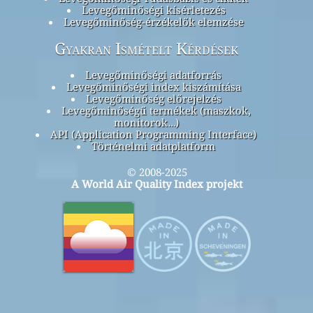
Levegőminőségi kísérletezés
Levegőminőség-érzékelők elemzése
Gyakran Ismételt Kérdések
Levegőminőségi adatforrás
Levegőminőségi index kiszámítása
Levegőminőség előrejelzés
Levegőminőségű termékek (maszkok,
monitorok…)
API (Application Programming Interface)
Történelmi adatplatform
© 2008-2025
A World Air Quality Index projekt