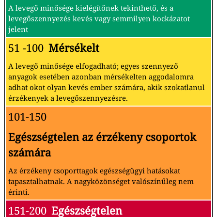
A levegő minősége kielégítőnek tekinthető, és a
levegőszennyezés kevés vagy semmilyen kockázatot
jelent
51 -100
Mérsékelt
A levegő minősége elfogadható; egyes szennyező
anyagok esetében azonban mérsékelten aggodalomra
adhat okot olyan kevés ember számára, akik szokatlanul
érzékenyek a levegőszennyezésre.
101-150
Egészségtelen az érzékeny csoportok
számára
Az érzékeny csoporttagok egészségügyi hatásokat
tapasztalhatnak. A nagyközönséget valószínűleg nem
érinti.
151-200
Egészségtelen