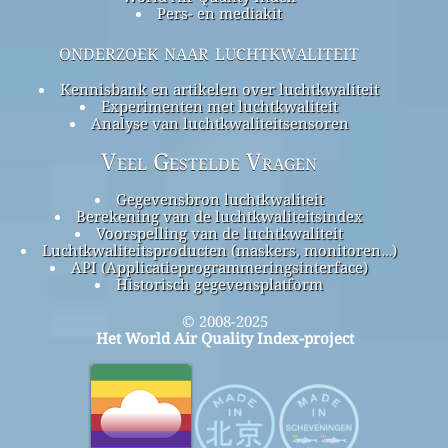
Pers- en mediakit
onderzoek naar luchtkwaliteit
Kennisbank en artikelen over luchtkwaliteit
Experimenten met luchtkwaliteit
Analyse van luchtkwaliteitsensoren
Veel Gestelde Vragen
Gegevensbron luchtkwaliteit
Berekening van de luchtkwaliteitsindex
Voorspelling van de luchtkwaliteit
Luchtkwaliteitsproducten (maskers, monitoren…)
API (Applicatieprogrammeringsinterface)
Historisch gegevensplatform
© 2008-2025
Het World Air Quality Index-project