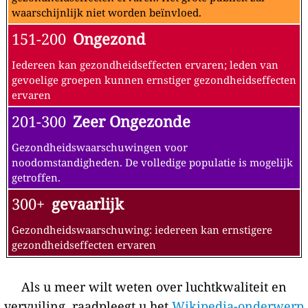
waarschijnlijk niet worden beïnvloed.
151-200
Ongezond
Iedereen kan gezondheidseffecten ervaren; leden van
gevoelige groepen kunnen ernstiger gezondheidseffecten
ervaren
201-300
Zeer Ongezonde
Gezondheidswaarschuwingen voor
noodomstandigheden. De volledige populatie is mogelijk
getroffen.
300+
gevaarlijk
Gezondheidswaarschuwing: iedereen kan ernstigere
gezondheidseffecten ervaren
Als u meer wilt weten over luchtkwaliteit en
vervuiling, raadpleegt u het
Wikipedia-onderwerp