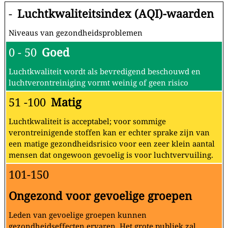
-
Luchtkwaliteitsindex (AQI)-waarden
Niveaus van gezondheidsproblemen
0 - 50
Goed
Luchtkwaliteit wordt als bevredigend beschouwd en
luchtverontreiniging vormt weinig of geen risico
51 -100
Matig
Luchtkwaliteit is acceptabel; voor sommige
verontreinigende stoffen kan er echter sprake zijn van
een matige gezondheidsrisico voor een zeer klein aantal
mensen dat ongewoon gevoelig is voor luchtvervuiling.
101-150
Ongezond voor gevoelige groepen
Leden van gevoelige groepen kunnen
gezondheidseffecten ervaren. Het grote publiek zal