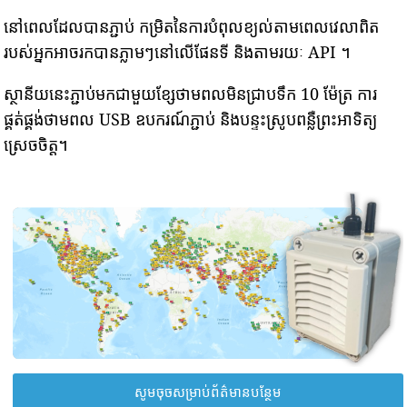
នៅពេលដែលបានភ្ជាប់ កម្រិតនៃការបំពុលខ្យល់តាមពេលវេលាពិត
របស់អ្នកអាចរកបានភ្លាមៗនៅលើផែនទី និងតាមរយៈ API ។
ស្ថានីយនេះភ្ជាប់មកជាមួយខ្សែថាមពលមិនជ្រាបទឹក 10 ម៉ែត្រ ការ
ផ្គត់ផ្គង់ថាមពល USB ឧបករណ៍ភ្ជាប់ និងបន្ទះស្រូបពន្លឺព្រះអាទិត្យ
ស្រេចចិត្ត។
សូមចុចសម្រាប់ព័ត៌មានបន្ថែម