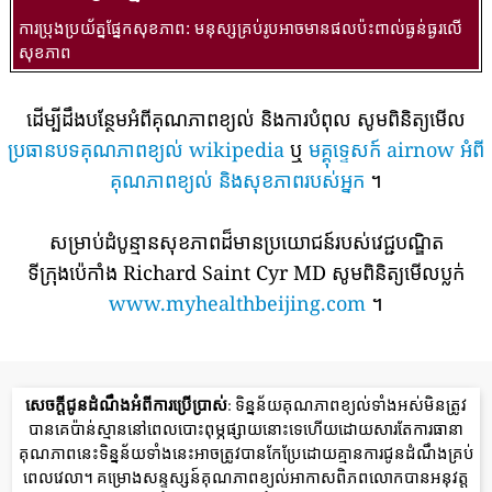
ការប្រុងប្រយ័ត្នផ្នែកសុខភាព: មនុស្សគ្រប់រូបអាចមានផលប៉ះពាល់ធ្ងន់ធ្ងរលើ
សុខភាព
ដើម្បីដឹងបន្ថែមអំពីគុណភាពខ្យល់ និងការបំពុល សូមពិនិត្យមើល
ប្រធានបទគុណភាពខ្យល់ wikipedia
ឬ
មគ្គុទ្ទេសក៍ airnow អំពី
គុណភាពខ្យល់ និងសុខភាពរបស់អ្នក
។
សម្រាប់ដំបូន្មានសុខភាពដ៏មានប្រយោជន៍របស់វេជ្ជបណ្ឌិត
ទីក្រុងប៉េកាំង Richard Saint Cyr MD សូមពិនិត្យមើលប្លក់
www.myhealthbeijing.com
។
សេចក្តីជូនដំណឹងអំពីការប្រើប្រាស់
: ទិន្នន័យគុណភាពខ្យល់ទាំងអស់មិនត្រូវ
បានគេប៉ាន់ស្មាននៅពេលបោះពុម្ភផ្សាយនោះទេហើយដោយសារតែការធានា
គុណភាពនេះទិន្នន័យទាំងនេះអាចត្រូវបានកែប្រែដោយគ្មានការជូនដំណឹងគ្រប់
ពេលវេលា។ គម្រោងសន្ទស្សន៍គុណភាពខ្យល់អាកាសពិភពលោកបានអនុវត្ត