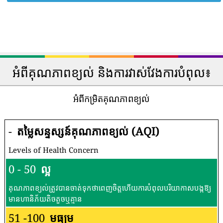
អំពីគុណភាពខ្យល់ និងការវាស់វែងការបំពុល៖
អំពីកម្រិតគុណភាពខ្យល់
-
តម្លៃសន្ទស្សន៍គុណភាពខ្យល់ (AQI)
Levels of Health Concern
0 - 50
ល្អ
គុណភាពខ្យល់ត្រូវបានចាត់ទុកថាពេញចិត្តហើយការបំពុលបរិយាកាសបង្កឱ្យ
មានហានិភ័យតិចតួចឬគ្មាន
51 -100
មធ្យម