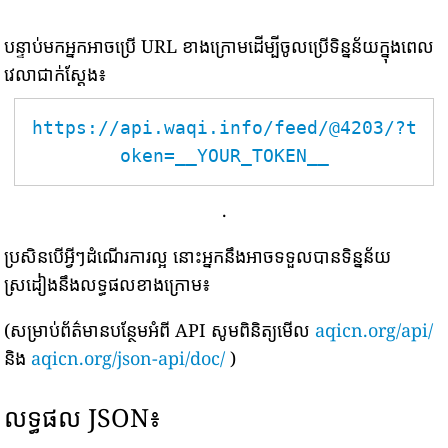
បន្ទាប់មកអ្នកអាចប្រើ URL ខាងក្រោមដើម្បីចូលប្រើទិន្នន័យក្នុងពេល
វេលាជាក់ស្តែង៖
https://api.waqi.info/feed/@4203/?t
oken=__YOUR_TOKEN__
.
ប្រសិនបើអ្វីៗដំណើរការល្អ នោះអ្នកនឹងអាចទទួលបានទិន្នន័យ
ស្រដៀងនឹងលទ្ធផលខាងក្រោម៖
(សម្រាប់ព័ត៌មានបន្ថែមអំពី API សូមពិនិត្យមើល
aqicn.org/api/
និង
aqicn.org/json-api/doc/
)
លទ្ធផល JSON៖