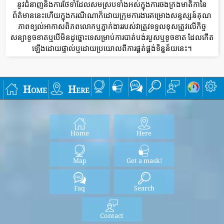
នូវជំនាញនិងការថែទាំដែលសមស្របទាំងអស់ក្នុងការចងក្រងមាតិកានៃ
ព័ត៌មាននេះហើយក្នុងករណីណាក៏ដោយក្រុមការងារគម្រោងសន្ទស្សន៍គុណ
ភាពខ្យល់អាកាសពិភពលោកឬភ្នាក់ងាររបស់វាត្រូវទទួលខុសត្រូវលើកិច្ច
សន្យាខូចខាតឬបើមិនដូច្នោះទេសម្រាប់ការបាត់បង់របួសឬខូចខាត ដែលកើត
ឡើងដោយផ្ទាល់ឬដោយប្រយោលពីការផ្គត់ផ្គង់ទិន្នន័យនេះ។
Home
Here
Home
Here
Map
Get a mask!
Faq
Search
Contact