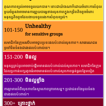
គុណភាពខ្យល់អាចទទួលយកបាន។ ទោះជាយ៉ាងណាក៏ដោយចំពោះការបំពុល
មួយចំនួនវាអាចមានការព្រួយបារម្ភខាងសុខភាពក្នុងកម្រិតតិចតួចចំពោះ
មនុស្សតិចតួចដែលងាយទទួលរងការបំពុលខ្យល់។
Unhealthy
101-150
for sensitive groups
សមាជិកនៃក្រុមរសើបអាចជួបប្រទះផលប៉ះពាល់សុខភាព។ សាធារណជន​
ទូទៅ​មិន​ទំនង​ជា​រង​ផល​ប៉ះពាល់​ទេ។
151-200
មិនល្អ
មនុស្សគ្រប់រូបអាចចាប់ផ្តើមមានផលប៉ះពាល់ដល់សុខភាព។ សមាជិកនៃក្រុម
ដែលប្រកាន់អក្សរតូចធំអាចមានផលប៉ះពាល់សុខភាពធ្ងន់ធ្ងរបន្ថែមទៀត
201-300
មិនល្អខ្លាំង
ការព្រមានអំពីសុខភាពនៃស្ថានភាពគ្រាអាសន្ន។ ប្រជាជនទាំងមូលទំនង
ជារងផលប៉ះពាល់។
300+
គ្រោះថ្នាក់