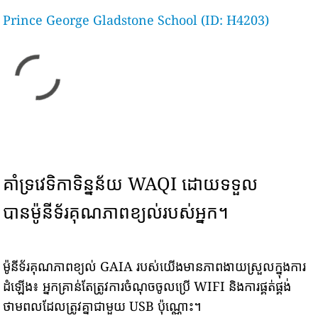
Prince George Gladstone School (ID: H4203)
គាំទ្រវេទិកាទិន្នន័យ WAQI ដោយទទួល
បានម៉ូនីទ័រគុណភាពខ្យល់របស់អ្នក។
ម៉ូនីទ័រគុណភាពខ្យល់ GAIA របស់យើងមានភាពងាយស្រួលក្នុងការ
ដំឡើង៖ អ្នកគ្រាន់តែត្រូវការចំណុចចូលប្រើ WIFI និងការផ្គត់ផ្គង់
ថាមពលដែលត្រូវគ្នាជាមួយ USB ប៉ុណ្ណោះ។