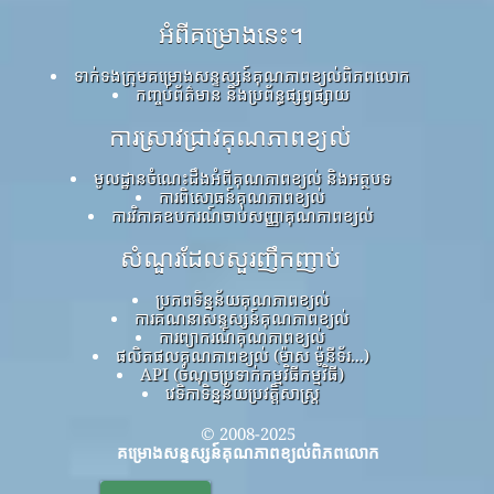
អំពីគម្រោងនេះ។
ទាក់ទងក្រុមគម្រោងសន្ទស្សន៍គុណភាពខ្យល់ពិភពលោក
កញ្ចប់ព័ត៌មាន និងប្រព័ន្ធផ្សព្វផ្សាយ
ការស្រាវជ្រាវគុណភាពខ្យល់
មូលដ្ឋានចំណេះដឹងអំពីគុណភាពខ្យល់ និងអត្ថបទ
ការពិសោធន៍គុណភាពខ្យល់
ការវិភាគឧបករណ៍ចាប់សញ្ញាគុណភាពខ្យល់
សំណួរដែលសួរញឹកញាប់
ប្រភពទិន្នន័យគុណភាពខ្យល់
ការគណនាសន្ទស្សន៍គុណភាពខ្យល់
ការព្យាករណ៍គុណភាពខ្យល់
ផលិតផលគុណភាពខ្យល់ (ម៉ាស ម៉ូនីទ័រ...)
API (ចំណុចប្រទាក់កម្មវិធីកម្មវិធី)
វេទិកាទិន្នន័យប្រវត្តិសាស្ត្រ
© 2008-2025
គម្រោងសន្ទស្សន៍គុណភាពខ្យល់ពិភពលោក