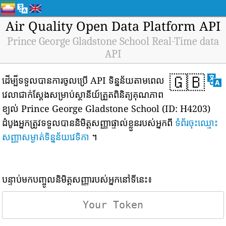
Air Quality Open Data Platform API
Prince George Gladstone School Real-Time data
API
🇬🇧
ដើម្បីទទួលបានការចូលប្រើ API ទិន្នន័យតាមពេល
វេលាជាក់ស្តែងសម្រាប់ស្ថានីយ៍ត្រួតពិនិត្យគុណភាព
ខ្យល់ Prince George Gladstone School (ID: H4203)
ដំបូងអ្នកត្រូវទទួលបាននិមិត្តសញ្ញាផ្ទាល់ខ្លួនរបស់អ្នកពី
ទំព័រចុះឈ្មោះ
សញ្ញាសម្ងាត់ទិន្នន័យវេទិកា
។
បន្ទាប់មកបញ្ចូលនិមិត្តសញ្ញារបស់អ្នកនៅទីនេះ៖