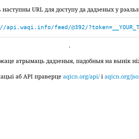
наступны URL для доступу да дадзеных у рэаль
//api.waqi.info/feed/@392/?token=__YOUR_
.
ожаце атрымаць дадзеныя, падобныя на вынік ні
ацыі аб API праверце
aqicn.org/api/
і
aqicn.org/jso