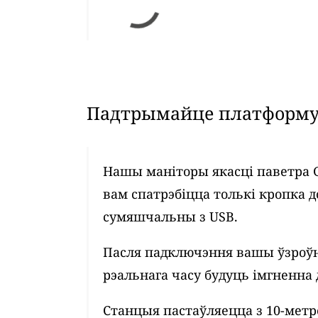
Падтрымайце платформу 
Нашы маніторы якасці паветра 
вам спатрэбіцца толькі кропка д
сумяшчальны з USB.
Пасля падключэння вашы ўзроўн
рэальнага часу будуць імгненна 
Станцыя пастаўляецца з 10-мет