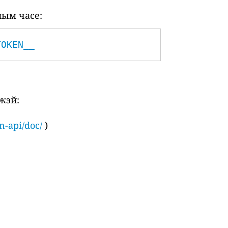
ным часе:
TOKEN__
жэй:
n-api/doc/
)