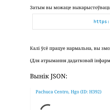
Затым вы можаце выкарыстоўваць 
https:
Калі ўсё працуе нармальна, вы зм
(Для атрымання дадатковай інфарм
Вынік JSON:
Pachuca Centro, Hgo (ID: H392)