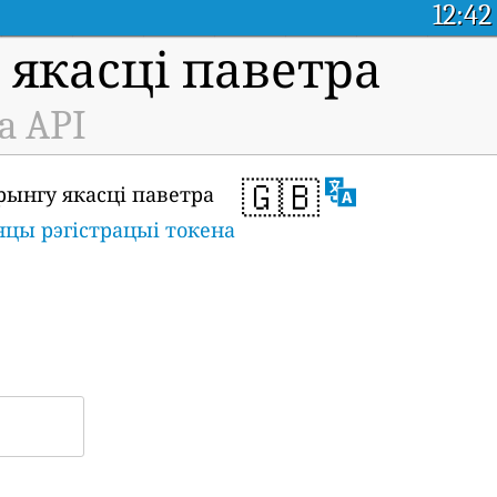
12:42
якасці паветра
a API
🇬🇧
рынгу якасці паветра
нцы рэгістрацыі токена