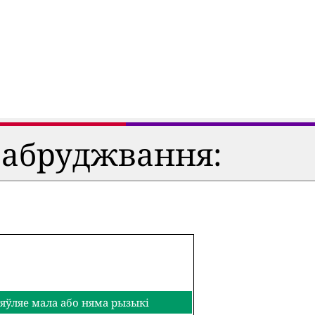
забруджвання:
яўляе мала або няма рызыкі