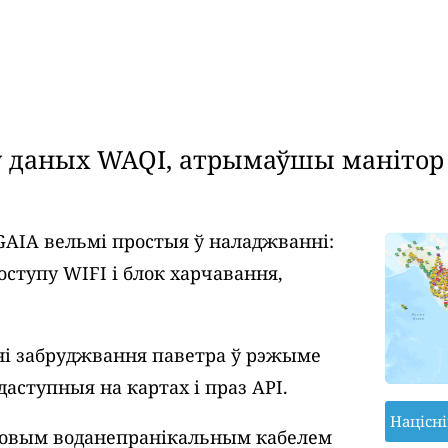
даных WAQI, атрымаўшы манітор я
GAIA вельмі простыя ў наладжванні:
оступу WIFI і блок харчавання,
і забруджвання паветра ў рэжыме
даступныя на картах і праз API.
Націсн
ровым воданепранікальным кабелем