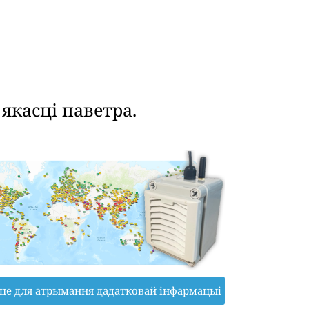
касці паветра.
іце для атрымання дадатковай інфармацыі