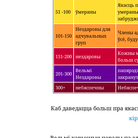
Якасць 
51 -100
ўмераны
умераным
забрудж
Нездаровы для
Члены ад
101-150
адчувальных
ўсё, буд
груп
Кожны м
151-200
нездаровы
больш су
Вельмі
папярэдж
201-300
Нездаровы
закрану
300+
небяспечны
Небяспе
Каб даведацца больш пра якас
кі
Вельмі карысныя парады па зда