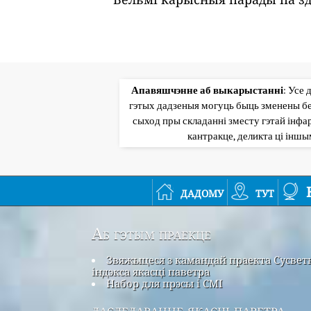
Апавяшчэнне аб выкарыстанні
: Усе 
гэтых дадзеныя могуць быць зменены бе
сыход пры складанні зместу гэтай інфар
кантракце, деликта ці інш
дадому
тут
Аб гэтым праекце
Звяжыцеся з камандай праекта Сусвет
індэкса якасці паветра
Набор для прэсы і СМІ
даследаванне якасці паветра