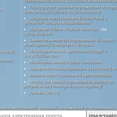
створаныя MaxMind, даступныя на maxmind.c
Гэты прадукт уключае інфармацыю аб гора
ра
GeoNames, даступную на geonames.org.
Адкрыць карту надвор'я ў спалучэнні з
qweather™ алгарытм паляпшэння
Праграма Citizen Weather Observer
via
cwop.waqi.info
Змяшчае змененую інфармацыю аб службе
маніторынгу атмасферы Каперніка
Некаторыя значкі, зробленыя Freepik з
 (маскі,
www.flaticon.com
вання)
Некаторыя значкі з сайта icons8.com
Адваротнае геакадзіраванне ад locationiq.c
Базавая карта і дадзеныя з OpenStreetMap.
Месца, дзе можна атрымліваць асалоду ад
добрай якасці паветра падчас серфінгу!
Дызайн QUACO
 штомесячны спіс рассылкі і атрымлівайце апавяшчэнні, 
прадставіц