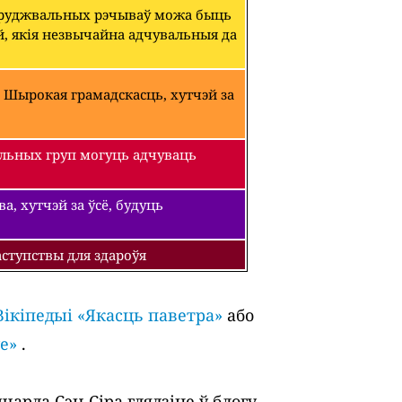
абруджвальных рэчываў можа быць
й, якія незвычайна адчувальныя да
 Шырокая грамадскасць, хутчэй за
льных груп могуць адчуваць
, хутчэй за ўсё, будуць
ступствы для здароўя
Вікіпедыі «Якасць паветра»
або
е»
.
арда Сэн-Сіра глядзіце ў блогу