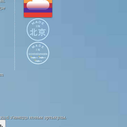
om.
дзе
om
калі з'явяцца новыя артыкулы.
ь