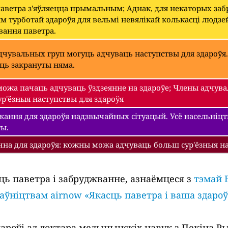
паветра з'яўляецца прымальным; Аднак, для некаторых з
 турботай здароўя для вельмі невялікай колькасці людзе
вання паветра.
чувальных груп могуць адчуваць наступствы для здароўя.
уць закрануты няма.
ожа пачаць адчуваць ўздзеянне на здароўе; Члены адчува
р'ёзныя наступствы для здароўя
ання для здароўя надзвычайных сітуацый. Усё насельніцтва
ты.
чна для здароўя: кожны можа адчуваць больш сур'ёзныя на
ць паветра і забруджванне, азнаёмцеся з
тэмай 
раўніцтвам airnow «Якасць паветра і ваша здароў
роўі ад доктара медыцынскіх навук з Пекіна Рыч