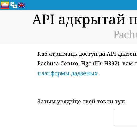
API адкрытай 
Pach
Каб атрымаць доступ да API дадзен
Pachuca Centro, Hgo (ID: H392), ва
платформы дадзеных
.
Затым увядзіце свой токен тут: