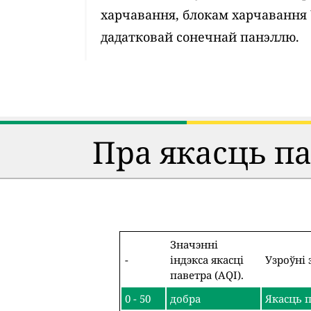
харчавання, блокам харчавання
дадатковай сонечнай панэллю.
Пра якасць п
Значэнні
-
індэкса якасці
Узроўні 
паветра (AQI).
0 - 50
добра
Якасць п