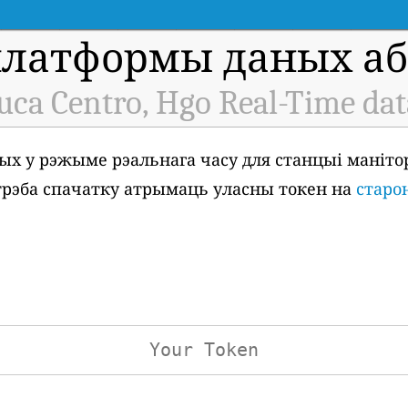
платформы даных аб 
uca Centro, Hgo Real-Time dat
ых у рэжыме рэальнага часу для станцыі маніто
м трэба спачатку атрымаць уласны токен на
старо