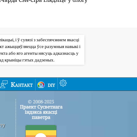
кацыі, і ў сувязі з забеспячэннем якасці
кт ажыццяўляецца ўсе разумныя навыкі і
кта або яго агенты нясуць адказнасць у
ад крыніцы гэтых дадзеных.
Кантакт
diy
© 2008-2025
Праект Сусветнага
індэкса якасці
паветра
ту