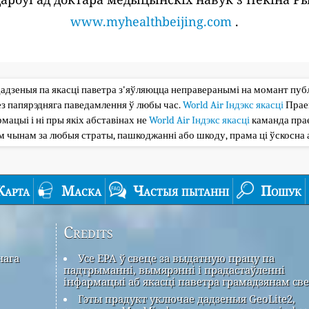
www.myhealthbeijing.com
.
дадзеныя па якасці паветра з'яўляюцца неправеранымі на момант публі
з папярэдняга паведамлення ў любы час.
World Air Індэкс якасці
Прае
мацыі і ні пры якіх абставінах не
World Air Індэкс якасці
каманда прае
ым чынам за любыя страты, пашкоджанні або шкоду, прама ці ўскосна 
Карта
Маска
Частыя пытанні
Пошук
Credits
нага
Усе EPA ў свеце за выдатную працу па
падтрыманні, вымярэнні і прадастаўленні
інфармацыі аб якасці паветра грамадзянам све
Гэты прадукт уключае дадзеныя GeoLite2,