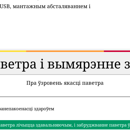
 USB, мантажным абсталяваннем і
аветра і вымярэнне 
Пра ўзровень якасці паветра
занепакоенасці здароўем
аветра лічыцца здавальняючым, і забруджванне паветра ў