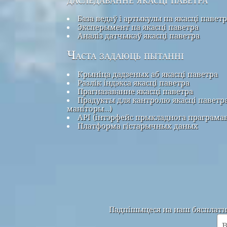
База ведаў і артыкулы па якасці павет
Эксперымент па якасці паветра
Аналіз датчыкаў якасці паветра
Часта задаюць пытанні
Крыніца дадзеных аб якасці паветра
Разлік індэкса якасці паветра
Прагназаванне якасці паветра
Прадукты для кантролю якасці паветра
маніторы…)
API (інтэрфейс прыкладнога праграма
Платформа гістарычных даных
Падпішыцеся на наш бясплатны