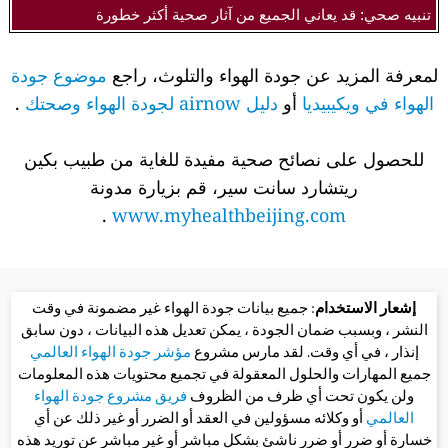
تنبيه صحي: قد يعاني الجميع من آثار صحية أكثر خطورة
لمعرفة المزيد عن جودة الهواء والتلوث، راجع
موضوع جودة
الهواء في ويكيبيديا
أو
دليل airnow لجودة الهواء وصحتك
.
للحصول على نصائح صحية مفيدة للغاية من طبيب بكين
ريتشارد سانت سير، قم بزيارة مدونة
.
www.myhealthbeijing.com
إشعار الاستخدام
: جميع بيانات جودة الهواء غير مضمونة في وقت
النشر ، وبسبب ضمان الجودة ، يمكن تعديل هذه البيانات ، دون سابق
إنذار ، في أي وقت. لقد مارس مشروع
مؤشر جودة الهواء العالمي
جميع المهارات والحلول المعقولة في تجميع محتويات هذه المعلومات
ولن يكون تحت أي ظرف من الظروف
فريق مشروع جودة الهواء
العالمي
أو وكلائه مسؤولين في العقد أو الضرر أو غير ذلك عن أي
خسارة أو ضرر أو ضرر ناشئ بشكل مباشر أو غير مباشر عن توريد هذه