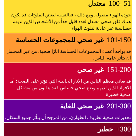
51 -100
معتدل
جودة الهواء مقبولة. ومع ذلك ، فبالنسبة لبعض الملوثات قد يكون
هناك قلق صحي معتدل لعدد قليل جداً من الأشخاص الذين لديهم
حساسية غير عادية لتلوث الهواء.
101-150
غير صحي للمجموعات الحساسة
قد يواجه أعضاء المجموعات الحساسة آثارًا صحية. من غير المحتمل
أن يتأثر عامة الناس.
151-200
غير صحي
قد يعاني معظم الناس من الآثار الجانبية التي تؤثر على الصحة؛ أما
الأفراد الذين لديهم وضع صحي حساس فقد يعانون من مشاكل
صحية خطيرة
201-300
غير صحي للغاية
تحذيرات صحية لظروف الطوارئ. من المرجح أن يتأثر جميع السكان.
300+
خطير