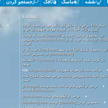
نقشه
ماسک
فک
جستجو کردن
Credits
تمام EPA در جهان به دلیل کار عالی خود در حفظ، اندازه
ب
گیری و ارائه اطلاعات کیفیت هوا به شهروندان جهان
این محصول شامل داده های GeoLite2 است که توسط
MaxMind ایجاد شده است که از maxmind.com در دسترس
است.
این محصول شامل اطلاعات شهر GeoNames است که از
geonames.org در دسترس است.
باز کردن نقشه آب و هوا، همراه با qweather™ الگوریتم
بهبود
برنامه دیده بان هوای شهروند
via
cwop.waqi.info
حاوی اطلاعات سرویس نظارت بر جو کوپرنیک اصلاح شده
است
برخی از آیکون های ساخته شده توسط Freepik از
www.flaticon.com
برخی از آیکون‌های سایت icons8.com
معکوس کردن geocoding توسط locationiq.com
نقشه پایه و داده ها از OpenStreetMap.