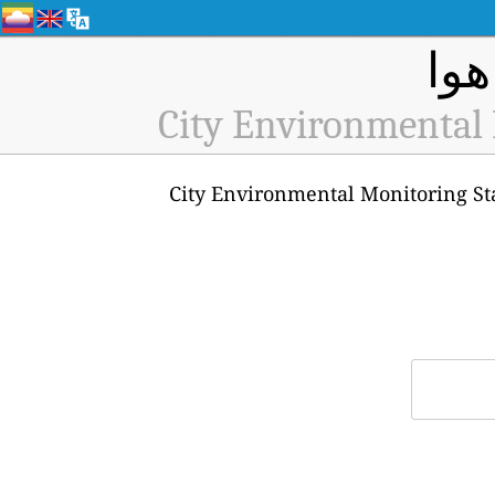
City Environmental 
ه پایش کیفیت هوای City Environmental Monitoring Station, Nanchong (ID: