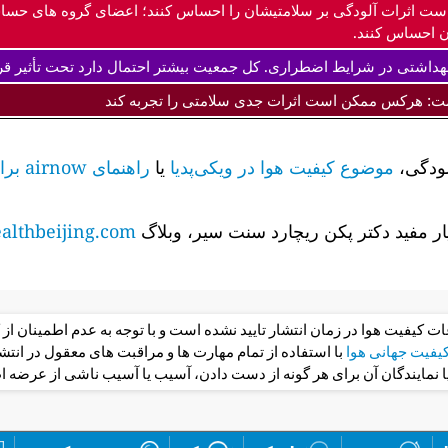
ست اثرات آلودگی بر سلامتیشان را احساس کنند؛ اعضای گروه های حس
 احساس کنند.
داشتی در شرایط اضطراری. کل جمعیت بیشتر احتمال دارد تحت تأثیر قرا
ت: هرکس ممکن است اثرات جدی سلامتی را تجربه کند
لودگی،
موضوع کیفیت هوا در ویکی‌پدیا
یا
راهنمای airnow برای کیفیت هوا و سلامت شما را
ر مفید دکتر پکن ریچارد سنت سیر، وبلاگ
lthbeijing.com
عات کیفیت هوا در زمان انتشار تایید نشده است و با توجه به عدم اطمینان 
فیت جهانی هوا
با استفاده از تمام مهارت ها و مراقبت های معقول در ان
یا نمایندگان آن برای هر گونه از دست دادن، آسیب یا آسیب ناشی از عرضه ا