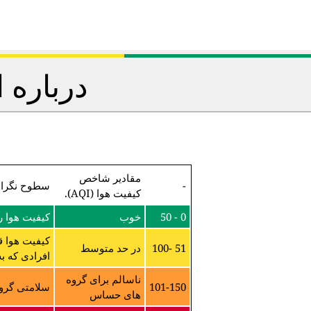
درباره 
مقادیر شاخص
-
سطوح نگرا
کیفیت هوا (AQI).
0 - 50
خوب
کیفیت هوا 
کیفیت هوا ق
51 -100
در حد متوسط
افرادی که ب
ناسالم برای گروه
101-150
سلامتی گروه
های حساس