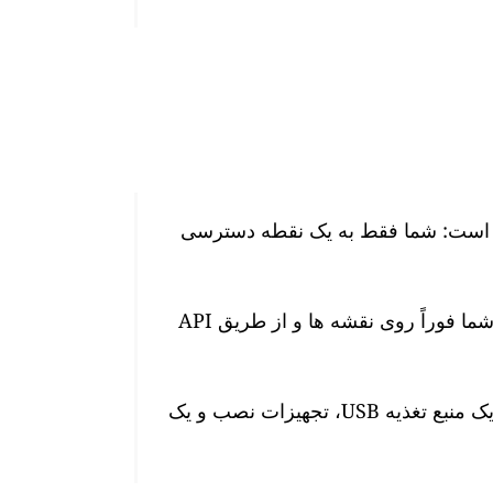
 هوا GAIA ما بسیار آسان است: شما فقط به یک نقطه دسترسی
پس از اتصال، سطوح آلودگی هوا در زمان واقعی شما فوراً روی نقشه ها و از طریق API
این ایستگاه دارای یک کابل برق 10 متری ضد آب، یک منبع تغذیه USB، تجهیزات نصب و یک