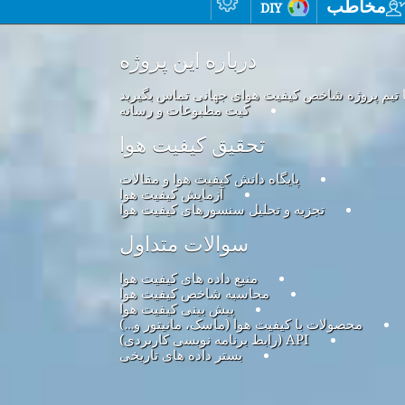
مخاطب
diy
درباره این پروژه
ا تیم پروژه شاخص کیفیت هوای جهانی تماس بگیرید
کیت مطبوعات و رسانه
تحقیق کیفیت هوا
پایگاه دانش کیفیت هوا و مقالات
آزمایش کیفیت هوا
تجزیه و تحلیل سنسورهای کیفیت هوا
سوالات متداول
منبع داده های کیفیت هوا
محاسبه شاخص کیفیت هوا
پیش بینی کیفیت هوا
محصولات با کیفیت هوا (ماسک، مانیتور و…)
API (رابط برنامه نویسی کاربردی)
بستر داده های تاریخی