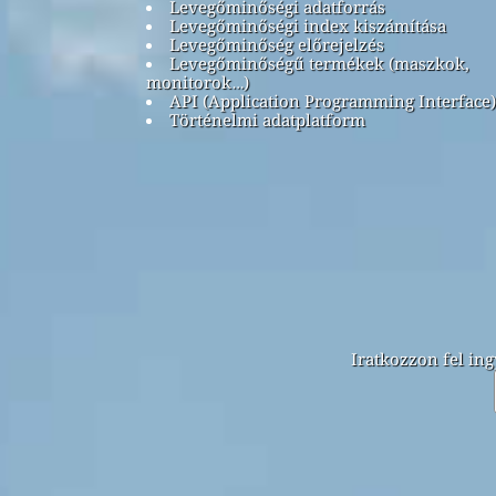
Levegőminőségi adatforrás
Levegőminőségi index kiszámítása
Levegőminőség előrejelzés
Levegőminőségű termékek (maszkok,
monitorok…)
API (Application Programming Interface)
Történelmi adatplatform
Iratkozzon fel ing