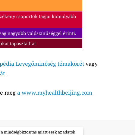
érzékeny csoportok tagjai komolyabb
ság nagyobb valószínűséggel érinti.
okat tapasztalhat
pédia Levegőminőség témakörét
vagy
át
.
tse meg
a www.myhealthbeijing.com
 a minőségbiztosítás miatt ezek az adatok