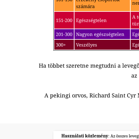
nem
számára
A t
151-200
Egészségtelen
tü
201-300
Nagyon egészségtelen
Egé
300+
Veszélyes
Eg
Ha többet szeretne megtudni a leveg
az
A pekingi orvos, Richard Saint Cy
Használati közlemény
: Az összes leve