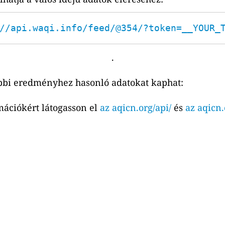
//api.waqi.info/feed/@354/?token=__YOUR_
.
bbi eredményhez hasonló adatokat kaphat:
mációkért látogasson el
az aqicn.org/api/
és
az aqicn.