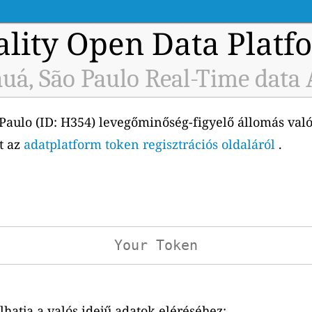
ality Open Data Platf
uá, São Paulo Real-Time data 
aulo (ID: H354) levegőminőség-figyelő állomás valós
ét az
adatplatform token regisztrációs oldaláról
.
atja a valós idejű adatok eléréséhez: