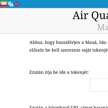
Air Qu
Ma
Ahhoz, hogy hozzáférjen a Mauá, São P
először be kell szereznie saját tokenj
Ezután írja be ide a tokenjét:
Ezután a következő URL-címet használh