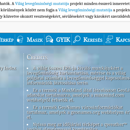
thatók. A
Világ levegőminőségi mutatója
projekt minden ésszerű ismeretet
n körülmények között nem fogja a
Világ levegőminőségi mutatója
a projekt
gy közvetve okozott veszteségekért, sérülésekért vagy károkért szerződés
érkép
Maszk
GYIK
Keresés
Kapcs
Credits
ty Index
A világ összes EPA-ja kiváló munkájukért a
levegőminőség karbantartása, mérése és a világ
polgárai számára a levegőminőséggel kapcsolatos
információk biztosítása terén
Ez a termék a MaxMind által létrehozott GeoLi
adatokat tartalmazza, amelyek a maxmind.com
webhelyről érhetők el.
Ez a termék GeoNames városinformációkat
tartalmaz, amelyek a geonames.org webhelyen é
el.
Nyissa meg az időjárási térképet a qweather™
javítási algoritmussal kombinálva