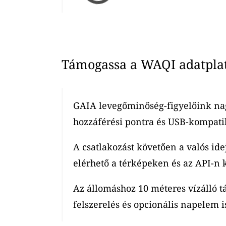
Támogassa a WAQI adatplatf
GAIA levegőminőség-figyelőink nag
hozzáférési pontra és USB-kompatib
A csatlakozást követően a valós ide
elérhető a térképeken és az API-n k
Az állomáshoz 10 méteres vízálló t
felszerelés és opcionális napelem is