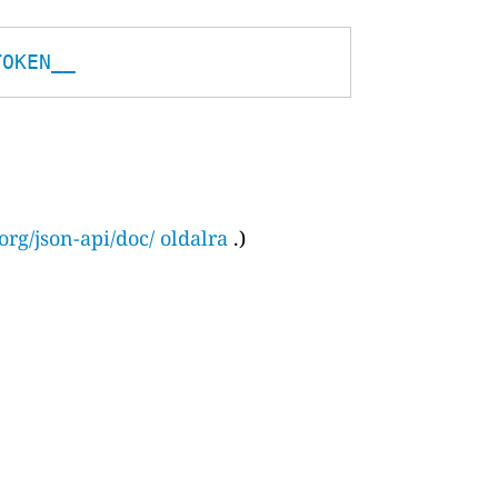
TOKEN__
org/json-api/doc/ oldalra
.)