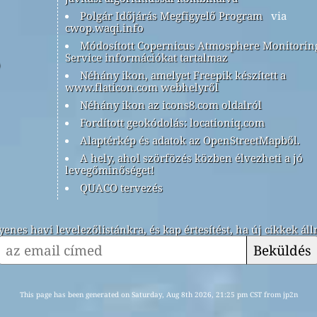
Polgár Időjárás Megfigyelő Program
via
cwop.waqi.info
Módosított Copernicus Atmosphere Monitorin
Service információkat tartalmaz
Néhány ikon, amelyet Freepik készített a
www.flaticon.com webhelyről
Néhány ikon az icons8.com oldalról
Fordított geokódolás: locationiq.com
Alaptérkép és adatok az OpenStreetMapből.
A hely, ahol szörfözés közben élvezheti a jó
levegőminőséget!
QUACO tervezés
yenes havi levelezőlistánkra, és kap értesítést, ha új cikkek ál
Beküldés
This page has been generated on Saturday, Aug 8th 2026, 21:25 pm CST from jp2n