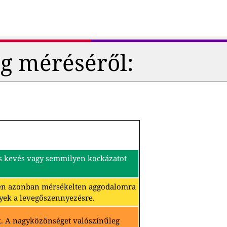
g méréséről:
és kevés vagy semmilyen kockázatot
ben azonban mérsékelten aggodalomra
yek a levegőszennyezésre.
k. A nagyközönséget valószínűleg