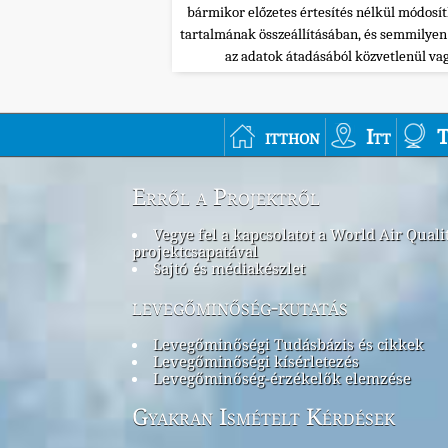
bármikor előzetes értesítés nélkül módosí
tartalmának összeállításában, és semmilye
az adatok átadásából közvetlenül va
itthon
Itt
T
Erről a Projektről
Vegye fel a kapcsolatot a World Air Quali
projektcsapatával
Sajtó és médiakészlet
levegőminőség-kutatás
Levegőminőségi Tudásbázis és cikkek
Levegőminőségi kísérletezés
Levegőminőség-érzékelők elemzése
Gyakran Ismételt Kérdések