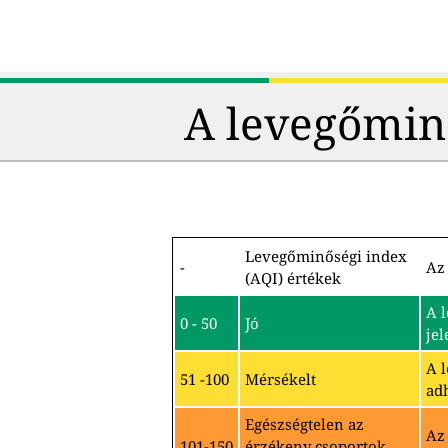
A levegőmin
Levegőminőségi index
-
Az 
(AQI) értékek
A 
0 - 50
Jó
jel
A 
51 -100
Mérsékelt
ad
Egészségtelen az
Az
101-150
érzékeny csoportok