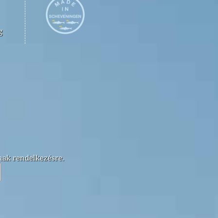
g
lnak rendelkezésre.