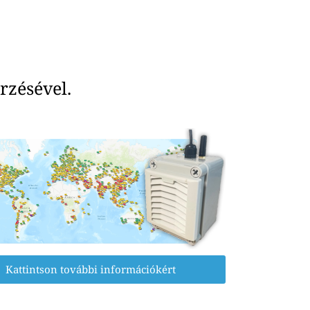
rzésével.
Kattintson további információkért