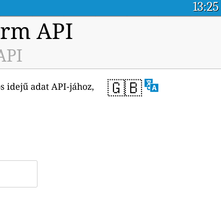
13:25
orm API
API
🇬🇧
 idejű adat API-jához,