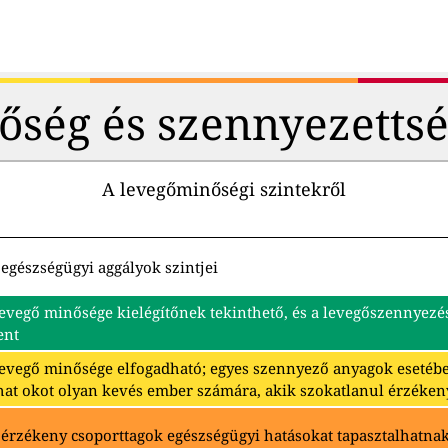
őség és szennyezettsé
A levegőminőségi szintekről
egészségügyi aggályok szintjei
levegő minősége kielégítőnek tekinthető, és a levegőszennyez
ent
levegő minősége elfogadható; egyes szennyező anyagok eseté
hat okot olyan kevés ember számára, akik szokatlanul érzéken
 érzékeny csoporttagok egészségügyi hatásokat tapasztalhatna