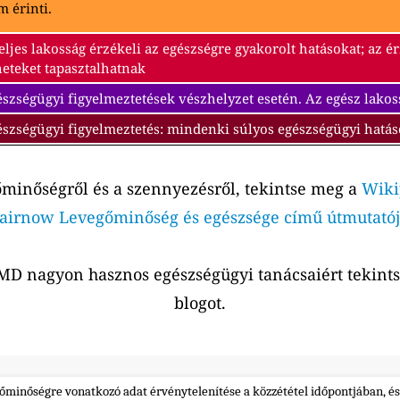
 érinti.
eljes lakosság érzékeli az egészségre gyakorolt hatásokat; az 
neteket tapasztalhatnak
szségügyi figyelmeztetések vészhelyzet esetén. Az egész lakos
észségügyi figyelmeztetés: mindenki súlyos egészségügyi hatás
őminőségről és a szennyezésről, tekintse meg a
Wiki
airnow Levegőminőség és egészsége című útmutatój
r MD nagyon hasznos egészségügyi tanácsaiért tekin
blogot.
gőminőségre vonatkozó adat érvénytelenítése a közzététel időpontjában, és