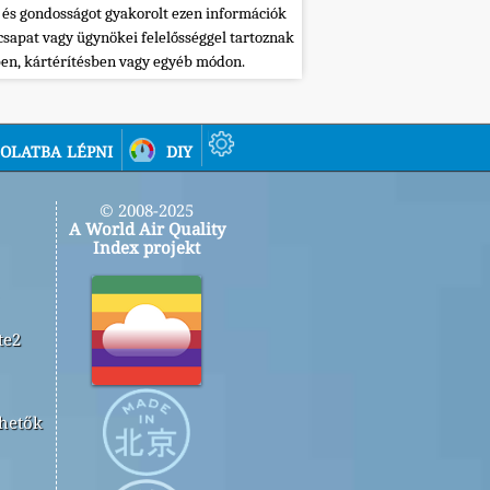
 és gondosságot gyakorolt ezen információk
csapat vagy ügynökei felelősséggel tartoznak
ben, kártérítésben vagy egyéb módon.
olatba lépni
diy
© 2008-2025
A World Air Quality
Index projekt
te2
rhetők