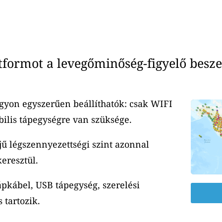
ormot a levegőminőség-figyelő besze
yon egyszerűen beállíthatók: csak WIFI
ilis tápegységre van szüksége.
jű légszennyezettségi szint azonnal
eresztül.
ápkábel, USB tápegység, szerelési
 tartozik.