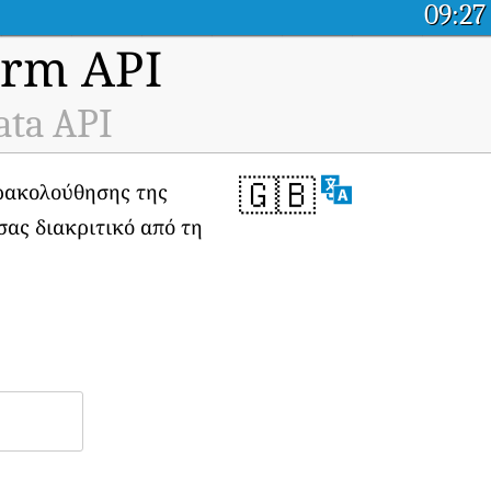
09:27
orm API
ata API
🇬🇧
αρακολούθησης της
σας διακριτικό από τη