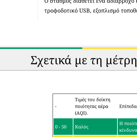
Ο σταθμός διαθέτει ένα αδιάβροχο
τροφοδοτικό USB, εξοπλισμό τοποθ
Σχετικά με τη μέτρ
Τιμές του δείκτη
-
ποιότητας αέρα
Επίπεδα
(AQI).
Η ποιότ
0 - 50
Καλός
κίνδυν