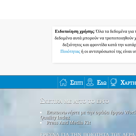
Ειδοποίηση χρήσης
: Όλα τα δεδομένα για 
δεδομένα αυτά μπορούν να τροποποιηθούν χ
δεξιότητες και φροντίδα κατά την κατά
Ποιότητας
ή οι αντιπρόσωποί της είναι 
Σπίτι
Εδώ
Χάρτη
Σχετικά με αυτό το έργο
Επικοινωνήστε με την ομάδα έργου Worl
Quality Index
Press And Media Kit
έρευνα για την ποιότητα του αέρα