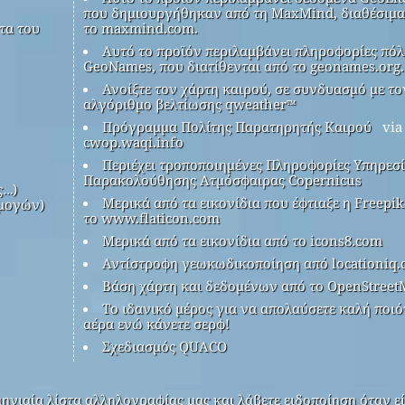
που δημιουργήθηκαν από τη MaxMind, διαθέσιμα
τα του
το maxmind.com.
Αυτό το προϊόν περιλαμβάνει πληροφορίες πόλ
GeoNames, που διατίθενται από το geonames.org.
Ανοίξτε τον χάρτη καιρού, σε συνδυασμό με το
αλγόριθμο βελτίωσης qweather™
Πρόγραμμα Πολίτης Παρατηρητής Καιρού
via
cwop.waqi.info
Περιέχει τροποποιημένες Πληροφορίες Υπηρεσ
Παρακολούθησης Ατμόσφαιρας Copernicus
ς…)
Μερικά από τα εικονίδια που έφτιαξε η Freepi
μογών)
το www.flaticon.com
Μερικά από τα εικονίδια από το icons8.com
Αντίστροφη γεωκωδικοποίηση από locationiq
Βάση χάρτη και δεδομένων από το OpenStreet
Το ιδανικό μέρος για να απολαύσετε καλή ποιό
αέρα ενώ κάνετε σερφ!
Σχεδιασμός QUACO
ηνιαία λίστα αλληλογραφίας μας και λάβετε ειδοποίηση όταν εί