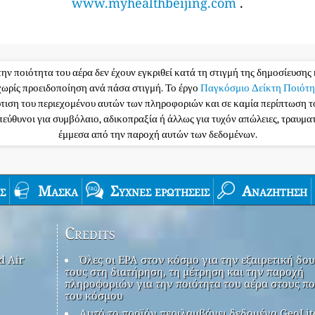
www.myhealthbeijing.com
.
την ποιότητα του αέρα δεν έχουν εγκριθεί κατά τη στιγμή της δημοσίευσης 
ωρίς προειδοποίηση ανά πάσα στιγμή. Το έργο
Παγκόσμιο Δείκτη Ποιότη
ρτιση του περιεχομένου αυτών των πληροφοριών και σε καμία περίπτωση 
υπεύθυνοι για συμβόλαιο, αδικοπραξία ή άλλως για τυχόν απώλειες, τραυμ
έμμεσα από την παροχή αυτών των δεδομένων.
ς
Μάσκα
Συχνές ερωτήσεις
Αναζήτηση
Credits
d Air
Όλες οι EPA στον κόσμο για την εξαιρετική δου
τους στη διατήρηση, τη μέτρηση και την παροχή
πληροφοριών για την ποιότητα του αέρα στους πο
του κόσμου
Αυτό το προϊόν περιλαμβάνει δεδομένα GeoLit