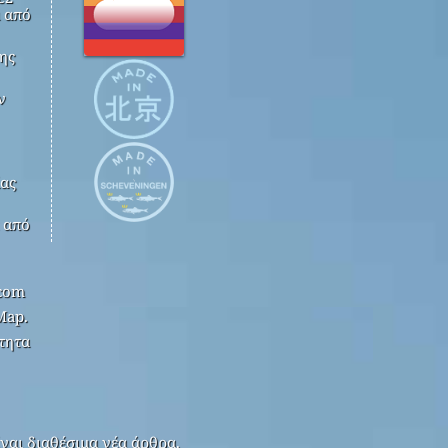
 από
ης
ν
ίας
k από
.com
Map.
τητα
ναι διαθέσιμα νέα άρθρα.