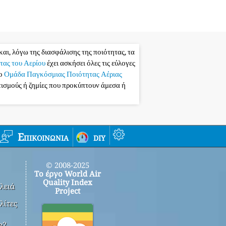
και, λόγω της διασφάλισης της ποιότητας, τα
τας του Αερίου
έχει ασκήσει όλες τις εύλογες
το
Ομάδα Παγκόσμιας Ποιότητας Αέριας
ατισμούς ή ζημίες που προκύπτουν άμεσα ή
Επικοινωνία
diy
© 2008-2025
Το έργο World Air
Quality Index
λειά
Project
λίτες
e2