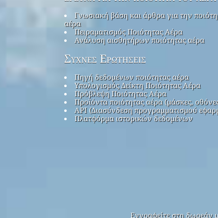
Γνωσιακή βάση και άρθρα για την ποιότη
αέρα
Πειραματισμός Ποιότητας Αέρα
Ανάλυση αισθητήρων ποιότητας αέρα
Συχνές Ερωτήσεις
Πηγή δεδομένων ποιότητας αέρα
Υπολογισμός Δείκτη Ποιότητας Αέρα
Πρόβλεψη Ποιότητας Αέρα
Προϊόντα ποιότητας αέρα (μάσκες, οθόνε
API (Διασύνδεση προγραμματισμού εφαρ
Πλατφόρμα ιστορικών δεδομένων
Εγγραφείτε στη δωρεάν μ