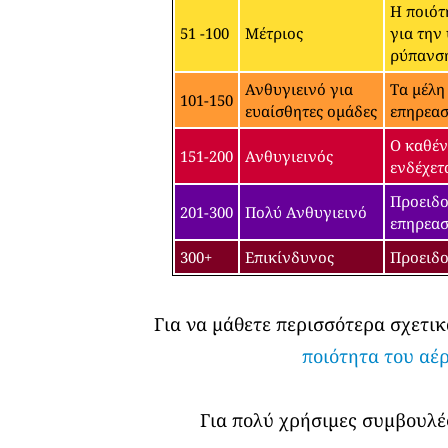
Η ποιότ
51 -100
Μέτριος
για την
ρύπανσ
Ανθυγιεινό για
Τα μέλη
101-150
ευαίσθητες ομάδες
επηρεασ
Ο καθέν
151-200
Ανθυγιεινός
ενδέχετ
Προειδο
201-300
Πολύ Ανθυγιεινό
επηρεασ
300+
Επικίνδυνος
Προειδο
Για να μάθετε περισσότερα σχετικ
ποιότητα του αέ
Για πολύ χρήσιμες συμβουλές