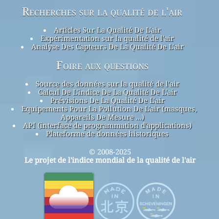
Recherches sur la qualité de l'air
Articles Sur La Qualité De L'air
Expérimentation sur la qualité de l'air
Analyse Des Capteurs De La Qualité De L'air
Foire aux questions
Source des données sur la qualité de l'air
Calcul De L'indice De La Qualité De L'air
Prévisions De La Qualité De L'air
Equipements Pour La Pollution De L'air (masques,
Appareils De Mesure ...)
API (interface de programmation d'applications)
Plateforme de données historiques
© 2008-2025
Le projet de l'indice mondial de la qualité de l'air