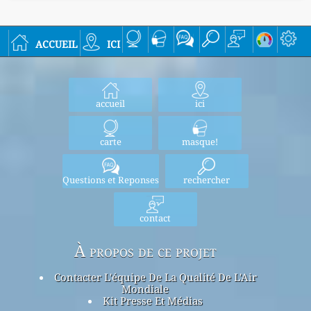
accueil
ici
accueil
ici
carte
masque!
Questions et Reponses
rechercher
contact
À propos de ce projet
Contacter L'équipe De La Qualité De L'Air
Mondiale
Kit Presse Et Médias