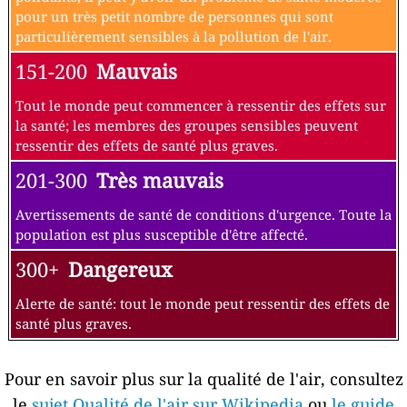
pour un très petit nombre de personnes qui sont
particulièrement sensibles à la pollution de l'air.
151-200
Mauvais
Tout le monde peut commencer à ressentir des effets sur
la santé; les membres des groupes sensibles peuvent
ressentir des effets de santé plus graves.
201-300
Très mauvais
Avertissements de santé de conditions d'urgence. Toute la
population est plus susceptible d'être affecté.
300+
Dangereux
Alerte de santé: tout le monde peut ressentir des effets de
santé plus graves.
Pour en savoir plus sur la qualité de l'air, consultez
le
sujet Qualité de l'air sur Wikipedia
ou
le guide