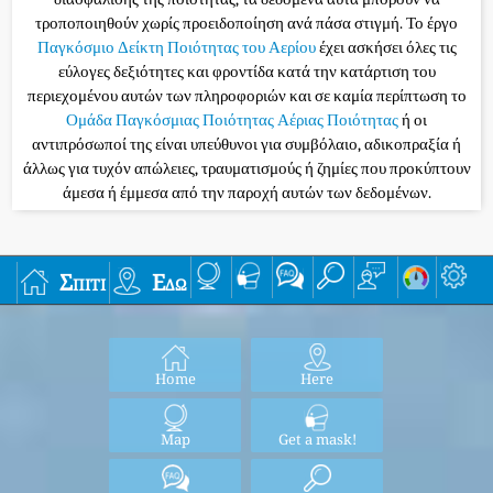
τροποποιηθούν χωρίς προειδοποίηση ανά πάσα στιγμή. Το έργο
Παγκόσμιο Δείκτη Ποιότητας του Αερίου
έχει ασκήσει όλες τις
εύλογες δεξιότητες και φροντίδα κατά την κατάρτιση του
περιεχομένου αυτών των πληροφοριών και σε καμία περίπτωση το
Ομάδα Παγκόσμιας Ποιότητας Αέριας Ποιότητας
ή οι
αντιπρόσωποί της είναι υπεύθυνοι για συμβόλαιο, αδικοπραξία ή
άλλως για τυχόν απώλειες, τραυματισμούς ή ζημίες που προκύπτουν
άμεσα ή έμμεσα από την παροχή αυτών των δεδομένων.
Σπίτι
Εδώ
Home
Here
Map
Get a mask!