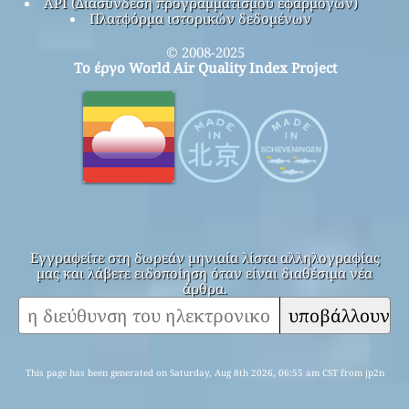
API (Διασύνδεση προγραμματισμού εφαρμογών)
Πλατφόρμα ιστορικών δεδομένων
© 2008-2025
Το έργο World Air Quality Index Project
Εγγραφείτε στη δωρεάν μηνιαία λίστα αλληλογραφίας
μας και λάβετε ειδοποίηση όταν είναι διαθέσιμα νέα
άρθρα.
υποβάλλουν
This page has been generated on Saturday, Aug 8th 2026, 06:55 am CST from jp2n