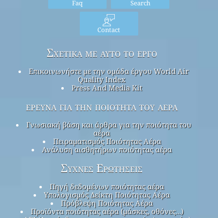
Faq
Search
Contact
Σχετικά με αυτό το έργο
Επικοινωνήστε με την ομάδα έργου World Air
Quality Index
Press And Media Kit
έρευνα για την ποιότητα του αέρα
Γνωσιακή βάση και άρθρα για την ποιότητα του
αέρα
Πειραματισμός Ποιότητας Αέρα
Ανάλυση αισθητήρων ποιότητας αέρα
Συχνές Ερωτήσεις
Πηγή δεδομένων ποιότητας αέρα
Υπολογισμός Δείκτη Ποιότητας Αέρα
Πρόβλεψη Ποιότητας Αέρα
Προϊόντα ποιότητας αέρα (μάσκες, οθόνες…)