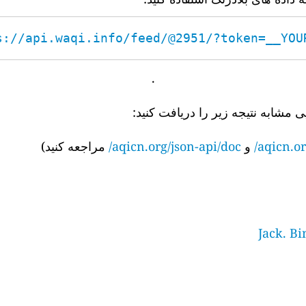
s://api.waqi.info/feed/@2951/?token=__YOUR_
.
ی مشابه نتیجه زیر را دریافت کنید:
aqicn.or
و
aqicn.org/json-api/doc/
مراجعه کنید)
Jack. Bi