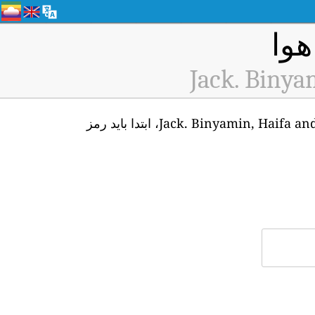
Jack. Binya
برای دسترسی به API داده‌های بی‌درنگ ایستگاه پایش کیفیت هوای Jack. Binyamin, Haifa and Iscariot (ID: H2951)، ابتدا باید رمز