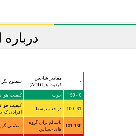
درباره 
مقادیر شاخص
-
سطوح نگرا
کیفیت هوا (AQI).
0 - 50
خوب
کیفیت هوا 
کیفیت هوا ق
51 -100
در حد متوسط
افرادی که ب
ناسالم برای گروه
101-150
سلامتی گروه
های حساس