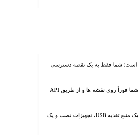
 هوا GAIA ما بسیار آسان است: شما فقط به یک نقطه دسترسی
پس از اتصال، سطوح آلودگی هوا در زمان واقعی شما فوراً روی نقشه ها و از طریق API
این ایستگاه دارای یک کابل برق 10 متری ضد آب، یک منبع تغذیه USB، تجهیزات نصب و یک