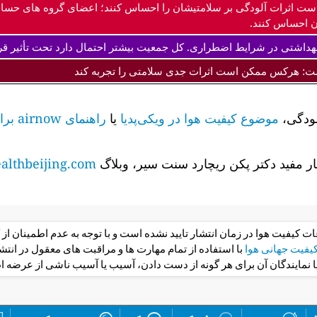
ست اثرات آلودگی بر سلامتیشان را احساس کنند؛ اعضای گروه های حس
 احساس کنند.
داشتی در شرایط اضطراری. کل جمعیت بیشتر احتمال دارد تحت تأثیر قرا
ت: هرکس ممکن است اثرات جدی سلامتی را تجربه کند
لودگی،
موضوع کیفیت هوا در ویکی‌پدیا
یا
راهنمای airnow برای کیفیت هوا و سلامت شما را
ر مفید دکتر پکن ریچارد سنت سیر، وبلاگ
lthbeijing.com
عات کیفیت هوا در زمان انتشار تایید نشده است و با توجه به عدم اطمینان 
فیت جهانی هوا
با استفاده از تمام مهارت ها و مراقبت های معقول در ان
یا نمایندگان آن برای هر گونه از دست دادن، آسیب یا آسیب ناشی از عرضه ا