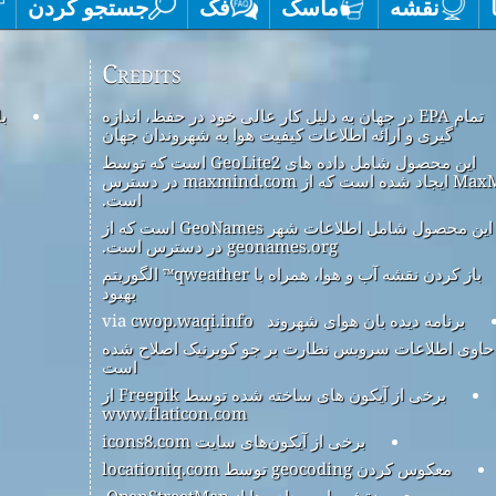
نقشه
ماسک
فک
جستجو کردن
Credits
تمام EPA در جهان به دلیل کار عالی خود در حفظ، اندازه
ب
گیری و ارائه اطلاعات کیفیت هوا به شهروندان جهان
این محصول شامل داده های GeoLite2 است که توسط
MaxMind ایجاد شده است که از maxmind.com در دسترس
است.
این محصول شامل اطلاعات شهر GeoNames است که از
geonames.org در دسترس است.
باز کردن نقشه آب و هوا، همراه با qweather™ الگوریتم
بهبود
برنامه دیده بان هوای شهروند
via
cwop.waqi.info
حاوی اطلاعات سرویس نظارت بر جو کوپرنیک اصلاح شده
است
برخی از آیکون های ساخته شده توسط Freepik از
www.flaticon.com
برخی از آیکون‌های سایت icons8.com
معکوس کردن geocoding توسط locationiq.com
نقشه پایه و داده ها از OpenStreetMap.