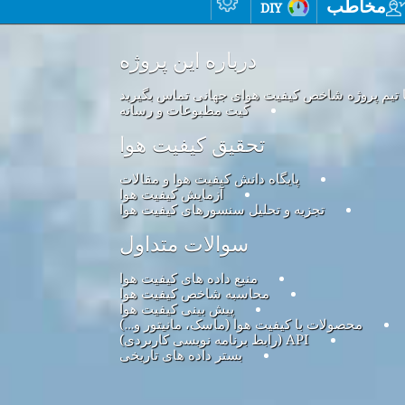
مخاطب
diy
درباره این پروژه
ا تیم پروژه شاخص کیفیت هوای جهانی تماس بگیرید
کیت مطبوعات و رسانه
تحقیق کیفیت هوا
پایگاه دانش کیفیت هوا و مقالات
آزمایش کیفیت هوا
تجزیه و تحلیل سنسورهای کیفیت هوا
سوالات متداول
منبع داده های کیفیت هوا
محاسبه شاخص کیفیت هوا
پیش بینی کیفیت هوا
محصولات با کیفیت هوا (ماسک، مانیتور و…)
API (رابط برنامه نویسی کاربردی)
بستر داده های تاریخی