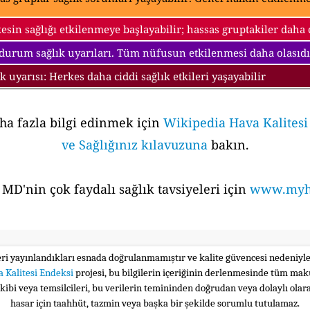
esin sağlığı etkilenmeye başlayabilir; hassas gruptakiler daha ci
 durum sağlık uyarıları. Tüm nüfusun etkilenmesi daha olasıdı
ık uyarısı: Herkes daha ciddi sağlık etkileri yaşayabilir
aha fazla bilgi edinmek için
Wikipedia Hava Kalites
ve Sağlığınız kılavuzuna
bakın.
MD'nin çok faydalı sağlık tavsiyeleri için
www.myhe
leri yayınlandıkları esnada doğrulanmamıştır ve kalite güvencesi nedeniy
 Kalitesi Endeksi
projesi, bu bilgilerin içeriğinin derlenmesinde tüm maku
ekibi veya temsilcileri, bu verilerin temininden doğrudan veya dolaylı ola
hasar için taahhüt, tazmin veya başka bir şekilde sorumlu tutulamaz.