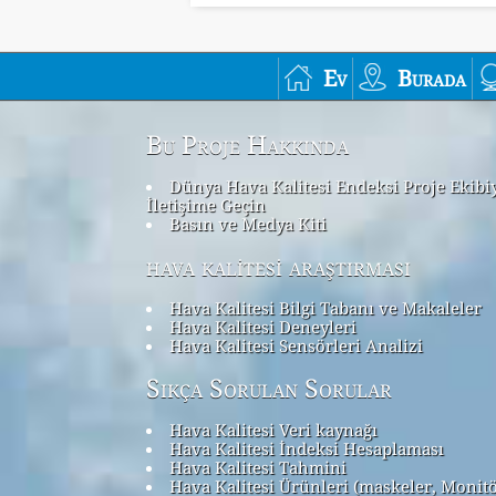
Ev
Burada
Bu Proje Hakkında
Dünya Hava Kalitesi Endeksi Proje Ekibi
İletişime Geçin
Basın ve Medya Kiti
hava kalitesi araştırması
Hava Kalitesi Bilgi Tabanı ve Makaleler
Hava Kalitesi Deneyleri
Hava Kalitesi Sensörleri Analizi
Sıkça Sorulan Sorular
Hava Kalitesi Veri kaynağı
Hava Kalitesi İndeksi Hesaplaması
Hava Kalitesi Tahmini
Hava Kalitesi Ürünleri (maskeler, Monit