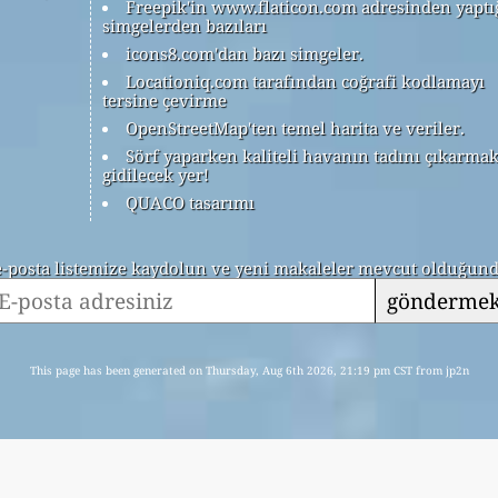
Freepik'in www.flaticon.com adresinden yaptı
simgelerden bazıları
icons8.com'dan bazı simgeler.
Locationiq.com tarafından coğrafi kodlamayı
tersine çevirme
OpenStreetMap'ten temel harita ve veriler.
Sörf yaparken kaliteli havanın tadını çıkarmak
gidilecek yer!
QUACO tasarımı
 e-posta listemize kaydolun ve yeni makaleler mevcut olduğunda
gönderme
This page has been generated on Thursday, Aug 6th 2026, 21:19 pm CST from jp2n