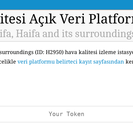
tesi Açık Veri Platfo
fa, Haifa and its surrounding
 surroundings (ID: H2950) hava kalitesi izleme ista
celikle
veri platformu belirteci kayıt sayfasından
ken