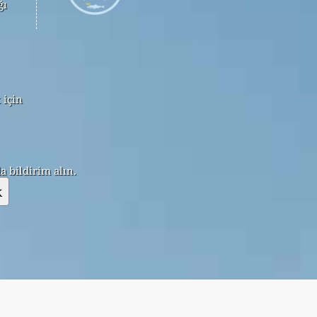
ğı
 için
 bildirim alın.
k