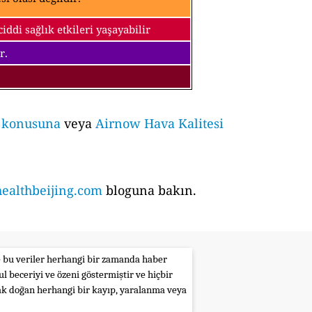
ddi sağlık etkileri yaşayabilir
r.
i konusuna
veya
Airnow Hava Kalitesi
althbeijing.com
bloguna bakın.
le bu veriler herhangi bir zamanda haber
l beceriyi ve özeni göstermiştir ve hiçbir
rak doğan herhangi bir kayıp, yaralanma veya