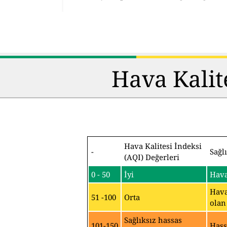
Hava Kalit
Hava Kalitesi İndeksi
-
Sağl
(AQI) Değerleri
0 - 50
İyi
Hava
Hava
51 -100
Orta
olan
Sağlıksız hassas
101-150
Hass