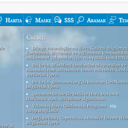
Harita
Maske
SSS
Aramak
Tem
Credits
yle
Dünya vatandaşlarına Hava Kalitesi bilgilerin
korunması, ölçülmesi ve sağlanması konusundak
mükemmel çalışmaları için dünyadaki tüm EPA'la
Bu ürün, MaxMind tarafından oluşturulan ve
maxmind.com adresinden temin edilebilen GeoLi
verilerini içerir.
Bu ürün, geonames.org'da bulunan GeoNames
bilgilerini içerir.
qweather&trade ile birlikte Hava Durumu
Haritasını açın; iyileştirme algoritması
Vatandaş Hava Gözlemcisi Programı
via
cwop.waqi.info
Değiştirilmiş Copernicus Atmosfer İzleme Hiz
Bilgilerini içerir
örler…)