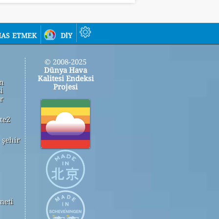
as etmek
diy
© 2008-2025
Dünya Hava
Kalitesi Endeksi
in
Projesi
i
r
te2
 şehir
meti