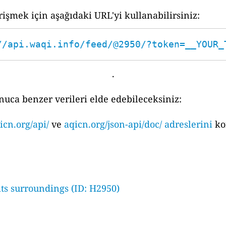
işmek için aşağıdaki URL'yi kullanabilirsiniz:
//api.waqi.info/feed/@2950/?token=__YOUR_
.
nuca benzer verileri elde edebileceksiniz:
icn.org/api/
ve
aqicn.org/json-api/doc/ adreslerini
ko
ts surroundings (ID: H2950)