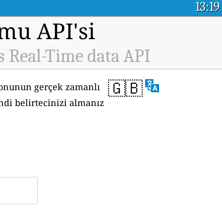
13:19
rmu API'si
s Real-Time data API
🇬🇧
syonunun gerçek zamanlı
di belirtecinizi almanız