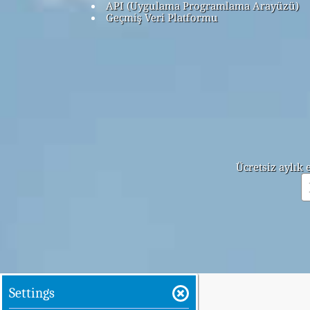
API (Uygulama Programlama Arayüzü)
Geçmiş Veri Platformu
Ücretsiz aylık
Settings