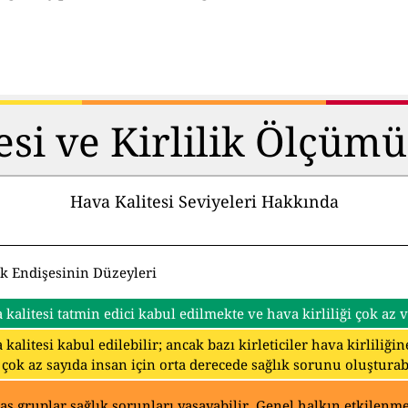
esi ve Kirlilik Ölçüm
Hava Kalitesi Seviyeleri Hakkında
ık Endişesinin Düzeyleri
 kalitesi tatmin edici kabul edilmekte ve hava kirliliği çok az
 kalitesi kabul edilebilir; ancak bazı kirleticiler hava kirliliğ
 çok az sayıda insan için orta derecede sağlık sorunu oluşturabi
as gruplar sağlık sorunları yaşayabilir. Genel halkın etkilenmes