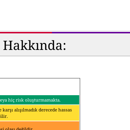
ü Hakkında:
 veya hiç risk oluşturmamakta.
ine karşı alışılmadık derecede hassas
lir.
i olası değildir.