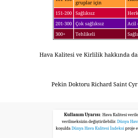
gruplar için
151-200
Sağlıksız
Herk
201-300
Çok sağlıksız
Acil
300+
Tehlikeli
Sağl
Hava Kalitesi ve Kirlilik hakkında d
Pekin Doktoru Richard Saint Cyr 
Kullanım Uyarısı
: Hava Kalitesi veri
verilmeksizin değiştirilebilir.
Dünya Hava
koşulda
Dünya Hava Kalitesi İndeksi
proje 