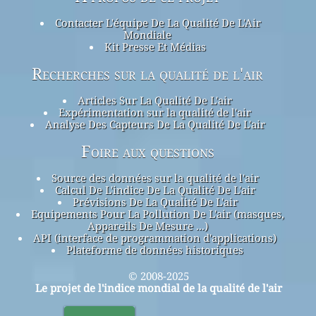
Contacter L'équipe De La Qualité De L'Air
Mondiale
Kit Presse Et Médias
Recherches sur la qualité de l'air
Articles Sur La Qualité De L'air
Expérimentation sur la qualité de l'air
Analyse Des Capteurs De La Qualité De L'air
Foire aux questions
Source des données sur la qualité de l'air
Calcul De L'indice De La Qualité De L'air
Prévisions De La Qualité De L'air
Equipements Pour La Pollution De L'air (masques,
Appareils De Mesure ...)
API (interface de programmation d'applications)
Plateforme de données historiques
© 2008-2025
Le projet de l'indice mondial de la qualité de l'air