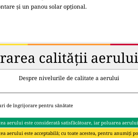
tare și un panou solar opțional.
rea calității aerului 
Despre nivelurile de calitate a aerului
uri de îngrijorare pentru sănătate
tea aerului este considerată satisfăcătoare, iar poluarea aerulu
tea aerului este acceptabilă; cu toate acestea, pentru anumiți p