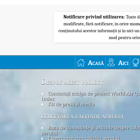
Notificare privind utilizarea
: Toate d
modificate, fără notificare, în orice mom
conținutului acestor informații și în nici un
mod pentru orice
Acasă
Aici
Despre acest proiect
Contactați echipa de proiect World Air Qu
Index
Kit de presă și media
cercetarea calitatii aerului
Baza de cunoștințe și articole despre cali
aerului
Experimentarea calității aerului