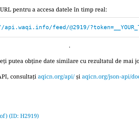
 URL pentru a accesa datele în timp real:
//api.waqi.info/feed/@2919/?token=__YOUR_
.
eți putea obține date similare cu rezultatul de mai jo
PI, consultați
aqicn.org/api/
și
aqicn.org/json-api/do
of) (ID: H2919)