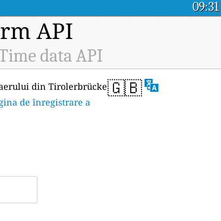
09:31
orm API
-Time data API
🇬🇧
 aerului din Tirolerbrücke
gina de înregistrare a