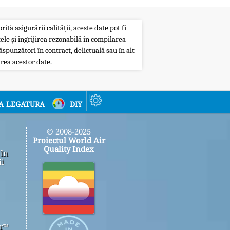
ită asigurării calității, aceste date pot fi
ele și îngrijirea rezonabilă în compilarea
ăspunzători în contract, delictuală sau în alt
rea acestor date.
a legatura
diy
© 2008-2025
Proiectul World Air
Quality Index
 în
ii
er™