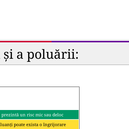
și a poluării:
i prezintă un risc mic sau deloc
oluanți poate exista o îngrijorare