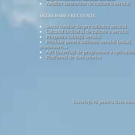
Analiza senzorilor de calitate a aerului
întrebări frecvente
Sursa datelor despre calitatea aerului
Calculul indicelui de calitate a aerului
Prognoza calității aerului
Produse pentru calitatea aerului (măști,
monitoare...)
API (Interfață de programare a aplicației)
Platformă de date istorice
Înscrieți-vă pentru lista noa