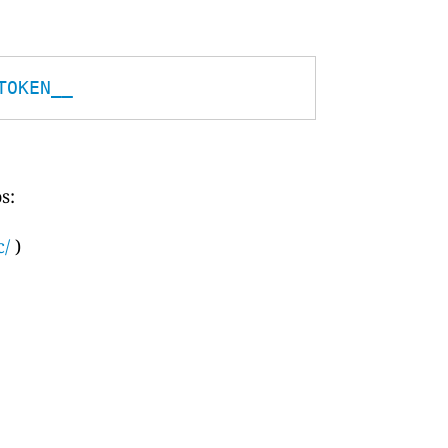
TOKEN__
s:
c/
)