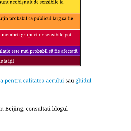
unt neobișnuit de sensibile la
țin probabil ca publicul larg să fie
; membrii grupurilor sensibile pot
ație este mai probabil să fie afectată.
nătății
a pentru calitatea aerului
sau
ghidul
n Beijing, consultați blogul