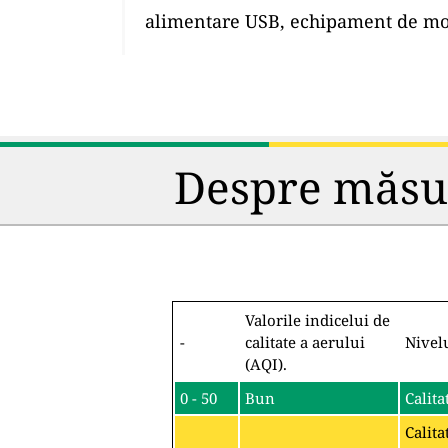
alimentare USB, echipament de mon
Despre măsura
Valorile indicelui de
-
calitate a aerului
Nivel
(AQI).
0 - 50
Bun
Calita
Calita