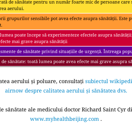
ată de sănătate pentru un număr foarte mic de persoane care s
rea aerului.
i grupurilor sensibile pot avea efecte asupra sănătății. Este pu
t.
 lumea poate începe să experimenteze efectele asupra sănătății
fecte mai grave asupra sănătății
smente de sănătate privind situațiile de urgență. Întreaga popul
 de sănătate: toată lumea poate avea efecte mai grave asupra să
atea aerului și poluare, consultați
subiectul wikipedi
airnow despre calitatea aerului și sănătatea dvs.
 de sănătate ale medicului doctor Richard Saint Cyr di
www.myhealthbeijing.com
.