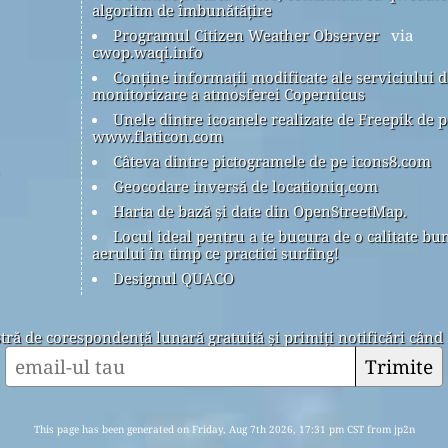
algoritm de îmbunătățire
Programul Citizen Weather Observer
via
cwop.waqi.info
Conține informații modificate ale serviciului d
monitorizare a atmosferei Copernicus
Unele dintre icoanele realizate de Freepik de p
www.flaticon.com
Câteva dintre pictogramele de pe icons8.com
Geocodare inversă de locationiq.com
Harta de bază și date din OpenStreetMap.
Locul ideal pentru a te bucura de o calitate bu
aerului în timp ce practici surfing!
Designul QUACO
stră de corespondență lunară gratuită și primiți notificări când 
Trimite
This page has been generated on Friday, Aug 7th 2026, 17:31 pm CST from jp2n