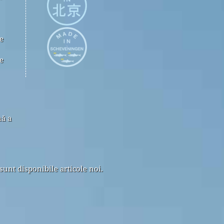
e
e
nă a
sunt disponibile articole noi.