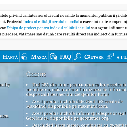
atele privind calitatea aerului sunt nevalide la momentul publicării și, dator
ent. Proiectul
Index al calității aerului mondial
a exercitat toate competenț
 caz
Echipa de proiect pentru indexul calității aerului
sau agenții săi sunt r
 pierdere, vătămare sau daună care rezultă direct sau indirect din furniza
Hartă
Masca
FAQ
Căutare
a lu
Credits
ality
Toți EPA din lume pentru munca lor excelentă
menținerea, măsurarea și furnizarea de informaț
despre calitatea aerului cetățenilor lumii
Acest produs include date GeoLite2 create de
MaxMind, disponibile pe maxmind.com.
Acest produs include informații despre orașul
tatea
GeoNames, disponibile pe geonames.org.
Deschideți harta meteo, combinată cu qweath