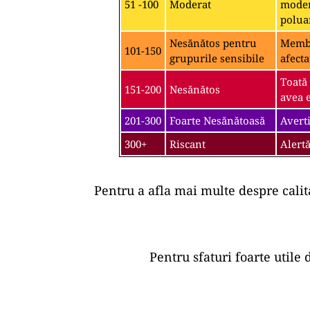
51 -100
Moderat
moder
polua
Nesănătos pentru
Membri
101-150
grupurile sensibile
afecta
Toată
151-200
Nesănătos
avea e
201-300
Foarte Nesănătoasă
Averti
300+
Riscant
Alertă
Pentru a afla mai multe despre calit
Pentru sfaturi foarte utile