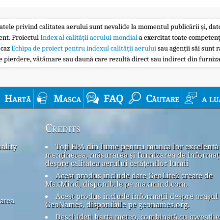
atele privind calitatea aerului sunt nevalide la momentul publicării și, dator
ent. Proiectul
Index al calității aerului mondial
a exercitat toate competenț
 caz
Echipa de proiect pentru indexul calității aerului
sau agenții săi sunt r
 pierdere, vătămare sau daună care rezultă direct sau indirect din furniza
Hartă
Masca
FAQ
Căutare
a lu
Credits
ality
Toți EPA din lume pentru munca lor excelentă
menținerea, măsurarea și furnizarea de informaț
despre calitatea aerului cetățenilor lumii
Acest produs include date GeoLite2 create de
MaxMind, disponibile pe maxmind.com.
Acest produs include informații despre orașul
tatea
GeoNames, disponibile pe geonames.org.
Deschideți harta meteo, combinată cu qweath