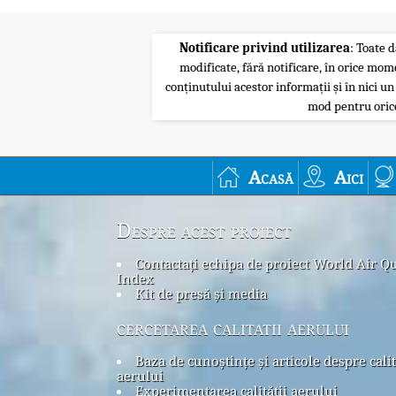
Notificare privind utilizarea
: Toate d
modificate, fără notificare, în orice mom
conținutului acestor informații și în nici un
mod pentru orice
Acasă
Aici
Despre acest proiect
Contactați echipa de proiect World Air Qu
Index
Kit de presă și media
cercetarea calitatii aerului
Baza de cunoștințe și articole despre cali
aerului
Experimentarea calității aerului