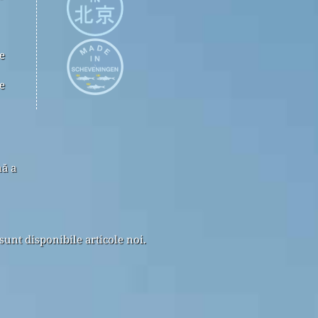
e
e
nă a
sunt disponibile articole noi.