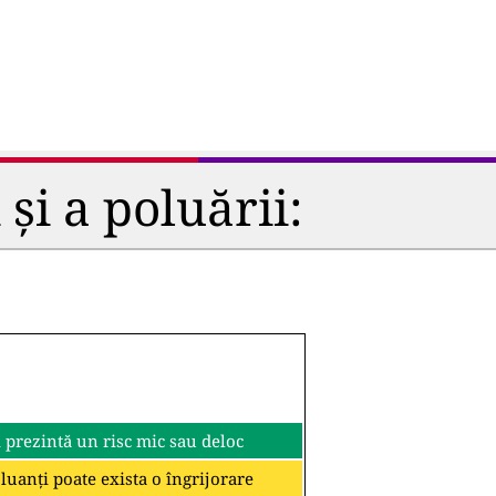
și a poluării:
i prezintă un risc mic sau deloc
oluanți poate exista o îngrijorare