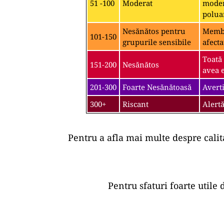
51 -100
Moderat
moder
polua
Nesănătos pentru
Membri
101-150
grupurile sensibile
afecta
Toată
151-200
Nesănătos
avea e
201-300
Foarte Nesănătoasă
Averti
300+
Riscant
Alertă
Pentru a afla mai multe despre calit
Pentru sfaturi foarte utile