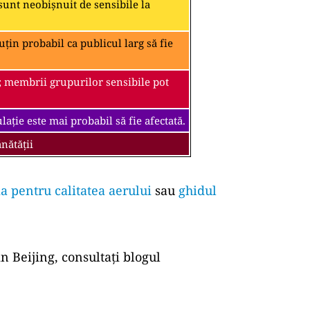
unt neobișnuit de sensibile la
țin probabil ca publicul larg să fie
; membrii grupurilor sensibile pot
ație este mai probabil să fie afectată.
nătății
a pentru calitatea aerului
sau
ghidul
n Beijing, consultați blogul