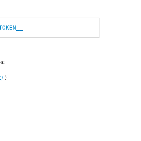
TOKEN__
s:
c/
)