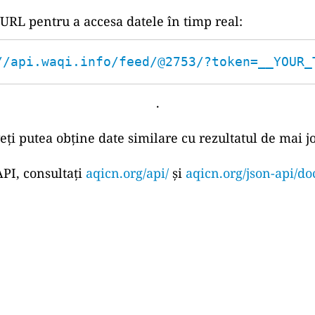
 URL pentru a accesa datele în timp real:
//api.waqi.info/feed/@2753/?token=__YOUR_
.
eți putea obține date similare cu rezultatul de mai jo
PI, consultați
aqicn.org/api/
și
aqicn.org/json-api/do