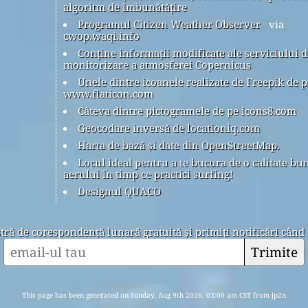
algoritm de îmbunătățire
Programul Citizen Weather Observer
via
cwop.waqi.info
Conține informații modificate ale serviciului d
monitorizare a atmosferei Copernicus
Unele dintre icoanele realizate de Freepik de p
www.flaticon.com
Câteva dintre pictogramele de pe icons8.com
Geocodare inversă de locationiq.com
Harta de bază și date din OpenStreetMap.
Locul ideal pentru a te bucura de o calitate bu
aerului în timp ce practici surfing!
Designul QUACO
stră de corespondență lunară gratuită și primiți notificări când 
Trimite
This page has been generated on Sunday, Aug 9th 2026, 03:00 am CST from jp2n