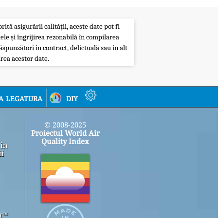
ită asigurării calității, aceste date pot fi
ele și îngrijirea rezonabilă în compilarea
ăspunzători în contract, delictuală sau în alt
rea acestor date.
a legatura
diy
© 2008-2025
Proiectul World Air
Quality Index
 în
ii
er™