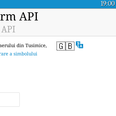
19:00
orm API
 API
🇬🇧
 aerului din Tusimice,
rare a simbolului