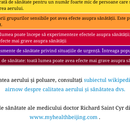
ată de sănătate pentru un număr foarte mic de persoane care s
rea aerului.
i grupurilor sensibile pot avea efecte asupra sănătății. Este pu
t.
 lumea poate începe să experimenteze efectele asupra sănătății
fecte mai grave asupra sănătății
smente de sănătate privind situațiile de urgență. Întreaga popul
 de sănătate: toată lumea poate avea efecte mai grave asupra să
atea aerului și poluare, consultați
subiectul wikipedi
airnow despre calitatea aerului și sănătatea dvs.
 de sănătate ale medicului doctor Richard Saint Cyr di
www.myhealthbeijing.com
.