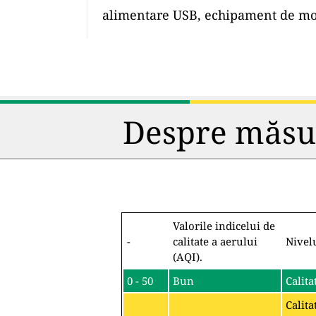
alimentare USB, echipament de mon
Despre măsura
Valorile indicelui de
-
calitate a aerului
Nivel
(AQI).
0 - 50
Bun
Calita
Calita