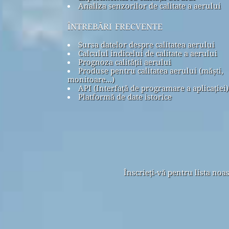
Analiza senzorilor de calitate a aerului
întrebări frecvente
Sursa datelor despre calitatea aerului
Calculul indicelui de calitate a aerului
Prognoza calității aerului
Produse pentru calitatea aerului (măști,
monitoare...)
API (Interfață de programare a aplicației)
Platformă de date istorice
Înscrieți-vă pentru lista noa