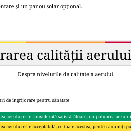
tare și un panou solar opțional.
rea calității aerului 
Despre nivelurile de calitate a aerului
uri de îngrijorare pentru sănătate
tea aerului este considerată satisfăcătoare, iar poluarea aerulu
tea aerului este acceptabilă; cu toate acestea, pentru anumiți p