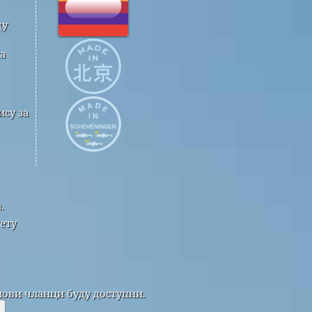
ду
а
су за
.
ету
нови чланци буду доступни.