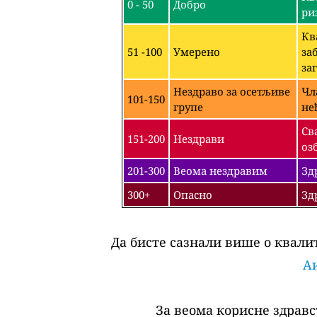
0 - 50
Добро
ри
Кв
51 -100
Умерено
за
за
Нездраво за осетљиве
Чл
101-150
групе
не
Св
151-200
Нездрави
оз
201-300
Веома нездравим
Зд
300+
Опасно
Зд
Да бисте сазнали више о квалит
Аи
За веома корисне здравс