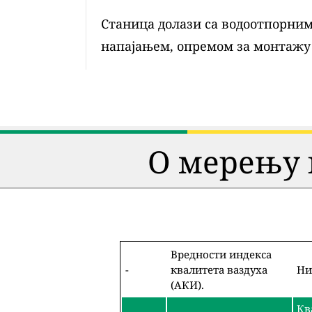
Станица долази са водоотпорним 
напајањем, опремом за монтажу
О мерењу 
Вредности индекса
-
квалитета ваздуха
Ни
(АКИ).
Кв