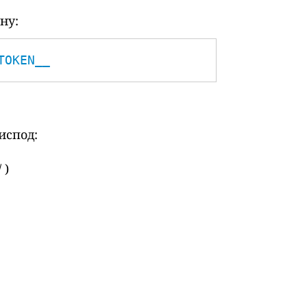
ну:
TOKEN__
испод:
 )