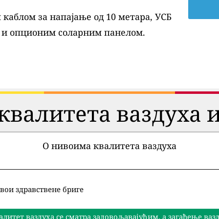
каблом за напајање од 10 метара, УСБ
 и опционим соларним панелом.
квалитета ваздуха и
О нивоима квалитета ваздуха
вои здравствене бриге
алитет ваздуха се сматра задовољавајућим, а загађење ва