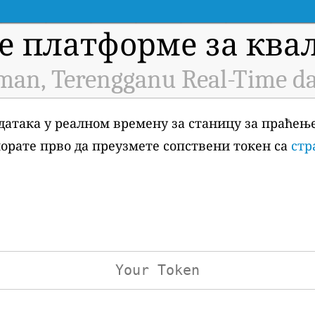
е платформе за квал
an, Terengganu Real-Time da
датака у реалном времену за станицу за праћењ
морате прво да преузмете сопствени токен са
стр