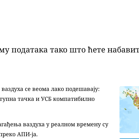
у података тако што ћете набавит
аздуха се веома лако подешавају:
ступна тачка и УСБ компатибилно
агађења ваздуха у реалном времену су
преко АПИ-ја.