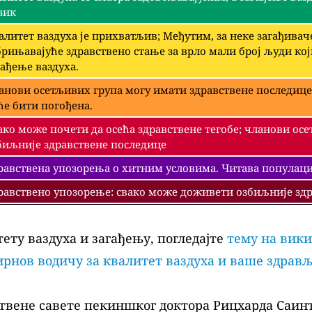
зик
алитет ваздуха је прихватљив; Међутим, за неке загађива
брињавајуће здравствено стање за врло мали број људи ко
гађење ваздуха.
анови осетљивих група могу имати здравствене последице
ће бити погођена.
ако може почети да осећа здравствене тегобе; чланови ос
биљније здравствене последице
равствена упозорења о хитним условима. Читава популациј
равствено упозорење: свако може доживети озбиљније здр
ету ваздуха и загађењу, погледајте
тему на вики
рнов водичу за квалитет ваздуха и ваше здрав
твене савете пекиншког доктора Рицхарда Саинт