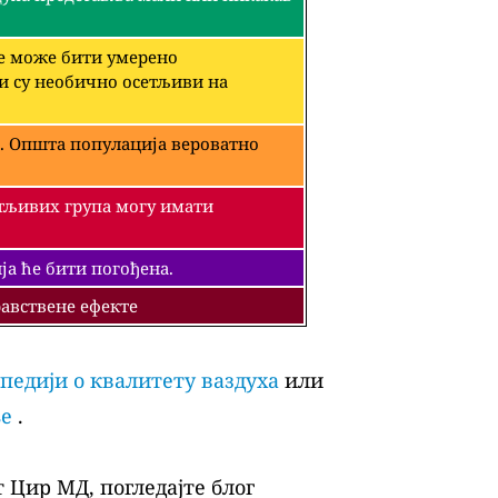
че може бити умерено
ји су необично осетљиви на
. Општа популација вероватно
етљивих група могу имати
а ће бити погођена.
авствене ефекте
педији о квалитету ваздуха
или
ље
.
 Цир МД, погледајте блог