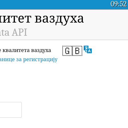
09:52
итет ваздуха
ta API
🇬🇧
е квалитета ваздуха
анице за регистрацију