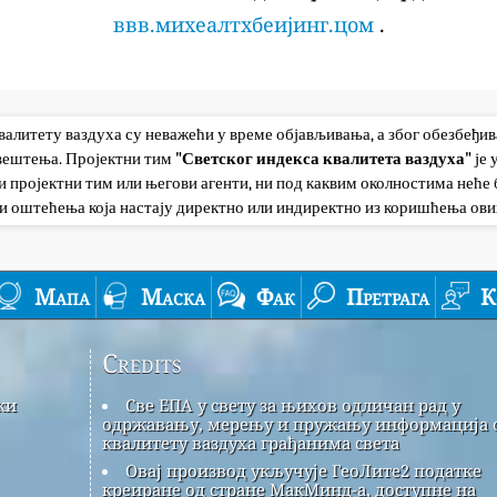
ввв.михеалтхбеијинг.цом
.
квалитету ваздуха су неважећи у време објављивања, а због обезбеђи
авештења. Пројектни тим
"Светског индекса квалитета ваздуха"
је
 пројектни тим или његови агенти, ни под каквим околностима неће б
и оштећења која настају директно или индиректно из коришћења ови
Мапа
Маска
Фак
Претрага
К
Credits
ки
Све ЕПА у свету за њихов одличан рад у
одржавању, мерењу и пружању информација 
квалитету ваздуха грађанима света
Овај производ укључује ГеоЛите2 податке
креиране од стране МакМинд-а, доступне на