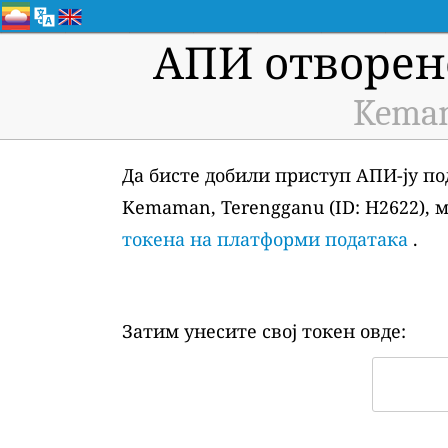
АПИ отворен
Kemam
Да бисте добили приступ АПИ-ју по
Kemaman, Terengganu (ID: H2622), 
токена на платформи података
.
Затим унесите свој токен овде: