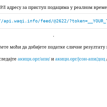
РЛ адресу за приступ подацима у реалном време
//api.waqi.info/feed/@2622/?token=__YOUR_
.
ћете моћи да добијете податке сличне резултату 
гледајте
акицн.орг/апи/
и
акицн.орг/јсон-апи/доц
/