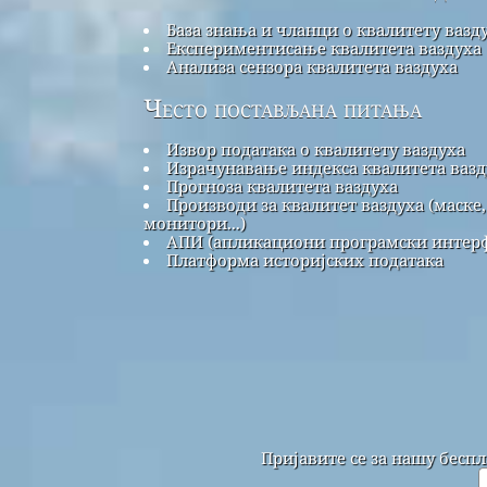
База знања и чланци о квалитету вазд
Експериментисање квалитета ваздуха
Анализа сензора квалитета ваздуха
Често постављана питања
Извор података о квалитету ваздуха
Израчунавање индекса квалитета вазд
Прогноза квалитета ваздуха
Производи за квалитет ваздуха (маске,
монитори...)
АПИ (апликациони програмски интерф
Платформа историјских података
Пријавите се за нашу бесп