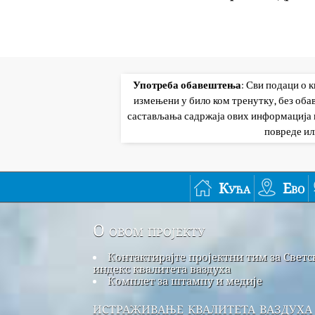
Употреба обавештења
: Сви подаци о 
измењени у било ком тренутку, без об
састављања садржаја ових информација и
повреде ил
Кућа
Ево
О овом пројекту
Контактирајте пројектни тим за Светс
индекс квалитета ваздуха
Комплет за штампу и медије
истраживање квалитета ваздуха