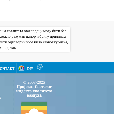
вања квалитета ови подаци могу бити без
 уложио разуман напор и бригу приликом
ити одговорни због било каквог губитка,
х података.
онтакт
diy
© 2008-2025
Пројекат Светског
индекса квалитета
ваздуха
о