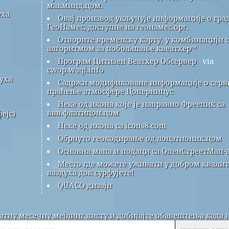
макминд.цом.
уха
Овај производ укључује информације о гра
ГеоНамес, доступне на геонамес.орг.
Отворите временску карту, у комбинацији с
алгоритмом за побољшање квеатхер™
Програм Цитизен Веатхер Обсервер
via
cwop.waqi.info
уха
Садржи модификоване информације о серви
праћење атмосфере Цоперницус
Неке од икона које је направио Фреепик са
ввв.флатицон.цом
ејс)
Неке од икона са icons8.com
Обрнуто геокодирање од лоцатионик.цом
Основна мапа и подаци са ОпенСтреетМап-а
Место где можете уживати у добром квалит
ваздуха док сурфујете!
QUACO дизајн
латну месечну мејлинг листу и добијајте обавештења када 