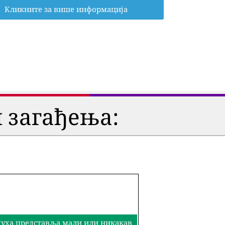
Кликните за више информација
 загађења:
здуха представља мали или никакав