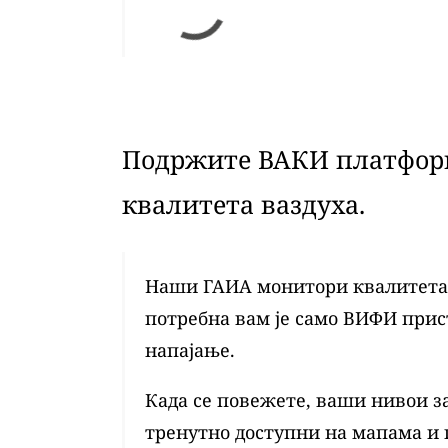
Подржите ВАКИ платформ
квалитета ваздуха.
Наши ГАИА монитори квалитета в
потребна вам је само ВИФИ при
напајање.
Када се повежете, ваши нивои з
тренутно доступни на мапама и 