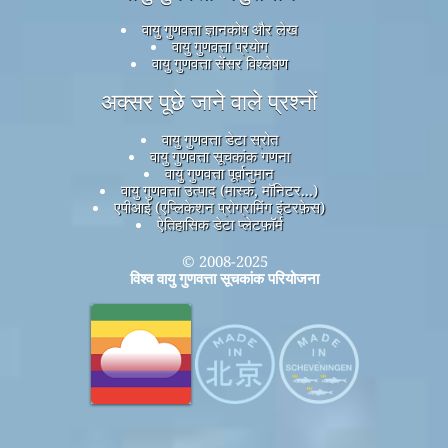
वायु गुणवत्ता ज्ञानकोष और लेख
वायु गुणवत्ता प्रयोग
वायु गुणवत्ता सेंसर विश्लेषण
अक्सर पूछे जाने वाले प्रश्नों
वायु गुणवत्ता डेटा स्रोत
वायु गुणवत्ता सूचकांक गणना
वायु गुणवत्ता पूर्वानुमान
वायु गुणवत्ता उत्पाद (मास्क, मॉनिटर...)
एपीआई (एप्लिकेशन प्रोग्रामिंग इंटरफ़ेस)
ऐतिहासिक डेटा प्लेटफ़ॉर्म
© 2008-2025
विश्व वायु गुणवत्ता सूचकांक परियोजना