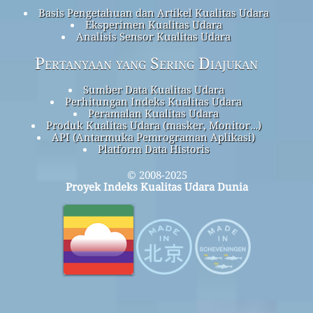
Basis Pengetahuan dan Artikel Kualitas Udara
Eksperimen Kualitas Udara
Analisis Sensor Kualitas Udara
Pertanyaan yang Sering Diajukan
Sumber Data Kualitas Udara
Perhitungan Indeks Kualitas Udara
Peramalan Kualitas Udara
Produk Kualitas Udara (masker, Monitor…)
API (Antarmuka Pemrograman Aplikasi)
Platform Data Historis
© 2008-2025
Proyek Indeks Kualitas Udara Dunia