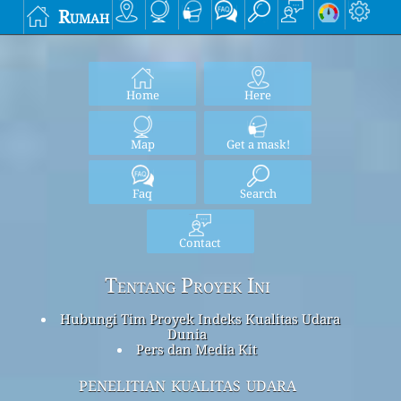
Rumah
Home
Here
Map
Get a mask!
Faq
Search
Contact
Tentang Proyek Ini
Hubungi Tim Proyek Indeks Kualitas Udara
Dunia
Pers dan Media Kit
penelitian kualitas udara