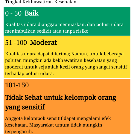
Tingkat Kekhawatiran Kesehatan
0 - 50
Baik
Kualitas udara dianggap memuaskan, dan polusi udara
menimbulkan sedikit atau tanpa risiko
51 -100
Moderat
Kualitas udara dapat diterima; Namun, untuk beberapa
polutan mungkin ada kekhawatiran kesehatan yang
moderat untuk sejumlah kecil orang yang sangat sensitif
terhadap polusi udara.
101-150
Tidak Sehat untuk kelompok orang
yang sensitif
Anggota kelompok sensitif dapat mengalami efek
kesehatan. Masyarakat umum tidak mungkin
terpengaruh.