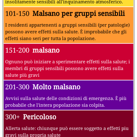
insolitamente sensibili all'inquinamento atmosferico.
101-150
Malsano per gruppi sensibili
I residenti appartenenti a gruppi sensibili (per patologie)
possono avere effetti sulla salute. È improbabile che gli
effetti siano seri per tutta la popolazione.
151-200
malsano
Ognuno può iniziare a sperimentare effetti sulla salute; i
membri di gruppi sensibili possono avere effetti sulla
salute più gravi
201-300
Molto malsano
Avvisi sulla salute delle condizioni di emergenza. È più
probabile che l'intera popolazione sia colpita.
300+
Pericoloso
Allerta salute: chiunque può essere soggetto a effetti piu
gravi sulla propria salute