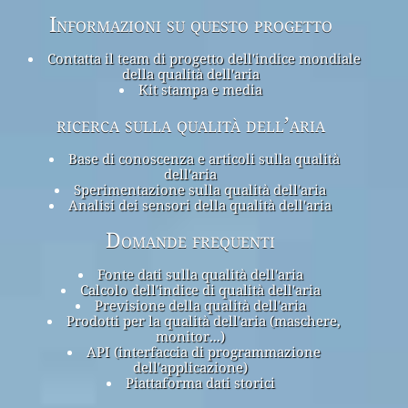
Informazioni su questo progetto
Contatta il team di progetto dell'indice mondiale
della qualità dell'aria
Kit stampa e media
ricerca sulla qualità dell’aria
Base di conoscenza e articoli sulla qualità
dell'aria
Sperimentazione sulla qualità dell'aria
Analisi dei sensori della qualità dell'aria
Domande frequenti
Fonte dati sulla qualità dell'aria
Calcolo dell'indice di qualità dell'aria
Previsione della qualità dell'aria
Prodotti per la qualità dell'aria (maschere,
monitor...)
API (interfaccia di programmazione
dell'applicazione)
Piattaforma dati storici