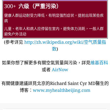
300+
六级（严重污染）
健康人群运动耐受力降低，有明显强烈症状，提前出现某些疾
病
儿童、老年人和病人应停留在室内，避免体力消耗，一般人群
避免户外活动
(参考详见
http://zh.wikipedia.org/wiki/空气质量指
数
)
如果你想了解更多有關空氣質量與污染，詳見
維基百科
或者
AirNow
有關健康建議詳​​見北京的Richard Saint Cyr MD醫生的
博客：
www.myhealthbeijing.com