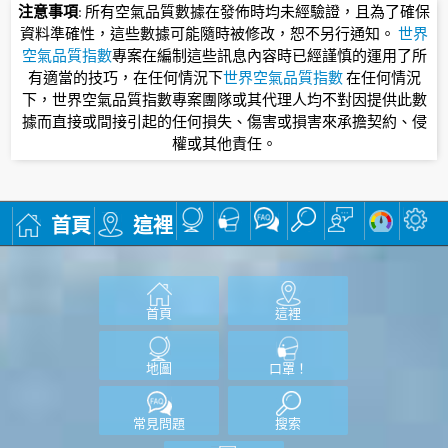
注意事項
: 所有空氣品質數據在發佈時均未經驗證，且為了確保
資料準確性，這些數據可能隨時被修改，恕不另行通知。
世界
空氣品質指數
專案在編制這些訊息內容時已經謹慎的運用了所
有適當的技巧，在任何情況下
世界空氣品質指數
在任何情況
下，世界空氣品質指數專案團隊或其代理人均不對因提供此數
據而直接或間接引起的任何損失、傷害或損害來承擔契約、侵
權或其他責任。
首頁
這裡
首頁
這裡
地圖
口罩！
常見問題
搜索