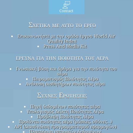
Contact
Σχετικά με αυτό το έργο
Επικοινωνήστε με την ομάδα έργου World Air
Quality Index
Press And Media Kit
έρευνα για την ποιότητα του αέρα
Γνωσιακή βάση και άρθρα για την ποιότητα του
αέρα
Πειραματισμός Ποιότητας Αέρα
Ανάλυση αισθητήρων ποιότητας αέρα
Συχνές Ερωτήσεις
Πηγή δεδομένων ποιότητας αέρα
Υπολογισμός Δείκτη Ποιότητας Αέρα
Πρόβλεψη Ποιότητας Αέρα
Προϊόντα ποιότητας αέρα (μάσκες, οθόνες…)
API (Διασύνδεση προγραμματισμού εφαρμογών)
Πλατφόρμα ιστορικών δεδομένων