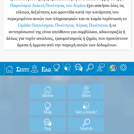
Παγκόσμιο Δείκτη Ποιότητας του Αερίου
έχει ασκήσει όλες τις
εύλογες δεξιότητες και φροντίδα κατά την κατάρτιση του
περιεχομένου αυτών των πληροφοριών και σε καμία περίπτωση το
Ομάδα Παγκόσμιας Ποιότητας Αέριας Ποιότητας
ή οι
αντιπρόσωποί της είναι υπεύθυνοι για συμβόλαιο, αδικοπραξία ή
άλλως για τυχόν απώλειες, τραυματισμούς ή ζημίες που προκύπτουν
άμεσα ή έμμεσα από την παροχή αυτών των δεδομένων.
Σπίτι
Εδώ
Home
Here
Map
Get a mask!
Faq
Search