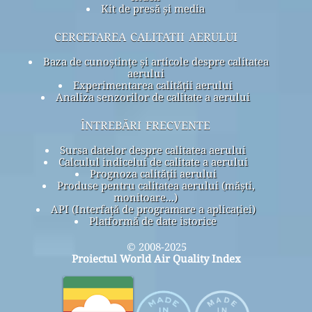
Kit de presă și media
cercetarea calitatii aerului
Baza de cunoștințe și articole despre calitatea
aerului
Experimentarea calității aerului
Analiza senzorilor de calitate a aerului
întrebări frecvente
Sursa datelor despre calitatea aerului
Calculul indicelui de calitate a aerului
Prognoza calității aerului
Produse pentru calitatea aerului (măști,
monitoare...)
API (Interfață de programare a aplicației)
Platformă de date istorice
© 2008-2025
Proiectul World Air Quality Index