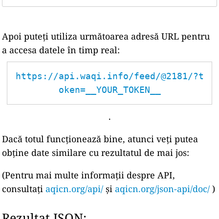
Apoi puteți utiliza următoarea adresă URL pentru
a accesa datele în timp real:
https://api.waqi.info/feed/@2181/?t
oken=__YOUR_TOKEN__
.
Dacă totul funcționează bine, atunci veți putea
obține date similare cu rezultatul de mai jos:
(Pentru mai multe informații despre API,
consultați
aqicn.org/api/
și
aqicn.org/json-api/doc/
)
Rezultat JSON: