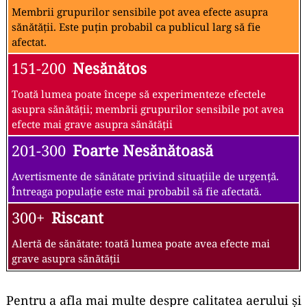
Membrii grupurilor sensibile pot avea efecte asupra
sănătății. Este puțin probabil ca publicul larg să fie
afectat.
151-200
Nesănătos
Toată lumea poate începe să experimenteze efectele
asupra sănătății; membrii grupurilor sensibile pot avea
efecte mai grave asupra sănătății
201-300
Foarte Nesănătoasă
Avertismente de sănătate privind situațiile de urgență.
Întreaga populație este mai probabil să fie afectată.
300+
Riscant
Alertă de sănătate: toată lumea poate avea efecte mai
grave asupra sănătății
Pentru a afla mai multe despre calitatea aerului și