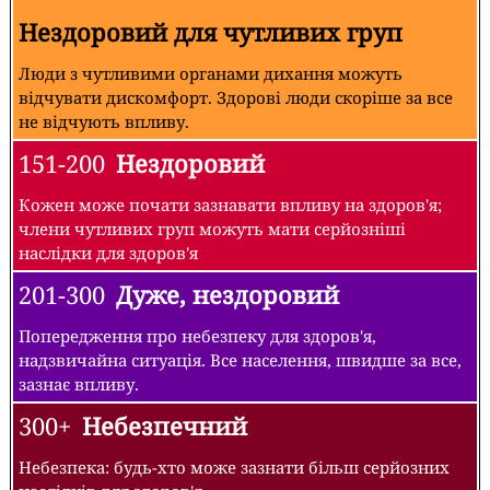
Нездоровий для чутливих груп
Люди з чутливими органами дихання можуть
відчувати дискомфорт. Здорові люди скоріше за все
не відчують впливу.
151-200
Нездоровий
Кожен може почати зазнавати впливу на здоров'я;
члени чутливих груп можуть мати серйозніші
наслідки для здоров'я
201-300
Дуже, нездоровий
Попередження про небезпеку для здоров'я,
надзвичайна ситуація. Все населення, швидше за все,
зазнає впливу.
300+
Небезпечний
Небезпека: будь-хто може зазнати більш серйозних