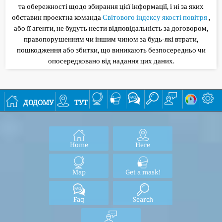
та обережності щодо збирання цієї інформації, і ні за яких
обставин проектна команда
Світового індексу якості повітря
,
або її агенти, не будуть нести відповідальність за договором,
правопорушенням чи іншим чином за будь-які втрати,
пошкодження або збитки, що виникають безпосередньо чи
опосередковано від надання цих даних.
додому
тут
Home
Here
Map
Get a mask!
Faq
Search