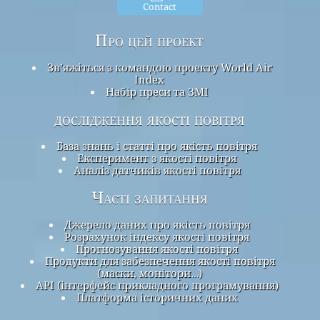
Contact
Про цей проект
Зв’яжіться з командою проекту World Air
Index
Набір преси та ЗМІ
дослідження якості повітря
База знань і статті про якість повітря
Експеримент з якості повітря
Аналіз датчиків якості повітря
Часті запитання
Джерело даних про якість повітря
Розрахунок індексу якості повітря
Прогнозування якості повітря
Продукти для забезпечення якості повітря
(маски, монітори…)
API (інтерфейс прикладного програмування)
Платформа історичних даних