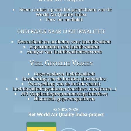
Neem contact op met het projectteam van de
World Air Quality Index
Pers- en mediakit
onderzoek naar luchtkwaliteit
Kennisbank en artikelen over luchtkwaliteit
Experimenten met luchtkwaliteit
Analyse van luchtkwaliteitsensoren
Veel Gestelde Vragen
Gegevensbron luchtkwaliteit
Berekening van de luchtkwaliteitsindex
Voorspelling van de luchtkwaliteit
Luchtkwaliteitsproducten (maskers, monitoren…)
API (Applicatieprogrammeringsinterface)
Historisch gegevensplatform
© 2008-2025
Het World Air Quality Index-project