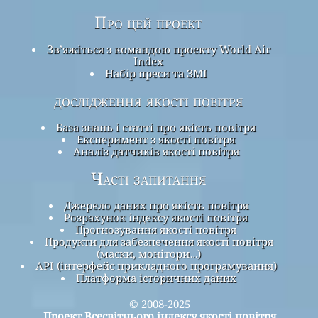
Про цей проект
Зв’яжіться з командою проекту World Air
Index
Набір преси та ЗМІ
дослідження якості повітря
База знань і статті про якість повітря
Експеримент з якості повітря
Аналіз датчиків якості повітря
Часті запитання
Джерело даних про якість повітря
Розрахунок індексу якості повітря
Прогнозування якості повітря
Продукти для забезпечення якості повітря
(маски, монітори…)
API (інтерфейс прикладного програмування)
Платформа історичних даних
© 2008-2025
Проект Всесвітнього індексу якості повітря