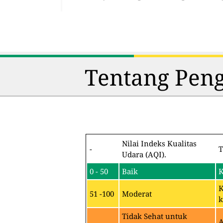
Tentang Peng
Nilai Indeks Kualitas
-
T
Udara (AQI).
0 - 50
Baik
K
K
51 -100
Moderat
k
Tidak Sehat untuk
A