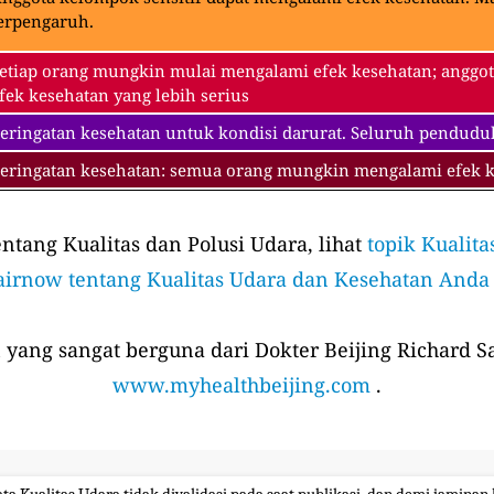
erpengaruh.
etiap orang mungkin mulai mengalami efek kesehatan; anggot
fek kesehatan yang lebih serius
eringatan kesehatan untuk kondisi darurat. Seluruh pendudu
eringatan kesehatan: semua orang mungkin mengalami efek ke
tang Kualitas dan Polusi Udara, lihat
topik Kualita
airnow tentang Kualitas Udara dan Kesehatan Anda
 yang sangat berguna dari Dokter Beijing Richard Sa
www.myhealthbeijing.com
.