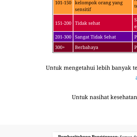
101-150
kelompok orang yang
t
sensitif
S
151-200
Tidak sehat
e
201-300
Sangat Tidak Sehat
P
300+
Berbahaya
P
Untuk mengetahui lebih banyak ten
Untuk nasihat kesehatan