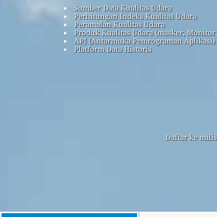
Sumber Data Kualitas Udara
Perhitungan Indeks Kualitas Udara
Peramalan Kualitas Udara
Produk Kualitas Udara (masker, Monitor
API (Antarmuka Pemrograman Aplikasi)
Platform Data Historis
Daftar ke mili