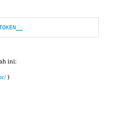
TOKEN__
h ini:
oc/
)