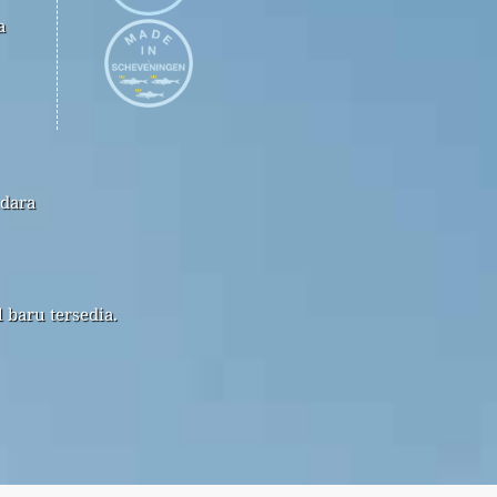
a
udara
 baru tersedia.