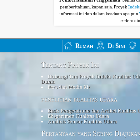
Pemberitahuan Penggunaan
: Semua da
pemberitahuan, kapan saja. Proyek
Indek
informasi ini dan dalam keadaan apa pun
cedera at
Rumah
Di Sini
Tentang Proyek Ini
Hubungi Tim Proyek Indeks Kualitas Ud
Dunia
Pers dan Media Kit
penelitian kualitas udara
Basis Pengetahuan dan Artikel Kualitas 
Eksperimen Kualitas Udara
Analisis Sensor Kualitas Udara
Pertanyaan yang Sering Diajuka