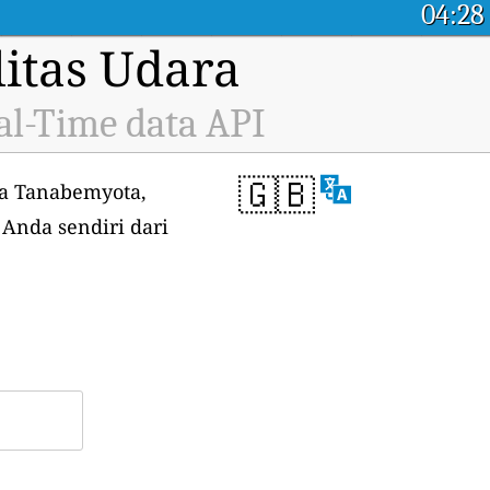
04:28
itas Udara
al-Time data API
🇬🇧
ra Tanabemyota,
 Anda sendiri dari