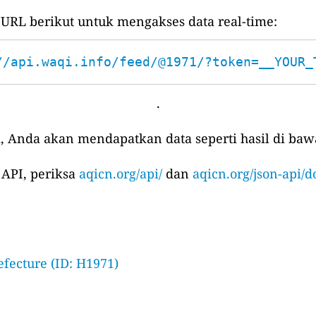
L berikut untuk mengakses data real-time:
//api.waqi.info/feed/@1971/?token=__YOUR_
.
, Anda akan mendapatkan data seperti hasil di bawa
 API, periksa
aqicn.org/api/
dan
aqicn.org/json-api/d
fecture (ID: H1971)