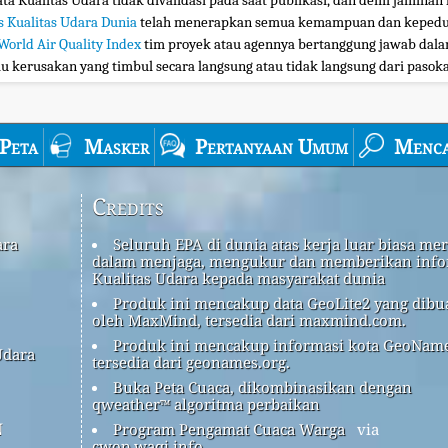
ta Kualitas Udara tidak divalidasi pada saat publikasi, dan demi jaminan 
s Kualitas Udara Dunia
telah menerapkan semua kemampuan dan kepedul
World Air Quality Index
tim proyek atau agennya bertanggung jawab dalam
au kerusakan yang timbul secara langsung atau tidak langsung dari pasokan
Peta
Masker
Pertanyaan Umum
Menca
Credits
ara
Seluruh EPA di dunia atas kerja luar biasa me
dalam menjaga, mengukur dan memberikan info
Kualitas Udara kepada masyarakat dunia
Produk ini mencakup data GeoLite2 yang dibu
oleh MaxMind, tersedia dari maxmind.com.
Produk ini mencakup informasi kota GeoName
Udara
tersedia dari geonames.org.
Buka Peta Cuaca, dikombinasikan dengan
qweather™ algoritma perbaikan
n
Program Pengamat Cuaca Warga
via
cwop.waqi.info