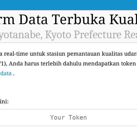
orm Data Terbuka Kual
otanabe, Kyoto Prefecture Re
 real-time untuk stasiun pemantauan kualitas uda
71), Anda harus terlebih dahulu mendapatkan token
 data
.
ni: