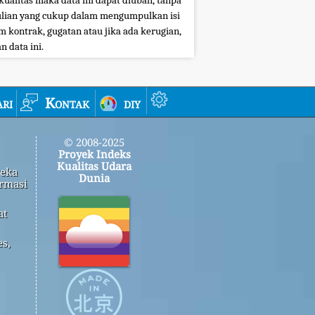
kualitas maka data ini dapat diubah, tanpa
ian yang cukup dalam mengumpulkan isi
 kontrak, gugatan atau jika ada kerugian,
 data ini.
ri
Kontak
diy
© 2008-2025
Proyek Indeks
Kualitas Udara
reka
Dunia
rmasi
at
s,