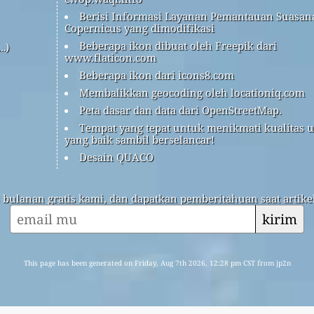
Berisi Informasi Layanan Pemantauan Suasan
Copernicus yang dimodifikasi
Beberapa ikon dibuat oleh Freepik dari
…)
www.flaticon.com
Beberapa ikon dari icons8.com
Membalikkan geocoding oleh locationiq.com
Peta dasar dan data dari OpenStreetMap.
Tempat yang tepat untuk menikmati kualitas 
yang baik sambil berselancar!
Desain QUACO
s bulanan gratis kami, dan dapatkan pemberitahuan saat artikel
kirim
This page has been generated on Friday, Aug 7th 2026, 12:28 pm CST from jp2n