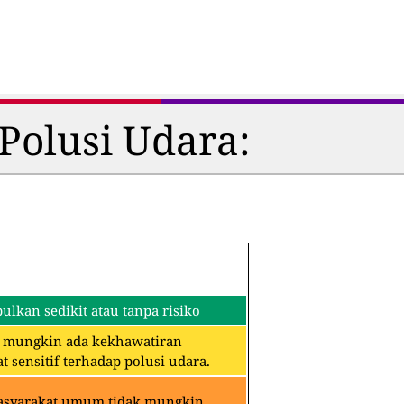
Polusi Udara:
lkan sedikit atau tanpa risiko
an mungkin ada kekhawatiran
 sensitif terhadap polusi udara.
Masyarakat umum tidak mungkin