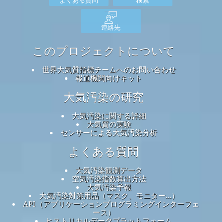
連絡先
このプロジェクトについて
世界大気質指標チームへのお問い合わせ
報道機関向けキット
大気汚染の研究
大気汚染に関する詳細
大気質の実験
センサーによる大気汚染分析
よくある質問
大気汚染観測データ
空気汚染指数算出方法
大気汚染予報
大気汚染対策用品（マスク、モニター...）
API（アプリケーションプログラミングインターフェ
ース）
ヒストリカルデータプラットフォーム