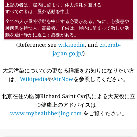
上記の者は、屋内に留まり、体力消耗を避ける
すべての者は、屋外活動を中止
全ての人が屋外活動を中止する必要がある。特に、心疾患や
肺疾患を持つ人、高齢者、子供は、屋内に留まって激しい活
動を避け静かに過ごす必要がある。
(Reference: see
wikipedia
, and
cn.emb-
japan.go.jp/
)
大気汚染についての更なる詳細をお知りになりたい方
は、
Wikipedia
や
AirNow
を参照してください。
北京在住の医師Richard Saint Cyr氏による大変役に立
つ健康上のアドバイスは、
www.myhealthbeijing.com
をご覧ください。